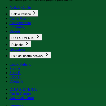
Notizie Calcio
Calcio Italiano
Calcio Estero
Calciomercato
Streaming
eSports
DDD X EVENTS
Rubriche
Redazione
I siti del nostro network
Calcio Italiano
Serie A
Serie B
Serie C
Dilettanti
DDD X EVENTS
Cur in Campo
Nazionale Attori
Rubriche