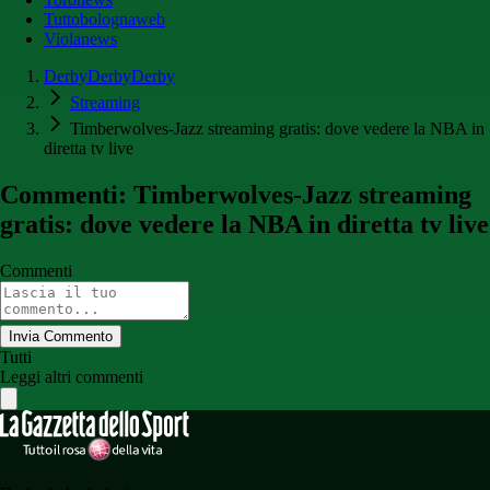
Tuttobolognaweb
Violanews
DerbyDerbyDerby
Streaming
Timberwolves-Jazz streaming gratis: dove vedere la NBA in
diretta tv live
Commenti: Timberwolves-Jazz streaming
gratis: dove vedere la NBA in diretta tv live
Commenti
Invia Commento
Tutti
Leggi altri commenti