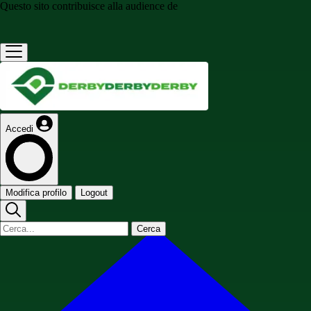
Questo sito contribuisce alla audience de
Accedi
Modifica profilo
Logout
Cerca