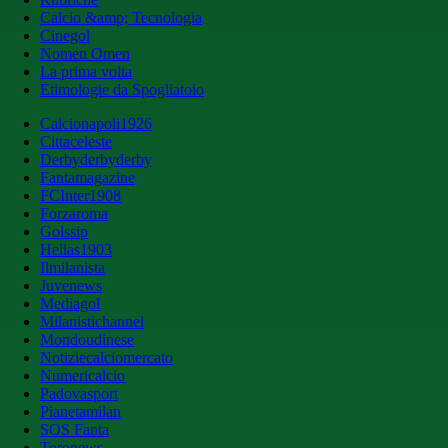
Calcio &amp; Tecnologia
Cinegol
Nomen Omen
La prima volta
Etimologie da Spogliatoio
Calcionapoli1926
Cittaceleste
Derbyderbyderby
Fantamagazine
FCInter1908
Forzaroma
Golssip
Hellas1903
Ilmilanista
Juvenews
Mediagol
Milanistichannel
Mondoudinese
Notiziecalciomercato
Numericalcio
Padovasport
Pianetamilan
SOS Fanta
Toronews