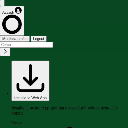
Accedi
Modifica profilo
Logout
Installa la Web App
Installa la nostra App gratuita e accedi più velocemente alle
notizie
Tocca