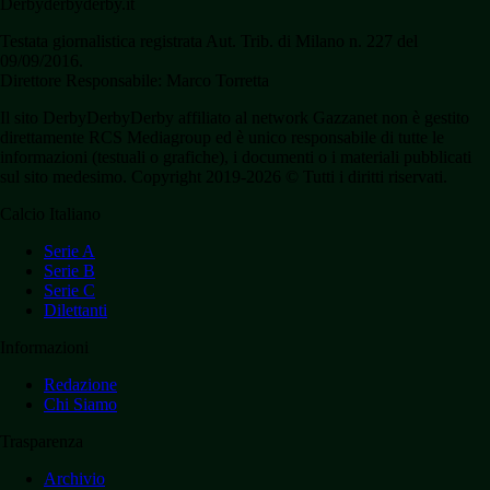
Derbyderbyderby.it
Testata giornalistica registrata Aut. Trib. di Milano n. 227 del
09/09/2016.
Direttore Responsabile: Marco Torretta
Il sito DerbyDerbyDerby affiliato al network Gazzanet non è gestito
direttamente RCS Mediagroup ed è unico responsabile di tutte le
informazioni (testuali o grafiche), i documenti o i materiali pubblicati
sul sito medesimo. Copyright 2019-2026 © Tutti i diritti riservati.
Calcio Italiano
Serie A
Serie B
Serie C
Dilettanti
Informazioni
Redazione
Chi Siamo
Trasparenza
Archivio