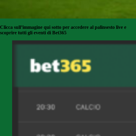
Clicca sull’immagine qui sotto per accedere al palinsesto live e
scoprire tutti gli eventi di Bet365