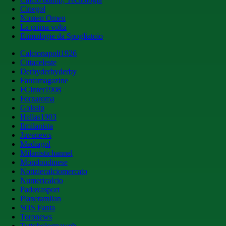
Cinegol
Nomen Omen
La prima volta
Etimologie da Spogliatoio
Calcionapoli1926
Cittaceleste
Derbyderbyderby
Fantamagazine
FCInter1908
Forzaroma
Golssip
Hellas1903
Ilmilanista
Juvenews
Mediagol
Milanistichannel
Mondoudinese
Notiziecalciomercato
Numericalcio
Padovasport
Pianetamilan
SOS Fanta
Toronews
Tuttobolognaweb