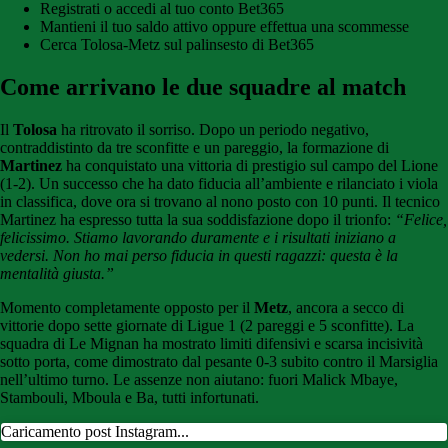
Registrati o accedi al tuo conto Bet365
Mantieni il tuo saldo attivo oppure effettua una scommesse
Cerca Tolosa-Metz sul palinsesto di Bet365
Come arrivano le due squadre al match
Il
Tolosa
ha ritrovato il sorriso. Dopo un periodo negativo,
contraddistinto da tre sconfitte e un pareggio, la formazione di
Martinez
ha conquistato una vittoria di prestigio sul campo del Lione
(1-2). Un successo che ha dato fiducia all’ambiente e rilanciato i viola
in classifica, dove ora si trovano al nono posto con 10 punti. Il tecnico
Martinez ha espresso tutta la sua soddisfazione dopo il trionfo:
“Felice,
felicissimo. Stiamo lavorando duramente e i risultati iniziano a
vedersi. Non ho mai perso fiducia in questi ragazzi: questa è la
mentalità giusta.”
Momento completamente opposto per il
Metz
, ancora a secco di
vittorie dopo sette giornate di Ligue 1 (2 pareggi e 5 sconfitte). La
squadra di Le Mignan ha mostrato limiti difensivi e scarsa incisività
sotto porta, come dimostrato dal pesante 0-3 subito contro il Marsiglia
nell’ultimo turno. Le assenze non aiutano: fuori Malick Mbaye,
Stambouli, Mboula e Ba, tutti infortunati.
Caricamento post Instagram...