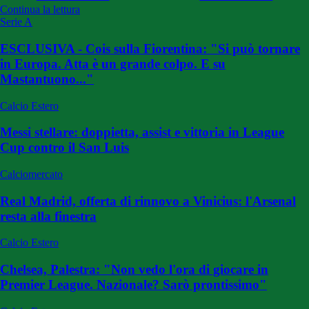
Continua la lettura
Serie A
ESCLUSIVA - Cois sulla Fiorentina: "Si può tornare
in Europa. Atta è un grande colpo. E su
Mastantuono..."
Calcio Estero
Messi stellare: doppietta, assist e vittoria in League
Cup contro il San Luis
Calciomercato
Real Madrid, offerta di rinnovo a Vinicius: l'Arsenal
resta alla finestra
Calcio Estero
Chelsea, Palestra: "Non vedo l'ora di giocare in
Premier League. Nazionale? Sarò prontissimo"