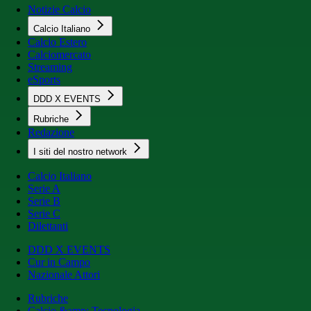
Notizie Calcio
Calcio Italiano
Calcio Estero
Calciomercato
Streaming
eSports
DDD X EVENTS
Rubriche
Redazione
I siti del nostro network
Calcio Italiano
Serie A
Serie B
Serie C
Dilettanti
DDD X EVENTS
Cur in Campo
Nazionale Attori
Rubriche
Calcio &amp; Tecnologia