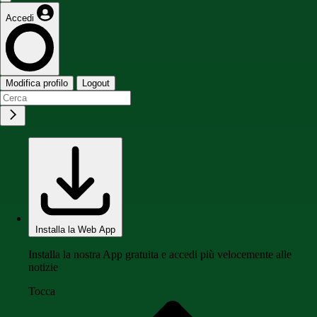
Accedi
Modifica profilo
Logout
Installa la Web App
Installa la nostra App gratuita e accedi più velocemente alle
notizie
Tocca