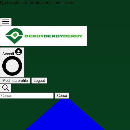
Questo sito contribuisce alla audience de
Accedi
Modifica profilo
Logout
Cerca