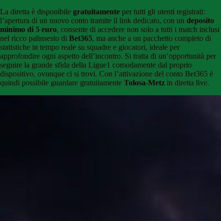
La diretta è disponibile
gratuitamente
per tutti gli utenti registrati:
l’apertura di un nuovo conto tramite il link dedicato, con un
deposito
minimo di 5 euro
, consente di accedere non solo a tutti i match inclusi
nel ricco palinsesto di
Bet365
, ma anche a un pacchetto completo di
statistiche in tempo reale su squadre e giocatori, ideale per
approfondire ogni aspetto dell’incontro. Si tratta di un’opportunità per
seguire la grande sfida della Ligue1 comodamente dal proprio
dispositivo, ovunque ci si trovi. Con l’attivazione del conto Bet365 è
quindi possibile guardare gratuitamente
Tolosa-Metz
in diretta live.