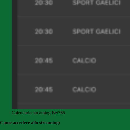
Calendario streaming Bet365
Come accedere allo streaming: