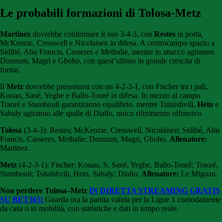
Le probabili formazioni di Tolosa-Metz
Martinez
dovrebbe confermare il suo 3-4-3, con
Restes
in porta,
McKenzie, Cresswell e Nicolaisen in difesa. A centrocampo spazio a
Sidibé, Abu Francis, Casseres e Methalie, mentre in attacco agiranno
Donnum, Magri e Gboho, con quest’ultimo in grande crescita di
forma.
Il
Metz
dovrebbe presentarsi con un 4-2-3-1, con Fischer tra i pali,
Kouao, Sané, Yegbe e Ballo-Touré in difesa. In mezzo al campo
Traoré e Stambouli garantiranno equilibrio, mentre Tsitaishvili,
Hein
e
Sabaly agiranno alle spalle di Diallo, unico riferimento offensivo.
Tolosa
(3-4-3): Restes; McKenzie, Cresswell, Nicolaisen; Sidibé, Abu
Francis, Casseres, Methalie; Donnum, Magri, Gboho.
Allenatore:
Martinez.
Metz
(4-2-3-1): Fischer; Kouao, S. Sané, Yegbe, Ballo-Touré; Traoré,
Stambouli; Tsitaishvili, Hein, Sabaly; Diallo.
Allenatore:
Le Mignan.
Non perdere Tolosa–Metz
IN DIRETTA STREAMING GRATIS
SU BET365!
Guarda ora la partita valida per la Ligue 1 comodamente
da casa o in mobilità, con statistiche e dati in tempo reale.