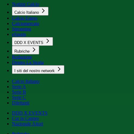
Notizie Calcio
Calcio Italiano
Calcio Estero
Calciomercato
Streaming
eSports
DDD X EVENTS
Rubriche
Redazione
Dentro La Storia
I siti del nostro network
Calcio Italiano
Serie A
Serie B
Serie C
Dilettanti
DDD X EVENTS
Cur in Campo
Nazionale Attori
Rubriche