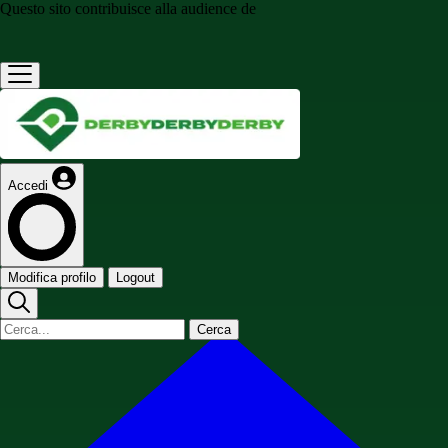
Questo sito contribuisce alla audience de
Accedi
Modifica profilo
Logout
Cerca