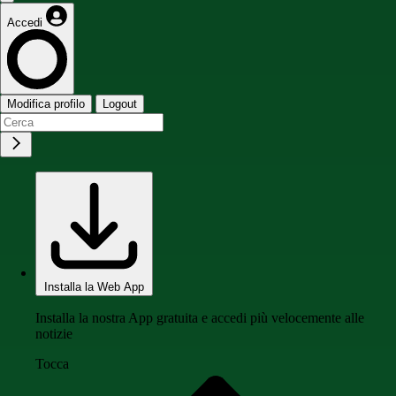
Accedi
Modifica profilo
Logout
Installa la Web App
Installa la nostra App gratuita e accedi più velocemente alle
notizie
Tocca