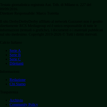
Testata giornalistica registrata Aut. Trib. di Milano n. 227 del
09/09/2016.
Direttore Responsabile: Marco Torretta
Il sito DerbyDerbyDerby affiliato al network Gazzanet non è gestito
direttamente RCS Mediagroup ed è unico responsabile di tutte le
informazioni (testuali o grafiche), i documenti o i materiali pubblicati
sul sito medesimo. Copyright 2019-2026 © Tutti i diritti riservati.
Calcio Italiano
Serie A
Serie B
Serie C
Dilettanti
Informazioni
Redazione
Chi Siamo
Trasparenza
Archivio
Community Policy