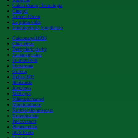
Calcio &amp; Tecnologia
Cinegol
Nomen Omen
La prima volta
Etimologie da Spogliatoio
Calcionapoli1926
Cittaceleste
Derbyderbyderby
Fantamagazine
FCInter1908
Forzaroma
Golssip
Hellas1903
Ilmilanista
Juvenews
Mediagol
Milanistichannel
Mondoudinese
Notiziecalciomercato
Numericalcio
Padovasport
Pianetamilan
SOS Fanta
Toronews