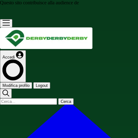
Questo sito contribuisce alla audience de
Accedi
Modifica profilo
Logout
Cerca