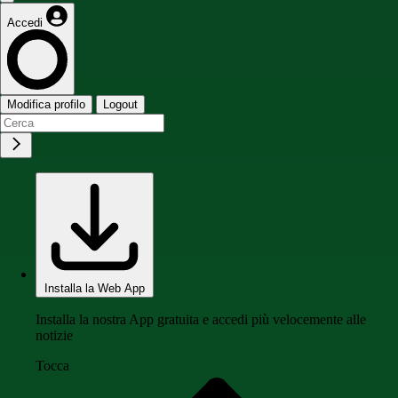
Accedi
Modifica profilo
Logout
Installa la Web App
Installa la nostra App gratuita e accedi più velocemente alle
notizie
Tocca