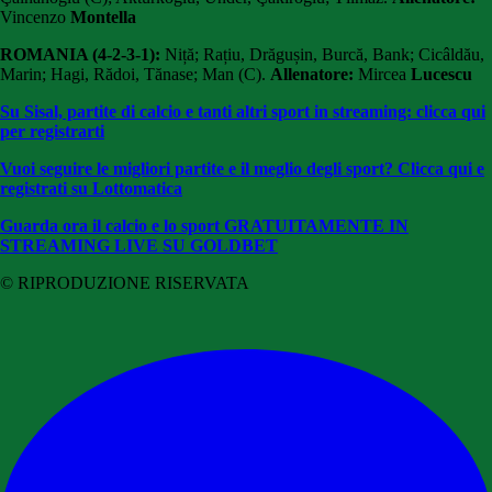
Vincenzo
Montella
ROMANIA (4-2-3-1):
Niță; Rațiu, Drăgușin, Burcă, Bank; Cicâldău,
Marin; Hagi, Rădoi, Tănase; Man (C).
Allenatore:
Mircea
Lucescu
Su Sisal, partite di calcio e tanti altri sport in streaming: clicca qui
per registrarti
Vuoi seguire le migliori partite e il meglio degli sport? Clicca qui e
registrati su Lottomatica
Guarda ora il calcio e lo sport GRATUITAMENTE
IN
STREAMING LIVE SU GOLDBET
© RIPRODUZIONE RISERVATA