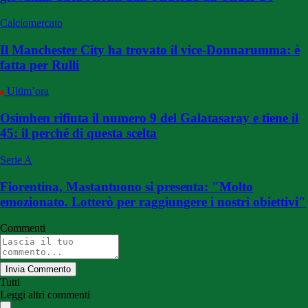
Calciomercato
Il Manchester City ha trovato il vice-Donnarumma: è
fatta per Rulli
Ultim’ora
Osimhen rifiuta il numero 9 del Galatasaray e tiene il
45: il perché di questa scelta
Serie A
Fiorentina, Mastantuono si presenta: "Molto
emozionato. Lotterò per raggiungere i nostri obiettivi"
Commenti
Invia Commento
Tutti
Leggi altri commenti