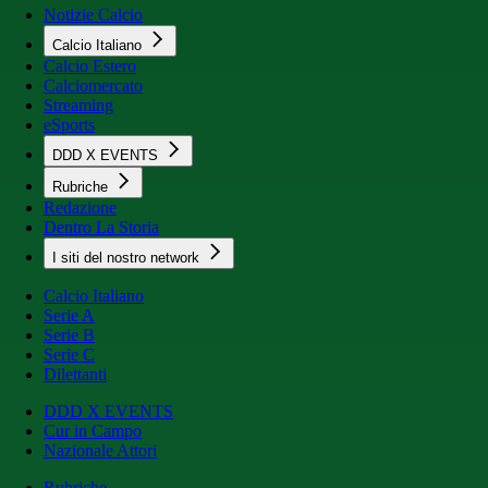
Notizie Calcio
Calcio Italiano
Calcio Estero
Calciomercato
Streaming
eSports
DDD X EVENTS
Rubriche
Redazione
Dentro La Storia
I siti del nostro network
Calcio Italiano
Serie A
Serie B
Serie C
Dilettanti
DDD X EVENTS
Cur in Campo
Nazionale Attori
Rubriche