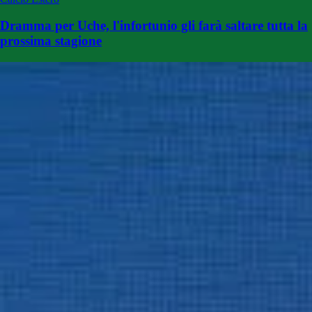
Dramma per Uche, l'infortunio gli farà saltare tutta la
prossima stagione