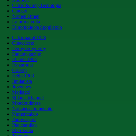
Calcio &amp; Tecnologia
Cinegol
Nomen Omen
La prima volta
Etimologie da Spogliatoio
Calcionapoli1926
Cittaceleste
Derbyderbyderby
Fantamagazine
FCInter1908
Forzaroma
Golssip
Hellas1903
Ilmilanista
Juvenews
Mediagol
Milanistichannel
Mondoudinese
Notiziecalciomercato
Numericalcio
Padovasport
Pianetamilan
SOS Fanta
Toronews