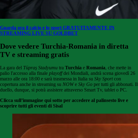
Guarda ora il calcio e lo sport GRATUITAMENTE
IN
STREAMING LIVE SU GOLDBET
Dove vedere Turchia-Romania
in diretta
TV e streaming gratis
La gara del
Tüpraş Stadyumu
tra
Turchia
e
Romania
, che mette in
palio l'accesso alla finale
playoff
dei Mondiali, andrà scena giovedì 26
marzo alle ora 18:00 e sarà trasmessa in Italia su
Sky Sport
con
copertura anche in streaming su
NOW
e
Sky Go
per tutti gli abbonati. Il
duello, dunque, si potrà assistere attraverso Smart Tv, tablet o PC.
Clicca sull’immagine qui sotto per accedere al palinsesto live e
scoprire tutti gli eventi di Sisal