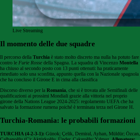
Live Streaming
Il momento delle due squadre
Il percorso della
Turchia
è stato molto discreto ma nulla ha potuto fare
contro le
Furie Rosse
della Spagna. La squadra di Vincenzo
Montella
ha chiuso al secondo posto con 13 punti ottenuti: ha praticamente
rimediato solo una sconfitta, appunto quella con la Nazionale spagnola
che ha concluso il Girone E in cima alla classifica
Discorso diverso per la
Romania
, che si è trovata alle Semifinali delle
qualificazioni ai prossimi Mondiali grazie alla vittoria nel proprio
girone della Nations League 2024-2025: regolamento UEFA che ha
salvato la formazione rumena poiché è terminata terza nel Girone H.
Turchia-Romania: le probabili formazioni
TURCHIA (4-2-3-1):
Günok; Çelik, Demiral, Ayhan, Müldür; Özcan,
Çalhanoğlu (C); Aktürkoğlu, Ünder, Çakıroğlu; Yılmaz.
Allenatore: