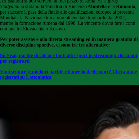
Ad Istanbul si può scrivere un bel pezzo di storia. Al
Tüpraş
Stadyumu
si sfidano la
Turchia
di Vincenzo
Montella
e la
Romania
,
per staccare il pass della finale alle qualificazioni europee ai prossimi
Mondiali: la Nazionale turca non ottiene tale traguardo dal 2002,
mentre la formazione rumena dal 1998. La vincente dovrà fare i conti
con una tra Slovacchia o Kosovo.
Per poter assistere alla diretta streaming ed in maniera gratuita di
diverse discipline sportive, ci sono tre tre alternative:
Su Sisal, partite di calcio e tanti altri sport in streaming: clicca qui
per registrarti
Vuoi seguire le migliori partite e il meglio degli sport? Clicca qui e
registrati su Lottomatica