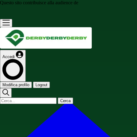
Questo sito contribuisce alla audience de
Accedi
Modifica profilo
Logout
Cerca