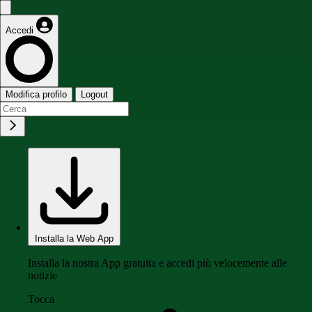
Accedi
Modifica profilo
Logout
Installa la Web App
Installa la nostra App gratuita e accedi più velocemente alle
notizie
Tocca