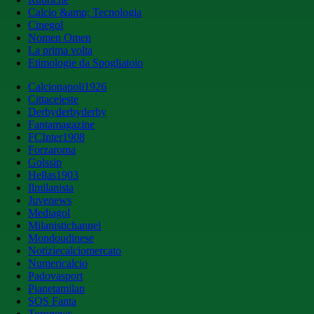
Calcio &amp; Tecnologia
Cinegol
Nomen Omen
La prima volta
Etimologie da Spogliatoio
Calcionapoli1926
Cittaceleste
Derbyderbyderby
Fantamagazine
FCInter1908
Forzaroma
Golssip
Hellas1903
Ilmilanista
Juvenews
Mediagol
Milanistichannel
Mondoudinese
Notiziecalciomercato
Numericalcio
Padovasport
Pianetamilan
SOS Fanta
Toronews