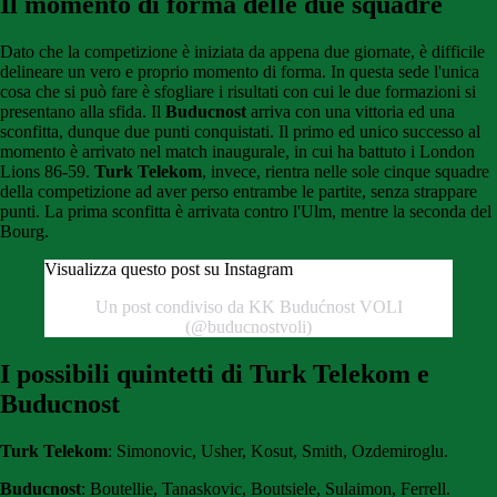
Il momento di forma delle due squadre
Dato che la competizione è iniziata da appena due giornate, è difficile
delineare un vero e proprio momento di forma. In questa sede l'unica
cosa che si può fare è sfogliare i risultati con cui le due formazioni si
presentano alla sfida. Il
Buducnost
arriva con una vittoria ed una
sconfitta, dunque due punti conquistati. Il primo ed unico successo al
momento è arrivato nel match inaugurale, in cui ha battuto i London
Lions 86-59.
Turk Telekom
, invece, rientra nelle sole cinque squadre
della competizione ad aver perso entrambe le partite, senza strappare
punti. La prima sconfitta è arrivata contro l'Ulm, mentre la seconda del
Bourg.
Visualizza questo post su Instagram
Un post condiviso da KK Budućnost VOLI
(@buducnostvoli)
I possibili quintetti di Turk Telekom e
Buducnost
Turk Telekom
: Simonovic, Usher, Kosut, Smith, Ozdemiroglu.
Buducnost
: Boutellie, Tanaskovic, Boutsiele, Sulaimon, Ferrell.