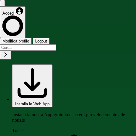
Accedi
Modifica profilo
Logout
Installa la Web App
Installa la nostra App gratuita e accedi più velocemente alle
notizie
Tocca