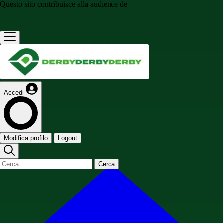
Questo sito contribuisce alla audience de
Accedi
Modifica profilo
Logout
Cerca