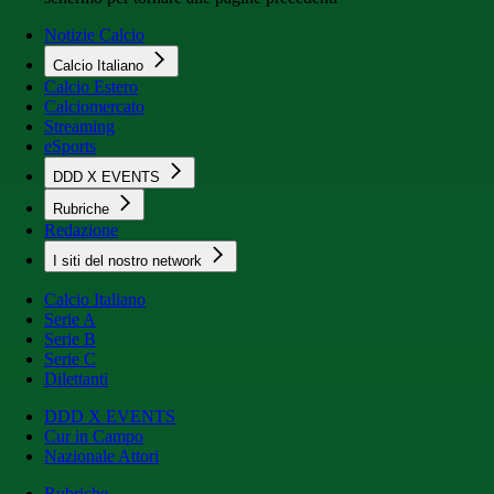
Notizie Calcio
Calcio Italiano
Calcio Estero
Calciomercato
Streaming
eSports
DDD X EVENTS
Rubriche
Redazione
I siti del nostro network
Calcio Italiano
Serie A
Serie B
Serie C
Dilettanti
DDD X EVENTS
Cur in Campo
Nazionale Attori
Rubriche