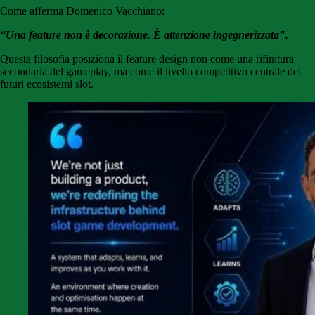
Come afferma Domenico Vacchiano:
“Una feature non è decorazione. È attenzione ingegnerizzata".
Questa filosofia posiziona il feature design non come una rifinitura
secondaria del gameplay, ma come il livello competitivo centrale dei
futuri ecosistemi slot.