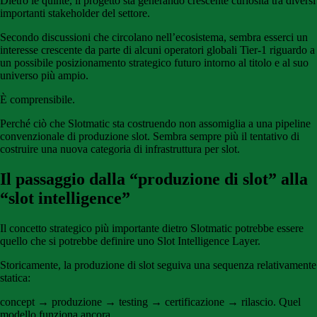
Dietro le quinte, il progetto sta generando crescente curiosità tra diversi
importanti stakeholder del settore.
Secondo discussioni che circolano nell’ecosistema, sembra esserci un
interesse crescente da parte di alcuni operatori globali Tier-1 riguardo a
un possibile posizionamento strategico futuro intorno al titolo e al suo
universo più ampio.
È comprensibile.
Perché ciò che Slotmatic sta costruendo non assomiglia a una pipeline
convenzionale di produzione slot. Sembra sempre più il tentativo di
costruire una nuova categoria di infrastruttura per slot.
Il passaggio dalla “produzione di slot” alla
“slot intelligence”
Il concetto strategico più importante dietro Slotmatic potrebbe essere
quello che si potrebbe definire uno Slot Intelligence Layer.
Storicamente, la produzione di slot seguiva una sequenza relativamente
statica:
concept → produzione → testing → certificazione → rilascio. Quel
modello funziona ancora.