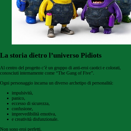
La storia dietro l’universo Pidiots
Al centro del progetto c’è un gruppo di anti-eroi caotici e colorati,
conosciuti internamente come “The Gang of Five”.
Ogni personaggio incarna un diverso archetipo di personalità:
impulsività,
panico,
eccesso di sicurezza,
confusione,
imprevedibilità emotiva,
e creatività disfunzionale.
Non sono eroi perfetti.