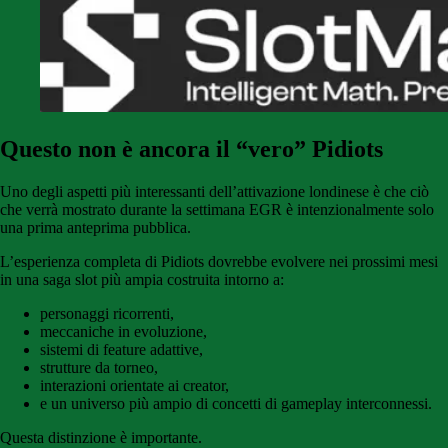
Questo non è ancora il “vero” Pidiots
Uno degli aspetti più interessanti dell’attivazione londinese è che ciò
che verrà mostrato durante la settimana EGR è intenzionalmente solo
una prima anteprima pubblica.
L’esperienza completa di Pidiots dovrebbe evolvere nei prossimi mesi
in una saga slot più ampia costruita intorno a:
personaggi ricorrenti,
meccaniche in evoluzione,
sistemi di feature adattive,
strutture da torneo,
interazioni orientate ai creator,
e un universo più ampio di concetti di gameplay interconnessi.
Questa distinzione è importante.