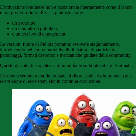
L’attivazione londinese non è posizionata internamente come il lancio
di un prodotto finito. È vista piuttosto come:
un prototipo,
un laboratorio pubblico,
e un test live di engagement.
Le versioni future di Pidiots potranno evolvere stagionalmente,
introducendo nel tempo nuovi livelli di feature, dinamiche tra
personaggi, formati di torneo e meccaniche guidate dalla community.
Questo da solo dice qualcosa di importante sulla filosofia di Slotmatic.
L’azienda sembra meno interessata ai rilasci statici e più orientata alla
costruzione di ecosistemi slot in continua evoluzione.