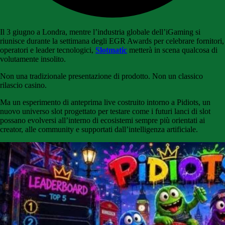
Il 3 giugno a Londra, mentre l’industria globale dell’iGaming si
riunisce durante la settimana degli EGR Awards per celebrare fornitori,
operatori e leader tecnologici,
Slotmatic
metterà in scena qualcosa di
volutamente insolito.
Non una tradizionale presentazione di prodotto. Non un classico
rilascio casino.
Ma un esperimento di anteprima live costruito intorno a Pidiots, un
nuovo universo slot progettato per testare come i futuri lanci di slot
possano evolversi all’interno di ecosistemi sempre più orientati ai
creator, alle community e supportati dall’intelligenza artificiale.