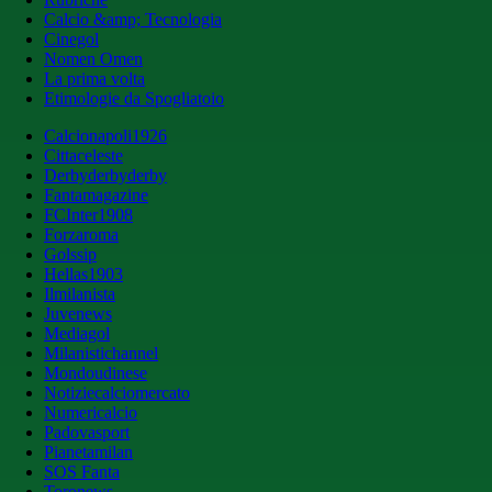
Calcio &amp; Tecnologia
Cinegol
Nomen Omen
La prima volta
Etimologie da Spogliatoio
Calcionapoli1926
Cittaceleste
Derbyderbyderby
Fantamagazine
FCInter1908
Forzaroma
Golssip
Hellas1903
Ilmilanista
Juvenews
Mediagol
Milanistichannel
Mondoudinese
Notiziecalciomercato
Numericalcio
Padovasport
Pianetamilan
SOS Fanta
Toronews