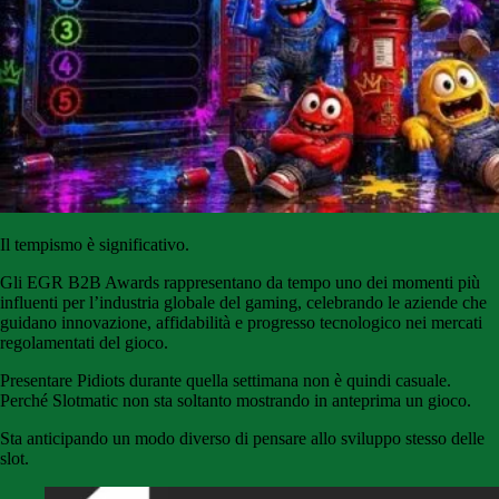
Il tempismo è significativo.
Gli EGR B2B Awards rappresentano da tempo uno dei momenti più
influenti per l’industria globale del gaming, celebrando le aziende che
guidano innovazione, affidabilità e progresso tecnologico nei mercati
regolamentati del gioco.
Presentare Pidiots durante quella settimana non è quindi casuale.
Perché Slotmatic non sta soltanto mostrando in anteprima un gioco.
Sta anticipando un modo diverso di pensare allo sviluppo stesso delle
slot.