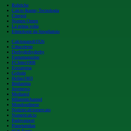
Rubriche
Calcio &amp; Tecnologia
Cinegol
Nomen Omen
La prima volta
Etimologie da Spogliatoio
Calcionapoli1926
Cittaceleste
Derbyderbyderby
Fantamagazine
FCInter1908
Forzaroma
Golssip
Hellas1903
Ilmilanista
Juvenews
Mediagol
Milanistichannel
Mondoudinese
Notiziecalciomercato
Numericalcio
Padovasport
Pianetamilan
SOS Fanta