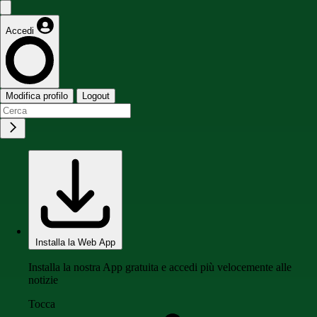
Accedi
Modifica profilo
Logout
Installa la Web App
Installa la nostra App gratuita e accedi più velocemente alle
notizie
Tocca