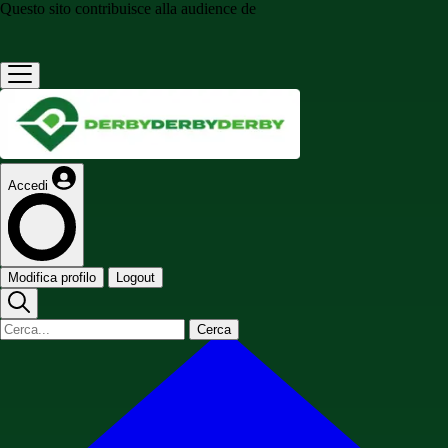
Questo sito contribuisce alla audience de
Accedi
Modifica profilo
Logout
Cerca