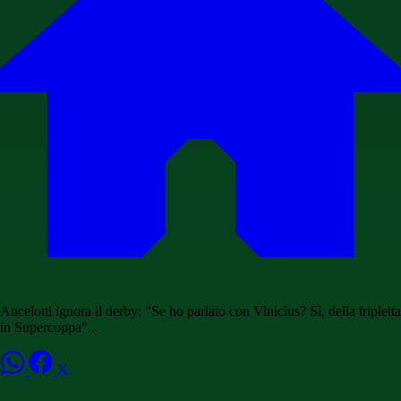
Ancelotti ignora il derby: "Se ho parlato con Vinicius? Sì, della tripletta
in Supercoppa"...