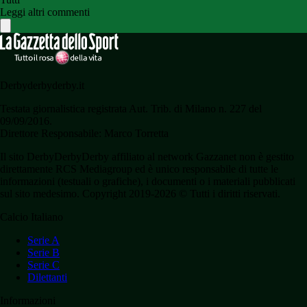
Leggi altri commenti
Derbyderbyderby.it
Testata giornalistica registrata Aut. Trib. di Milano n. 227 del
09/09/2016.
Direttore Responsabile: Marco Torretta
Il sito DerbyDerbyDerby affiliato al network Gazzanet non è gestito
direttamente RCS Mediagroup ed è unico responsabile di tutte le
informazioni (testuali o grafiche), i documenti o i materiali pubblicati
sul sito medesimo. Copyright 2019-2026 © Tutti i diritti riservati.
Calcio Italiano
Serie A
Serie B
Serie C
Dilettanti
Informazioni