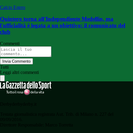
Calcio Estero
Quintero torna all'Independiente Medellin, ma
l'ufficialità è legata a un obiettivo: il comunicato del
club
Commenti
Invia Commento
Tutti
Leggi altri commenti
Derbyderbyderby.it
Testata giornalistica registrata Aut. Trib. di Milano n. 227 del
09/09/2016.
Direttore Responsabile: Marco Torretta