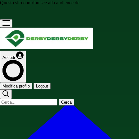
Questo sito contribuisce alla audience de
Accedi
Modifica profilo
Logout
Cerca