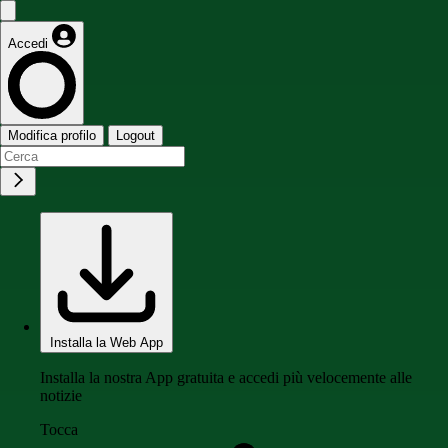
Accedi
Modifica profilo
Logout
Installa la Web App
Installa la nostra App gratuita e accedi più velocemente alle
notizie
Tocca