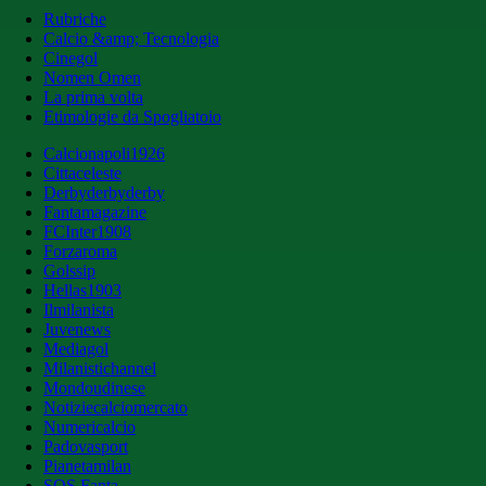
Rubriche
Calcio &amp; Tecnologia
Cinegol
Nomen Omen
La prima volta
Etimologie da Spogliatoio
Calcionapoli1926
Cittaceleste
Derbyderbyderby
Fantamagazine
FCInter1908
Forzaroma
Golssip
Hellas1903
Ilmilanista
Juvenews
Mediagol
Milanistichannel
Mondoudinese
Notiziecalciomercato
Numericalcio
Padovasport
Pianetamilan
SOS Fanta