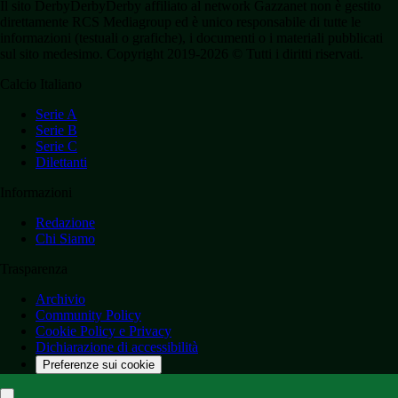
Il sito DerbyDerbyDerby affiliato al network Gazzanet non è gestito
direttamente RCS Mediagroup ed è unico responsabile di tutte le
informazioni (testuali o grafiche), i documenti o i materiali pubblicati
sul sito medesimo. Copyright 2019-2026 © Tutti i diritti riservati.
Calcio Italiano
Serie A
Serie B
Serie C
Dilettanti
Informazioni
Redazione
Chi Siamo
Trasparenza
Archivio
Community Policy
Cookie Policy e Privacy
Dichiarazione di accessibilità
Preferenze sui cookie