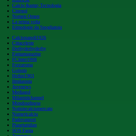
Calcio &amp; Tecnologia
Cinegol
Nomen Omen
La prima volta
Etimologie da Spogliatoio
Calcionapoli1926
Cittaceleste
Derbyderbyderby
Fantamagazine
FCInter1908
Forzaroma
Golssip
Hellas1903
Ilmilanista
Juvenews
Mediagol
Milanistichannel
Mondoudinese
Notiziecalciomercato
Numericalcio
Padovasport
Pianetamilan
SOS Fanta
Toronews