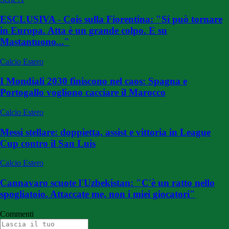
ESCLUSIVA - Cois sulla Fiorentina: "Si può tornare
in Europa. Atta è un grande colpo. E su
Mastantuono..."
Calcio Estero
I Mondiali 2030 finiscono nel caos: Spagna e
Portogallo vogliono cacciare il Marocco
Calcio Estero
Messi stellare: doppietta, assist e vittoria in League
Cup contro il San Luis
Calcio Estero
Cannavaro scuote l'Uzbekistan: "C'è un ratto nello
spogliatoio. Attaccate me, non i miei giocatori"
Commenti