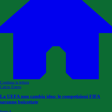
Continua la lettura
Calcio Estero
La UEFA non cambia idea: le competizioni FIFA
saranno boicottate
Serie A