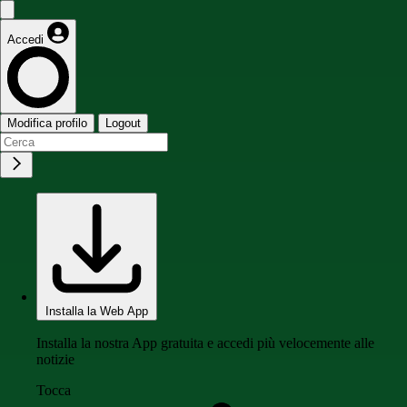
Accedi
Modifica profilo
Logout
Installa la Web App
Installa la nostra App gratuita e accedi più velocemente alle
notizie
Tocca