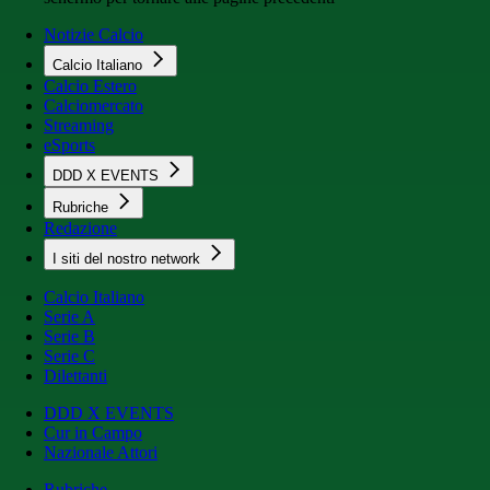
Notizie Calcio
Calcio Italiano
Calcio Estero
Calciomercato
Streaming
eSports
DDD X EVENTS
Rubriche
Redazione
I siti del nostro network
Calcio Italiano
Serie A
Serie B
Serie C
Dilettanti
DDD X EVENTS
Cur in Campo
Nazionale Attori
Rubriche