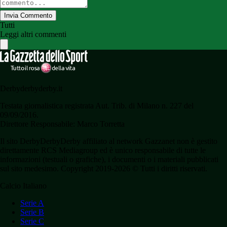
Invia Commento
Tutti
Leggi altri commenti
Derbyderbyderby.it
Testata giornalistica registrata Aut. Trib. di Milano n. 227 del
09/09/2016.
Direttore Responsabile: Marco Torretta
Il sito DerbyDerbyDerby affiliato al network Gazzanet non è gestito
direttamente RCS Mediagroup ed è unico responsabile di tutte le
informazioni (testuali o grafiche), i documenti o i materiali pubblicati
sul sito medesimo. Copyright 2019-2026 © Tutti i diritti riservati.
Calcio Italiano
Serie A
Serie B
Serie C