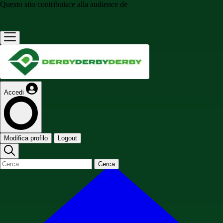
Questo sito contribuisce alla audience de
Accedi
Modifica profilo
Logout
Cerca