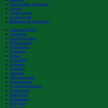
Calcio &amp; Tecnologia
Cinegol
Nomen Omen
La prima volta
Etimologie da Spogliatoio
Calcionapoli1926
Cittaceleste
Derbyderbyderby
Fantamagazine
FCInter1908
Forzaroma
Golssip
Hellas1903
Ilmilanista
Juvenews
Mediagol
Milanistichannel
Mondoudinese
Notiziecalciomercato
Numericalcio
Padovasport
Pianetamilan
SOS Fanta
Toronews