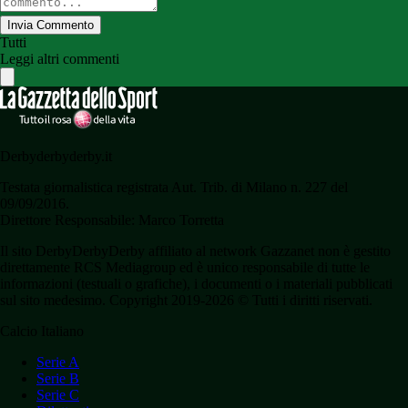
Invia Commento
Tutti
Leggi altri commenti
Derbyderbyderby.it
Testata giornalistica registrata Aut. Trib. di Milano n. 227 del
09/09/2016.
Direttore Responsabile: Marco Torretta
Il sito DerbyDerbyDerby affiliato al network Gazzanet non è gestito
direttamente RCS Mediagroup ed è unico responsabile di tutte le
informazioni (testuali o grafiche), i documenti o i materiali pubblicati
sul sito medesimo. Copyright 2019-2026 © Tutti i diritti riservati.
Calcio Italiano
Serie A
Serie B
Serie C