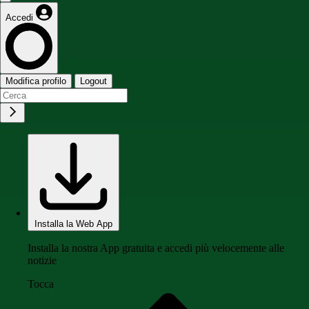
Accedi
Modifica profilo
Logout
Installa la Web App
Installa la nostra App gratuita e accedi più velocemente alle
notizie
Tocca