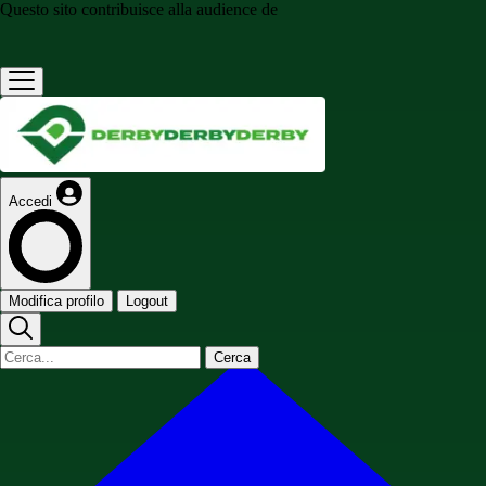
Questo sito contribuisce alla audience de
Accedi
Modifica profilo
Logout
Cerca