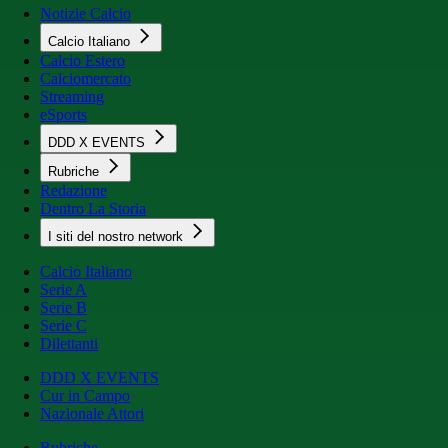
Notizie Calcio
Calcio Italiano
Calcio Estero
Calciomercato
Streaming
eSports
DDD X EVENTS
Rubriche
Redazione
Dentro La Storia
I siti del nostro network
Calcio Italiano
Serie A
Serie B
Serie C
Dilettanti
DDD X EVENTS
Cur in Campo
Nazionale Attori
Rubriche