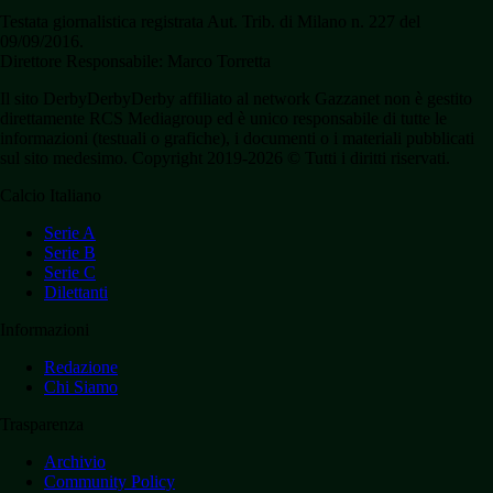
Testata giornalistica registrata Aut. Trib. di Milano n. 227 del
09/09/2016.
Direttore Responsabile: Marco Torretta
Il sito DerbyDerbyDerby affiliato al network Gazzanet non è gestito
direttamente RCS Mediagroup ed è unico responsabile di tutte le
informazioni (testuali o grafiche), i documenti o i materiali pubblicati
sul sito medesimo. Copyright 2019-2026 © Tutti i diritti riservati.
Calcio Italiano
Serie A
Serie B
Serie C
Dilettanti
Informazioni
Redazione
Chi Siamo
Trasparenza
Archivio
Community Policy