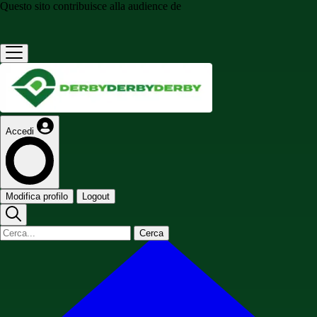
Questo sito contribuisce alla audience de
Accedi
Modifica profilo
Logout
Cerca