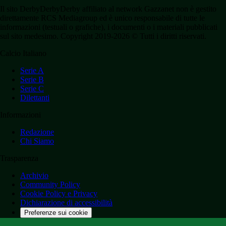
Il sito DerbyDerbyDerby affiliato al network Gazzanet non è gestito
direttamente RCS Mediagroup ed è unico responsabile di tutte le
informazioni (testuali o grafiche), i documenti o i materiali pubblicati
sul sito medesimo. Copyright 2019-2026 © Tutti i diritti riservati.
Calcio Italiano
Serie A
Serie B
Serie C
Dilettanti
Informazioni
Redazione
Chi Siamo
Trasparenza
Archivio
Community Policy
Cookie Policy e Privacy
Dichiarazione di accessibilità
Preferenze sui cookie