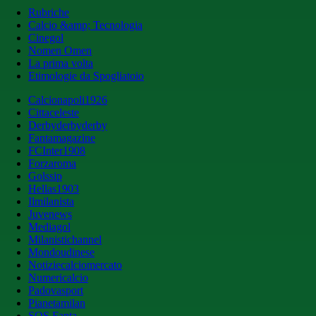
Rubriche
Calcio &amp; Tecnologia
Cinegol
Nomen Omen
La prima volta
Etimologie da Spogliatoio
Calcionapoli1926
Cittaceleste
Derbyderbyderby
Fantamagazine
FCInter1908
Forzaroma
Golssip
Hellas1903
Ilmilanista
Juvenews
Mediagol
Milanistichannel
Mondoudinese
Notiziecalciomercato
Numericalcio
Padovasport
Pianetamilan
SOS Fanta