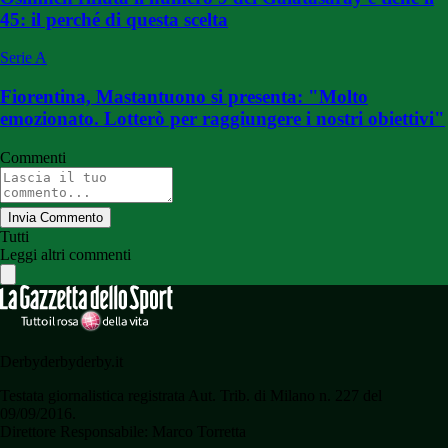
45: il perché di questa scelta
Serie A
Fiorentina, Mastantuono si presenta: "Molto
emozionato. Lotterò per raggiungere i nostri obiettivi"
Commenti
Invia Commento
Tutti
Leggi altri commenti
Derbyderbyderby.it
Testata giornalistica registrata Aut. Trib. di Milano n. 227 del
09/09/2016.
Direttore Responsabile: Marco Torretta