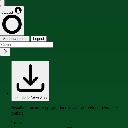
Accedi
Modifica profilo
Logout
Installa la Web App
Installa la nostra App gratuita e accedi più velocemente alle
notizie
Tocca