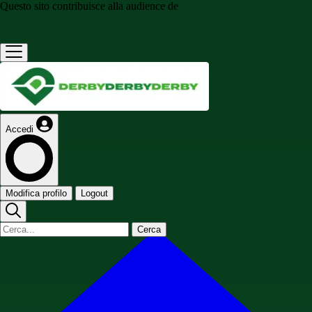
Questo sito contribuisce alla audience de
Accedi
Modifica profilo
Logout
Cerca