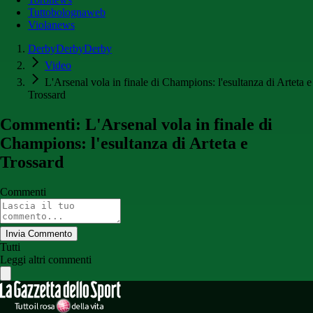
Tuttobolognaweb
Violanews
DerbyDerbyDerby
Video
L'Arsenal vola in finale di Champions: l'esultanza di Arteta e
Trossard
Commenti: L'Arsenal vola in finale di
Champions: l'esultanza di Arteta e
Trossard
Commenti
Invia Commento
Tutti
Leggi altri commenti