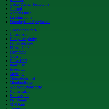
Calcio &amp; Tecnologia
Cinegol
Nomen Omen
La prima volta
Etimologie da Spogliatoio
Calcionapoli1926
Cittaceleste
Derbyderbyderby
Fantamagazine
FCInter1908
Forzaroma
Golssip
Hellas1903
Ilmilanista
Juvenews
Mediagol
Milanistichannel
Mondoudinese
Notiziecalciomercato
Numericalcio
Padovasport
Pianetamilan
SOS Fanta
Toronews