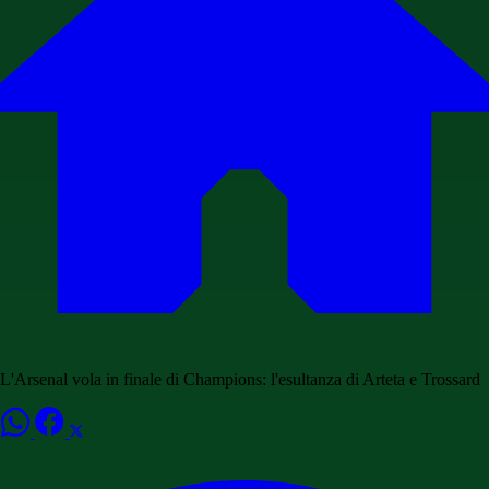
L'Arsenal vola in finale di Champions: l'esultanza di Arteta e Trossard