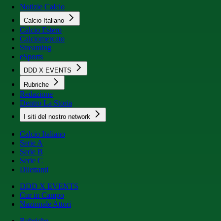
Notizie Calcio
Calcio Italiano
Calcio Estero
Calciomercato
Streaming
eSports
DDD X EVENTS
Rubriche
Redazione
Dentro La Storia
I siti del nostro network
Calcio Italiano
Serie A
Serie B
Serie C
Dilettanti
DDD X EVENTS
Cur in Campo
Nazionale Attori
Rubriche