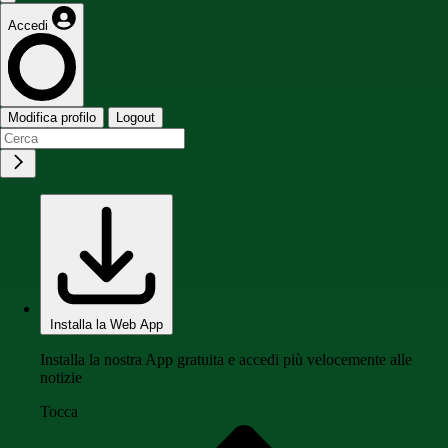
Accedi
Modifica profilo
Logout
Installa la Web App
Installa la nostra App gratuita e accedi più velocemente alle
notizie
Tocca