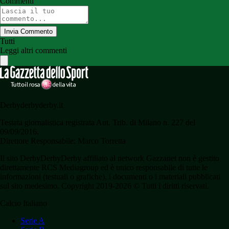
Commenti
Invia Commento
Tutti
Leggi altri commenti
Derbyderbyderby.it
Testata giornalistica registrata Aut. Trib. di Milano n. 227 del
09/09/2016.
Direttore Responsabile: Marco Torretta
Il sito DerbyDerbyDerby affiliato al network Gazzanet non è gestito
direttamente RCS Mediagroup ed è unico responsabile di tutte le
informazioni (testuali o grafiche), i documenti o i materiali pubblicati
sul sito medesimo. Copyright 2019-2026 © Tutti i diritti riservati.
Calcio Italiano
Serie A