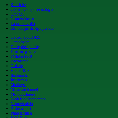
Rubriche
Calcio &amp; Tecnologia
Cinegol
Nomen Omen
La prima volta
Etimologie da Spogliatoio
Calcionapoli1926
Cittaceleste
Derbyderbyderby
Fantamagazine
FCInter1908
Forzaroma
Golssip
Hellas1903
Ilmilanista
Juvenews
Mediagol
Milanistichannel
Mondoudinese
Notiziecalciomercato
Numericalcio
Padovasport
Pianetamilan
SOS Fanta