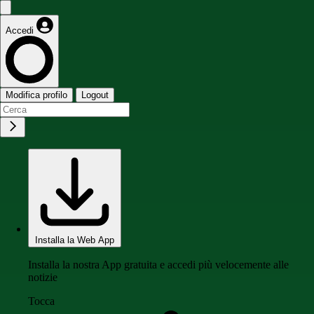
Accedi
Modifica profilo
Logout
Installa la Web App
Installa la nostra App gratuita e accedi più velocemente alle
notizie
Tocca