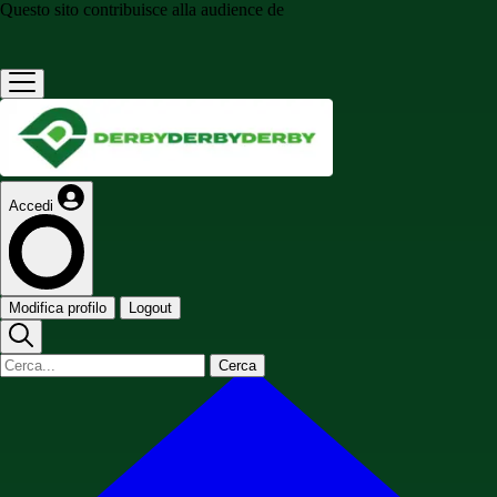
Questo sito contribuisce alla audience de
Accedi
Modifica profilo
Logout
Cerca