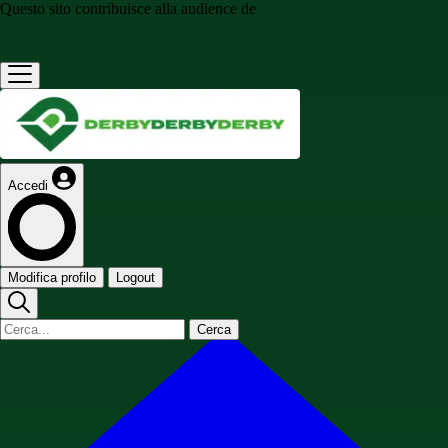
Questo sito contribuisce alla audience de
Accedi
Modifica profilo
Logout
Cerca