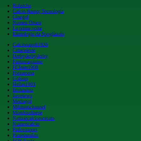
Rubriche
Calcio &amp; Tecnologia
Cinegol
Nomen Omen
La prima volta
Etimologie da Spogliatoio
Calcionapoli1926
Cittaceleste
Derbyderbyderby
Fantamagazine
FCInter1908
Forzaroma
Golssip
Hellas1903
Ilmilanista
Juvenews
Mediagol
Milanistichannel
Mondoudinese
Notiziecalciomercato
Numericalcio
Padovasport
Pianetamilan
SOS Fanta