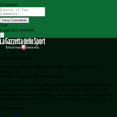
Commenti
Invia Commento
Tutti
Leggi altri commenti
Derbyderbyderby.it
Testata giornalistica registrata Aut. Trib. di Milano n. 227 del
09/09/2016.
Direttore Responsabile: Marco Torretta
Il sito DerbyDerbyDerby affiliato al network Gazzanet non è gestito
direttamente RCS Mediagroup ed è unico responsabile di tutte le
informazioni (testuali o grafiche), i documenti o i materiali pubblicati
sul sito medesimo. Copyright 2019-2026 © Tutti i diritti riservati.
Calcio Italiano
Serie A