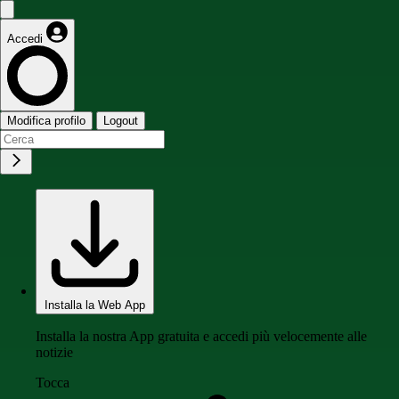
Accedi
Modifica profilo
Logout
Installa la Web App
Installa la nostra App gratuita e accedi più velocemente alle
notizie
Tocca