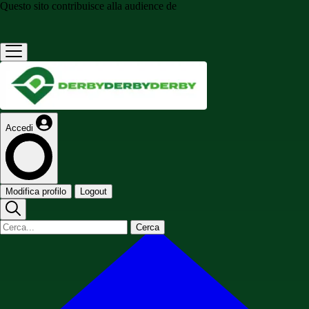
Questo sito contribuisce alla audience de
Accedi
Modifica profilo
Logout
Cerca