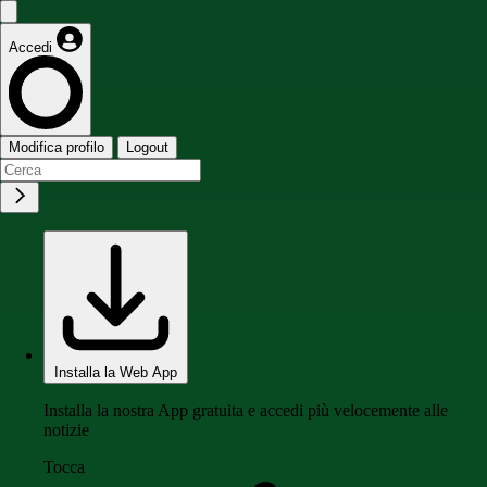
Accedi
Modifica profilo
Logout
Installa la Web App
Installa la nostra App gratuita e accedi più velocemente alle
notizie
Tocca