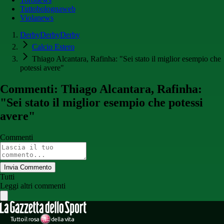
Tuttobolognaweb
Violanews
DerbyDerbyDerby
Calcio Estero
Thiago Alcantara, Rafinha: "Sei stato il miglior esempio che
potessi avere"
Commenti: Thiago Alcantara, Rafinha:
"Sei stato il miglior esempio che potessi
avere"
Commenti
Invia Commento
Tutti
Leggi altri commenti