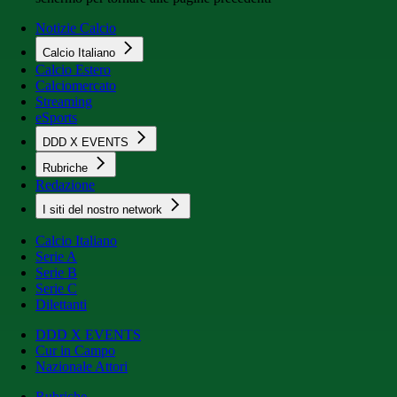
Notizie Calcio
Calcio Italiano
Calcio Estero
Calciomercato
Streaming
eSports
DDD X EVENTS
Rubriche
Redazione
I siti del nostro network
Calcio Italiano
Serie A
Serie B
Serie C
Dilettanti
DDD X EVENTS
Cur in Campo
Nazionale Attori
Rubriche