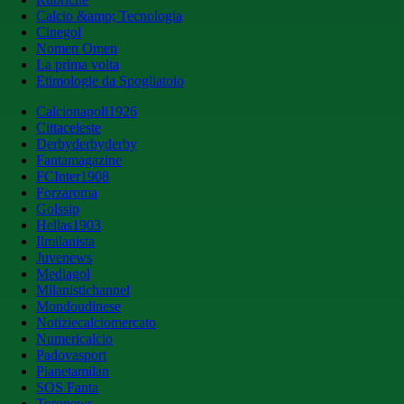
Calcio &amp; Tecnologia
Cinegol
Nomen Omen
La prima volta
Etimologie da Spogliatoio
Calcionapoli1926
Cittaceleste
Derbyderbyderby
Fantamagazine
FCInter1908
Forzaroma
Golssip
Hellas1903
Ilmilanista
Juvenews
Mediagol
Milanistichannel
Mondoudinese
Notiziecalciomercato
Numericalcio
Padovasport
Pianetamilan
SOS Fanta
Toronews