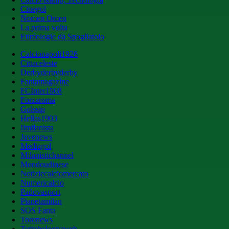
Cinegol
Nomen Omen
La prima volta
Etimologie da Spogliatoio
Calcionapoli1926
Cittaceleste
Derbyderbyderby
Fantamagazine
FCInter1908
Forzaroma
Golssip
Hellas1903
Ilmilanista
Juvenews
Mediagol
Milanistichannel
Mondoudinese
Notiziecalciomercato
Numericalcio
Padovasport
Pianetamilan
SOS Fanta
Toronews
Tuttobolognaweb