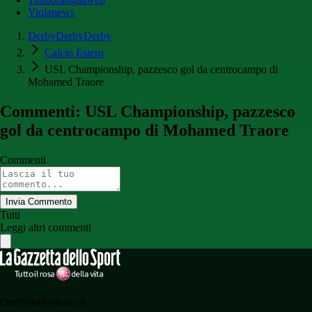
Violanews
DerbyDerbyDerby
Calcio Estero
USL Championship, pazzesco gol da centrocampo di
Mohamed Traore
Commenti: USL Championship, pazzesco
gol da centrocampo di Mohamed Traore
Commenti
Invia Commento
Tutti
Leggi altri commenti
Derbyderbyderby.it