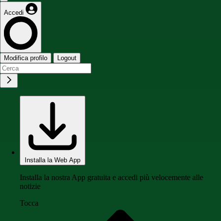
Accedi
Modifica profilo
Logout
Installa la Web App
Installa la nostra App gratuita e accedi più velocemente alle
notizie
Tocca