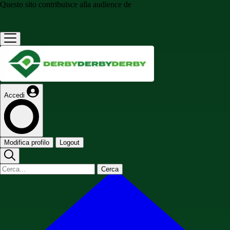
Questo sito contribuisce alla audience de
Accedi
Modifica profilo
Logout
Cerca