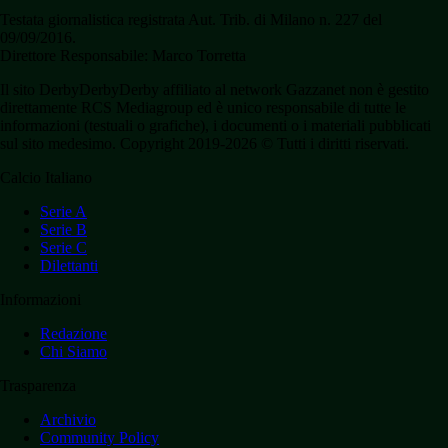
Testata giornalistica registrata Aut. Trib. di Milano n. 227 del
09/09/2016.
Direttore Responsabile: Marco Torretta
Il sito DerbyDerbyDerby affiliato al network Gazzanet non è gestito
direttamente RCS Mediagroup ed è unico responsabile di tutte le
informazioni (testuali o grafiche), i documenti o i materiali pubblicati
sul sito medesimo. Copyright 2019-2026 © Tutti i diritti riservati.
Calcio Italiano
Serie A
Serie B
Serie C
Dilettanti
Informazioni
Redazione
Chi Siamo
Trasparenza
Archivio
Community Policy