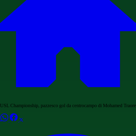
USL Championship, pazzesco gol da centrocampo di Mohamed Traore