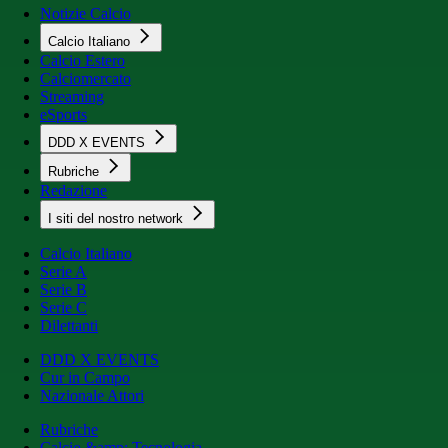
Notizie Calcio
Calcio Italiano
Calcio Estero
Calciomercato
Streaming
eSports
DDD X EVENTS
Rubriche
Redazione
I siti del nostro network
Calcio Italiano
Serie A
Serie B
Serie C
Dilettanti
DDD X EVENTS
Cur in Campo
Nazionale Attori
Rubriche
Calcio &amp; Tecnologia