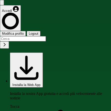
Accedi
Modifica profilo
Logout
Installa la Web App
Installa la nostra App gratuita e accedi più velocemente alle
notizie
Tocca