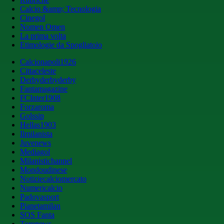
Calcio &amp; Tecnologia
Cinegol
Nomen Omen
La prima volta
Etimologie da Spogliatoio
Calcionapoli1926
Cittaceleste
Derbyderbyderby
Fantamagazine
FCInter1908
Forzaroma
Golssip
Hellas1903
Ilmilanista
Juvenews
Mediagol
Milanistichannel
Mondoudinese
Notiziecalciomercato
Numericalcio
Padovasport
Pianetamilan
SOS Fanta
Toronews