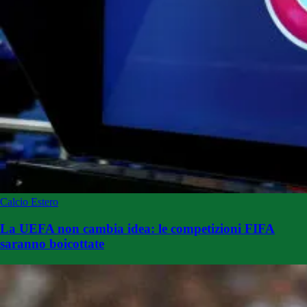
Calcio Estero
La UEFA non cambia idea: le competizioni FIFA
saranno boicottate