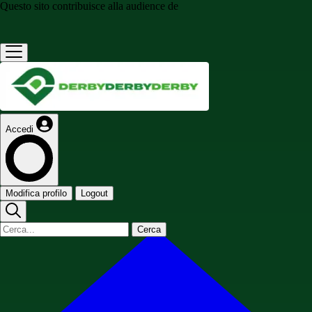
Questo sito contribuisce alla audience de
Accedi
Modifica profilo
Logout
Cerca