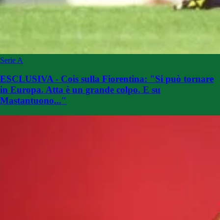
Serie A
ESCLUSIVA - Cois sulla Fiorentina: "Si può tornare
in Europa. Atta è un grande colpo. E su
Mastantuono..."