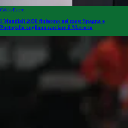
Calcio Estero
I Mondiali 2030 finiscono nel caos: Spagna e
Portogallo vogliono cacciare il Marocco