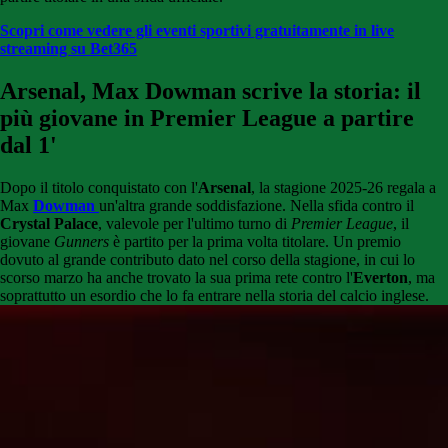
Scopri come vedere gli eventi sportivi gratuitamente in live
streaming su Bet365
Arsenal, Max Dowman scrive la storia: il
più giovane in Premier League a partire
dal 1'
Dopo il titolo conquistato con l'
Arsenal
, la stagione 2025-26 regala a
Max
Dowman
un'altra grande soddisfazione. Nella sfida contro il
Crystal Palace
, valevole per l'ultimo turno di
Premier League
, il
giovane
Gunners
è partito per la prima volta titolare. Un premio
dovuto al grande contributo dato nel corso della stagione, in cui lo
scorso marzo ha anche trovato la sua prima rete contro l'
Everton
, ma
soprattutto un esordio che lo fa entrare nella storia del calcio inglese.