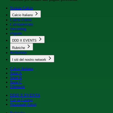
Notizie Calcio
Calcio Italiano
Calcio Estero
Calciomercato
Streaming
eSports
DDD X EVENTS
Rubriche
Redazione
I siti del nostro network
Calcio Italiano
Serie A
Serie B
Serie C
Dilettanti
DDD X EVENTS
Cur in Campo
Nazionale Attori
Rubriche