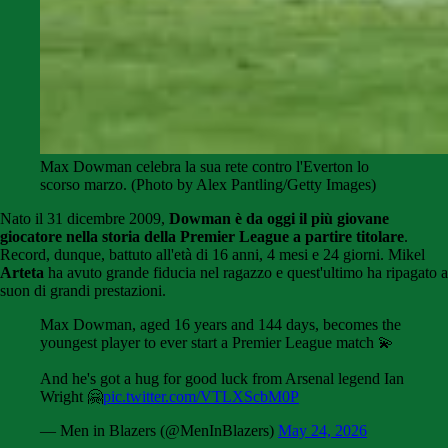
Max Dowman celebra la sua rete contro l'Everton lo
scorso marzo. (Photo by Alex Pantling/Getty Images)
Nato il 31 dicembre 2009,
Dowman è da oggi il più giovane
giocatore nella storia della Premier League a partire titolare
.
Record, dunque, battuto all'età di 16 anni, 4 mesi e 24 giorni. Mikel
Arteta
ha avuto grande fiducia nel ragazzo e quest'ultimo ha ripagato a
suon di grandi prestazioni.
Max Dowman, aged 16 years and 144 days, becomes the
youngest player to ever start a Premier League match 💫
And he's got a hug for good luck from Arsenal legend Ian
Wright 🤗
pic.twitter.com/VTLXScbM0P
— Men in Blazers (@MenInBlazers)
May 24, 2026