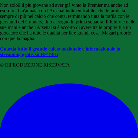
Non solo9 il più giovane ad aver già vinto la Premier ma anche ad
esordire. Un'annata con l'Arsenal indimenticabile, che lo proietta
sempre di più nel calcio che conta, terminando tutta la trafila con le
giovanili dei Gunners, fino al sogno in prima squadra. Il futuro è nelle
sue mani e anche l'Arsenal si è accorto di avere tra le proprie fila un
giocatore che ha tutte le qualità per fare grandi cose. Magari proprio
con quella maglia.
Guarda tutto il grande calcio nazionale e internazionale in
streaming gratis su BET365
© RIPRODUZIONE RISERVATA