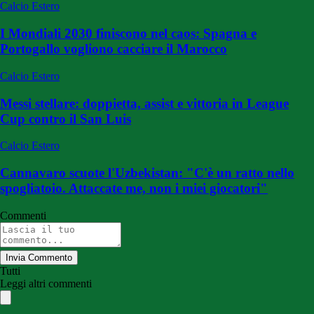
Calcio Estero
I Mondiali 2030 finiscono nel caos: Spagna e
Portogallo vogliono cacciare il Marocco
Calcio Estero
Messi stellare: doppietta, assist e vittoria in League
Cup contro il San Luis
Calcio Estero
Cannavaro scuote l'Uzbekistan: "C'è un ratto nello
spogliatoio. Attaccate me, non i miei giocatori"
Commenti
Invia Commento
Tutti
Leggi altri commenti