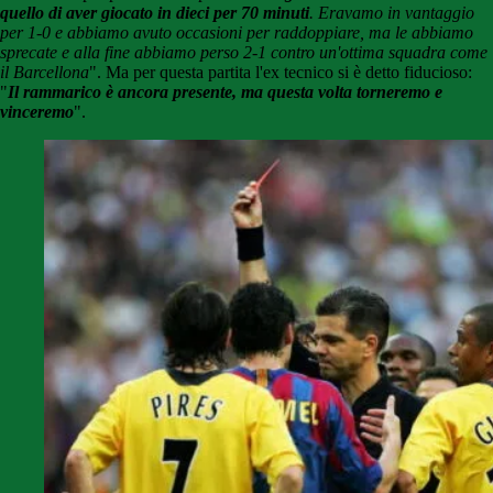
quello di aver giocato in dieci per 70 minuti
. Eravamo in vantaggio
per 1-0 e abbiamo avuto occasioni per raddoppiare, ma le abbiamo
sprecate e alla fine abbiamo perso 2-1 contro un'ottima squadra come
il Barcellona
". Ma per questa partita l'ex tecnico si è detto fiducioso:
"
Il rammarico è ancora presente, ma questa volta torneremo e
vinceremo
".