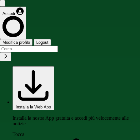
Accedi
Modifica profilo
Logout
Installa la Web App
Installa la nostra App gratuita e accedi più velocemente alle
notizie
Tocca