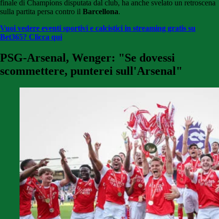
finale di Champions disputata dal club, ha anche svelato un retroscena
sulla partita persa contro il
Barcellona
.
Vuoi vedere eventi sportivi e calcistici in streaming gratis su
Bet365? Clicca qui
PSG-Arsenal, Wenger: "Se dovessi
scommettere, punterei sull'Arsenal"