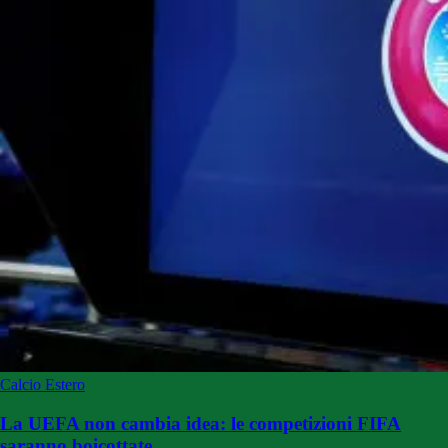
Calcio Estero
La UEFA non cambia idea: le competizioni FIFA
saranno boicottate