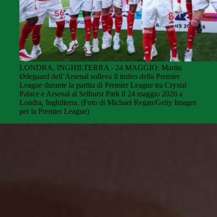
LONDRA, INGHILTERRA - 24 MAGGIO: Martin
Ødegaard dell’Arsenal solleva il trofeo della Premier
League durante la partita di Premier League tra Crystal
Palace e Arsenal al Selhurst Park il 24 maggio 2026 a
Londra, Inghilterra. (Foto di Michael Regan/Getty Images
per la Premier League)