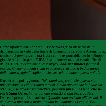
Come riportato dal
The Sun
, Arsene Wenger ha rilasciato delle
dichiarazioni in vista della finale di Champions tra PSG e Arsenal. L'ex
tecnico dei
gunners
, che ora lavora come responsabile per lo sviluppo
globale del calcio per la
FIFA
, è stato intervistato dai canali ufficiali
della
UEFA
. "
Voglio che questo trofeo vada all'
Emirates
perché lì
manca. Ci siamo andati vicini in passato, eravamo a tredici minuti
dalla vittoria, quindi vogliamo che succeda di nuovo questa volta
".
Il tecnico ha poi aggiunto: "
Nel complesso, credo che questa sia
un'occasione in cui possiamo farcela. Credo ancora che la finale sia
50 e 50, e
se dovessi scommettere, punterei più sull'Arsenal che sul
Paris Saint Germain
". E poi uno sguardo al passato, a dov'era
l'Arsenal prima del suo arrivo: "
Quando sono arrivato all'Arsenal, il
club aveva una storia molto limitata in Champions League. Poi