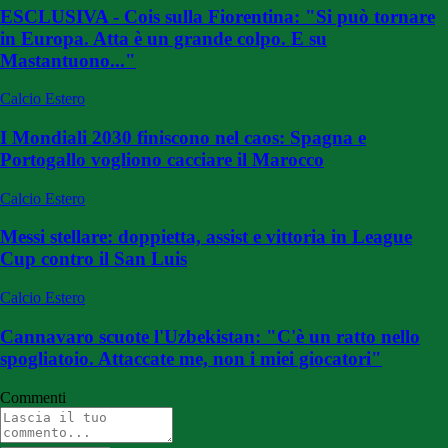
ESCLUSIVA - Cois sulla Fiorentina: "Si può tornare
in Europa. Atta è un grande colpo. E su
Mastantuono..."
Calcio Estero
I Mondiali 2030 finiscono nel caos: Spagna e
Portogallo vogliono cacciare il Marocco
Calcio Estero
Messi stellare: doppietta, assist e vittoria in League
Cup contro il San Luis
Calcio Estero
Cannavaro scuote l'Uzbekistan: "C'è un ratto nello
spogliatoio. Attaccate me, non i miei giocatori"
Commenti