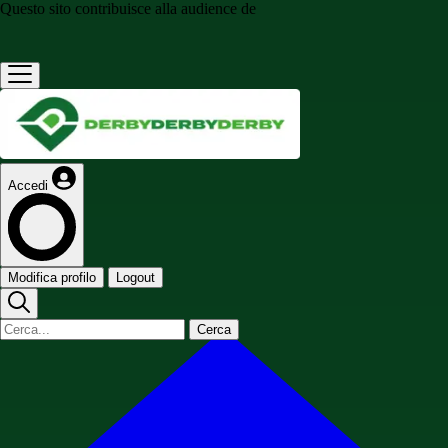
Questo sito contribuisce alla audience de
Accedi
Modifica profilo
Logout
Cerca