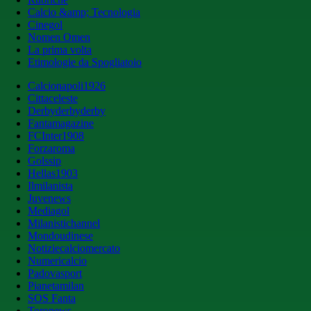
Calcio &amp; Tecnologia
Cinegol
Nomen Omen
La prima volta
Etimologie da Spogliatoio
Calcionapoli1926
Cittaceleste
Derbyderbyderby
Fantamagazine
FCInter1908
Forzaroma
Golssip
Hellas1903
Ilmilanista
Juvenews
Mediagol
Milanistichannel
Mondoudinese
Notiziecalciomercato
Numericalcio
Padovasport
Pianetamilan
SOS Fanta
Toronews