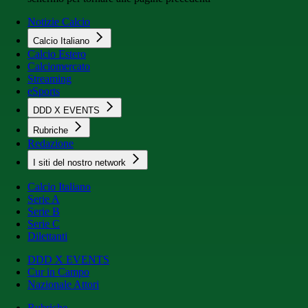
Notizie Calcio
Calcio Italiano
Calcio Estero
Calciomercato
Streaming
eSports
DDD X EVENTS
Rubriche
Redazione
I siti del nostro network
Calcio Italiano
Serie A
Serie B
Serie C
Dilettanti
DDD X EVENTS
Cur in Campo
Nazionale Attori
Rubriche