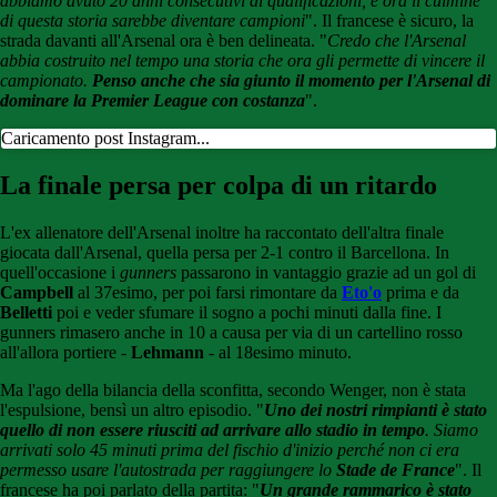
abbiamo avuto 20 anni consecutivi di qualificazioni, e ora il culmine
di questa storia sarebbe diventare campioni
". Il francese è sicuro, la
strada davanti all'Arsenal ora è ben delineata. "
Credo che l'Arsenal
abbia costruito nel tempo una storia che ora gli permette di vincere il
campionato.
Penso anche che sia giunto il momento per l'Arsenal di
dominare la Premier League con costanza
".
Caricamento post Instagram...
La finale persa per colpa di un ritardo
L'ex allenatore dell'Arsenal inoltre ha raccontato dell'altra finale
giocata dall'Arsenal, quella persa per 2-1 contro il Barcellona. In
quell'occasione i
gunners
passarono in vantaggio grazie ad un gol di
Campbell
al 37esimo, per poi farsi rimontare da
Eto'o
prima e da
Belletti
poi e veder sfumare il sogno a pochi minuti dalla fine. I
gunners rimasero anche in 10 a causa per via di un cartellino rosso
all'allora portiere -
Lehmann
- al 18esimo minuto.
Ma l'ago della bilancia della sconfitta, secondo Wenger, non è stata
l'espulsione, bensì un altro episodio. "
Uno dei nostri rimpianti è stato
quello di non essere riusciti ad arrivare allo stadio in tempo
. Siamo
arrivati ​​solo 45 minuti prima del fischio d'inizio perché non ci era
permesso usare l'autostrada per raggiungere lo
Stade de France
". Il
francese ha poi parlato della partita: "
Un grande rammarico è stato