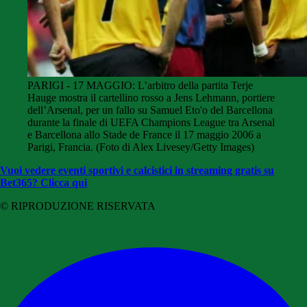
PARIGI - 17 MAGGIO: L’arbitro della partita Terje
Hauge mostra il cartellino rosso a Jens Lehmann, portiere
dell’Arsenal, per un fallo su Samuel Eto'o del Barcellona
durante la finale di UEFA Champions League tra Arsenal
e Barcellona allo Stade de France il 17 maggio 2006 a
Parigi, Francia. (Foto di Alex Livesey/Getty Images)
Vuoi vedere eventi sportivi e calcistici in streaming gratis su
Bet365? Clicca qui
© RIPRODUZIONE RISERVATA