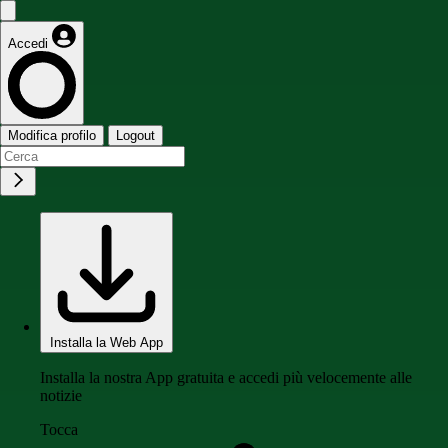
Accedi
Modifica profilo
Logout
Installa la Web App
Installa la nostra App gratuita e accedi più velocemente alle
notizie
Tocca