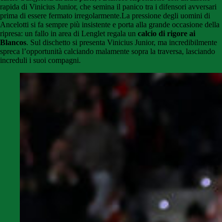
rapida di Vinicius Junior, che semina il panico tra i difensori avversari
prima di essere fermato irregolarmente.La pressione degli uomini di
Ancelotti si fa sempre più insistente e porta alla grande occasione della
ripresa: un fallo in area di Lenglet regala un
calcio di rigore ai
Blancos
. Sul dischetto si presenta Vinicius Junior, ma incredibilmente
spreca l’opportunità calciando malamente sopra la traversa, lasciando
increduli i suoi compagni.