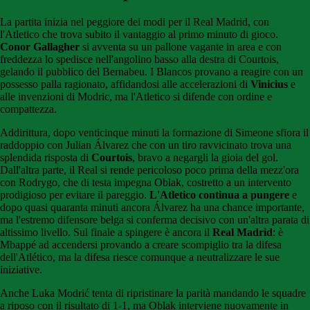
La partita inizia nel peggiore dei modi per il Real Madrid, con
l'Atletico che trova subito il vantaggio al primo minuto di gioco.
Conor Gallagher
si avventa su un pallone vagante in area e con
freddezza lo spedisce nell'angolino basso alla destra di Courtois,
gelando il pubblico del Bernabeu. I Blancos provano a reagire con un
possesso palla ragionato, affidandosi alle accelerazioni di
Vinicius
e
alle invenzioni di Modric, ma l'Atletico si difende con ordine e
compattezza.
Addirittura, dopo venticinque minuti la formazione di Simeone sfiora il
raddoppio con Julian Álvarez che con un tiro ravvicinato trova una
splendida risposta di
Courtois
, bravo a negargli la gioia del gol.
Dall'altra parte, il Real si rende pericoloso poco prima della mezz'ora
con Rodrygo, che di testa impegna Oblak, costretto a un intervento
prodigioso per evitare il pareggio.
L'Atletico continua a pungere
e
dopo quasi quaranta minuti ancora Álvarez ha una chance importante,
ma l'estremo difensore belga si conferma decisivo con un'altra parata di
altissimo livello. Sul finale a spingere è ancora il
Real Madrid
: è
Mbappé ad accendersi provando a creare scompiglio tra la difesa
dell'Atlético, ma la difesa riesce comunque a neutralizzare le sue
iniziative.
Anche Luka Modrić tenta di ripristinare la parità mandando le squadre
a riposo con il risultato di 1-1, ma Oblak interviene nuovamente in