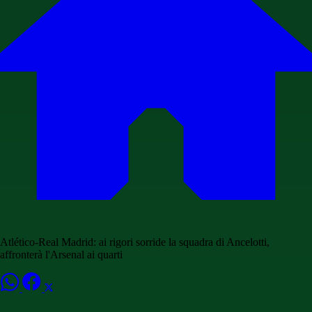
Atlético-Real Madrid: ai rigori sorride la squadra di Ancelotti,
affronterà l'Arsenal ai quarti