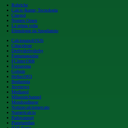
Rubriche
Calcio &amp; Tecnologia
Cinegol
Nomen Omen
La prima volta
Etimologie da Spogliatoio
Calcionapoli1926
Cittaceleste
Derbyderbyderby
Fantamagazine
FCInter1908
Forzaroma
Golssip
Hellas1903
Ilmilanista
Juvenews
Mediagol
Milanistichannel
Mondoudinese
Notiziecalciomercato
Numericalcio
Padovasport
Pianetamilan
SOS Fanta