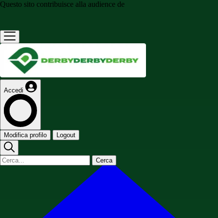
Questo sito contribuisce alla audience de
Accedi
Modifica profilo
Logout
Cerca