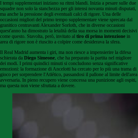
I tempi supplementari iniziano su ritmi blandi. Inizia a pesare sulle due
squadre non solo la stanchezza per gli intensi novanta minuti disputati,
ma anche la pressione degli eventuali calci di rigore. Una delle
occasioni migliori del primo tempo supplementare viene sprecata dal
granitico centravanti Alexander Sorloth, che in diverse occasioni
quest'anno ha dimostrato la letalità della sua morsa in momenti decisivi
come questo. Stavolta, però, invitato al
tiro di prima intenzione
in
area di rigore non è riuscito a colpire come desiderava la sfera.
Il Real Madrid aumenta i giri, ma non riesce a impensierire la difesa
schierata da
Diego Simeone
, che ha preparato la partita nel migliore
dei modi. I primi quindici minuti si concludono senza significative
emozioni: la formazione di Ancelotti ha cercato per lo più una trama di
gioco per sorprendere l'Atlético, passandosi il pallone al limite dell'area
avversaria. In pieno recupero viene concessa una punizione agli ospiti,
ma questa non viene sfruttata a dovere.