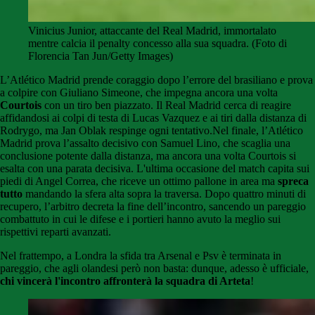
Vinicius Junior, attaccante del Real Madrid, immortalato
mentre calcia il penalty concesso alla sua squadra. (Foto di
Florencia Tan Jun/Getty Images)
L’Atlético Madrid prende coraggio dopo l’errore del brasiliano e prova
a colpire con Giuliano Simeone, che impegna ancora una volta
Courtois
con un tiro ben piazzato. Il Real Madrid cerca di reagire
affidandosi ai colpi di testa di Lucas Vazquez e ai tiri dalla distanza di
Rodrygo, ma Jan Oblak respinge ogni tentativo.Nel finale, l’Atlético
Madrid prova l’assalto decisivo con Samuel Lino, che scaglia una
conclusione potente dalla distanza, ma ancora una volta Courtois si
esalta con una parata decisiva. L'ultima occasione del match capita sui
piedi di Angel Correa, che riceve un ottimo pallone in area ma
spreca
tutto
mandando la sfera alta sopra la traversa. Dopo quattro minuti di
recupero, l’arbitro decreta la fine dell’incontro, sancendo un pareggio
combattuto in cui le difese e i portieri hanno avuto la meglio sui
rispettivi reparti avanzati.
Nel frattempo, a Londra la sfida tra Arsenal e Psv è terminata in
pareggio, che agli olandesi però non basta: dunque, adesso è ufficiale,
chi vincerà l'incontro affronterà la squadra di Arteta
!