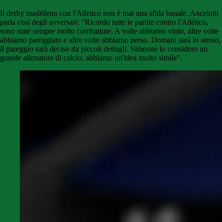
Il derby madrileno con l'Atletico non è mai una sfida banale. Ancelotti
parla così degli avversari: "Ricordo tutte le partite contro l'Atlético,
sono state sempre molto combattute. A volte abbiamo vinto, altre volte
abbiamo pareggiato e altre volte abbiamo perso. Domani sarà lo stesso,
il pareggio sarà deciso da piccoli dettagli. Simeone lo considero un
grande allenatore di calcio, abbiamo un'idea molto simile".