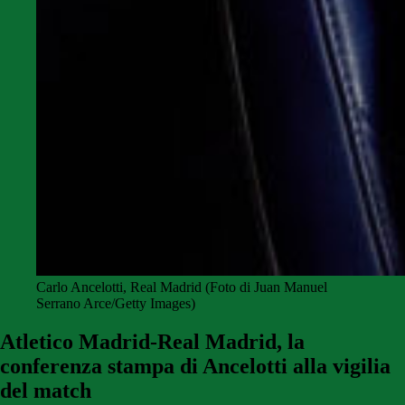
Carlo Ancelotti, Real Madrid (Foto di Juan Manuel
Serrano Arce/Getty Images)
Atletico Madrid-Real Madrid, la
conferenza stampa di Ancelotti alla vigilia
del match