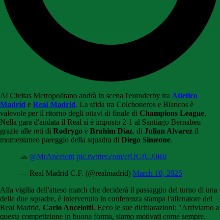
Al Civitas Metropolitano andrà in scena l'euroderby tra
Atletico
Madrid
e
Real Madrid
. La sfida tra Colchoneros e Blancos è
valevole per il ritorno degli ottavi di finale di
Champions League
.
Nella gara d'andata il Real si è imposto 2-1 al Santiago Bernabeu
grazie alle reti di
Rodrygo
e
Brahim Diaz
, di
Julian Alvarez
il
momentaneo pareggio della squadra di
Diego Simeone
.
🧢
@MrAncelotti
pic.twitter.com/cfQGfUJ0R0
— Real Madrid C.F. (@realmadrid)
March 10, 2025
Alla vigilia dell'atteso match che deciderà il passaggio del turno di una
delle due squadre, è intervenuto in conferenza stampa l'allenatore del
Real Madrid,
Carlo Ancelotti
. Ecco le sue dichiarazioni: "Arriviamo a
questa competizione in buona forma, siamo motivati ​​come sempre.