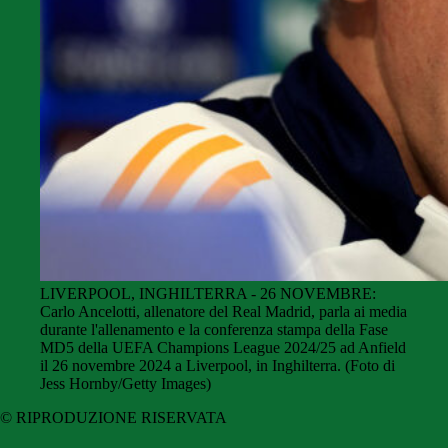
LIVERPOOL, INGHILTERRA - 26 NOVEMBRE:
Carlo Ancelotti, allenatore del Real Madrid, parla ai media
durante l'allenamento e la conferenza stampa della Fase
MD5 della UEFA Champions League 2024/25 ad Anfield
il 26 novembre 2024 a Liverpool, in Inghilterra. (Foto di
Jess Hornby/Getty Images)
© RIPRODUZIONE RISERVATA