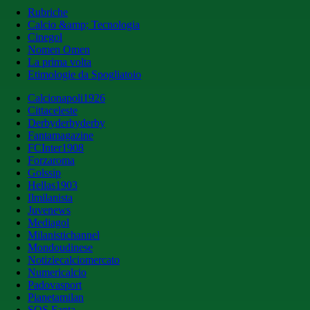
Rubriche
Calcio &amp; Tecnologia
Cinegol
Nomen Omen
La prima volta
Etimologie da Spogliatoio
Calcionapoli1926
Cittaceleste
Derbyderbyderby
Fantamagazine
FCInter1908
Forzaroma
Golssip
Hellas1903
Ilmilanista
Juvenews
Mediagol
Milanistichannel
Mondoudinese
Notiziecalciomercato
Numericalcio
Padovasport
Pianetamilan
SOS Fanta