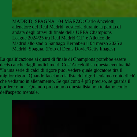
MADRID, SPAGNA - 04 MARZO: Carlo Ancelotti,
allenatore del Real Madrid, gesticola durante la partita di
andata degli ottavi di finale della UEFA Champions
League 2024/25 tra Real Madrid C.F. e Atletico de
Madrid allo stadio Santiago Bernabeu il 04 marzo 2025 a
Madrid, Spagna. (Foto di Denis Doyle/Getty Images)
La qualificazione ai quarti di finale di Champions potrebbe essere
decisa anche dagli undici metri. Così Ancelotti su questa eventualità:
"In una serie di calci di rigore puoi vedere quale giocatore tira il
miglior rigore. Quando facciamo la lista dei rigori teniamo conto di ciò
che vediamo in allenamento. Se qualcuno è più preciso, se guarda il
portiere o no... Quando prepariamo questa lista non teniamo conto
dell'aspetto mentale.