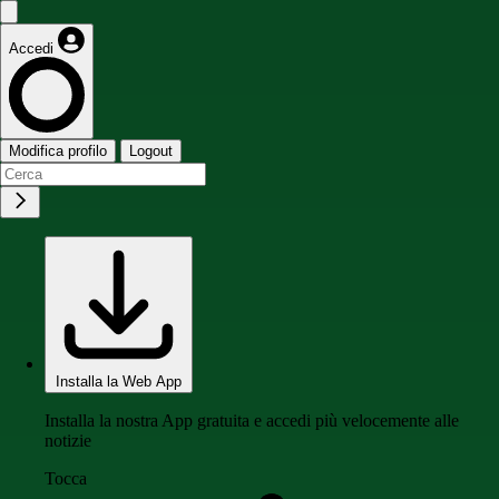
Accedi
Modifica profilo
Logout
Installa la Web App
Installa la nostra App gratuita e accedi più velocemente alle
notizie
Tocca