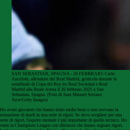
SAN SEBASTIAN, SPAGNA - 26 FEBBRAIO: Carlo
Ancelotti, allenatore del Real Madrid, gesticola durante la
semifinale di Copa del Rey tra Real Sociedad e Real
Madrid alla Reale Arena il 26 febbraio 2025 a San
Sebastian, Spagna. (Foto di Juan Manuel Serrano
Arce/Getty Images)
Ho avuto giocatori che hanno tirato molto bene e non avevano la
sensazione di tirarli in una serie di rigori. Se devo scegliere per una
serie di rigori, l'aspetto mentale è più importante di quello tecnico. Ho
vinto la Champions League con difensori che hanno segnato rigori,