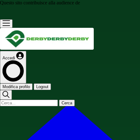
Questo sito contribuisce alla audience de
Accedi
Modifica profilo
Logout
Cerca