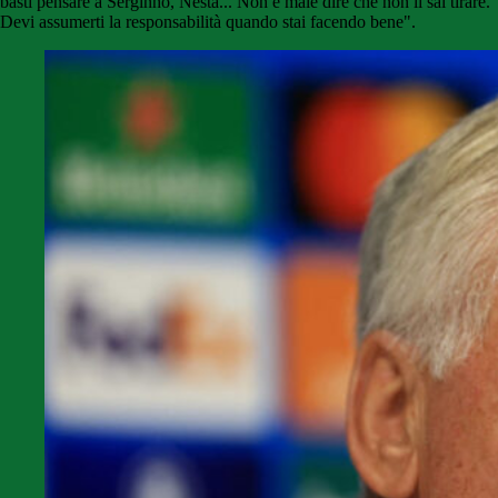
basti pensare a Serginho, Nesta... Non è male dire che non li sai tirare.
Devi assumerti la responsabilità quando stai facendo bene".