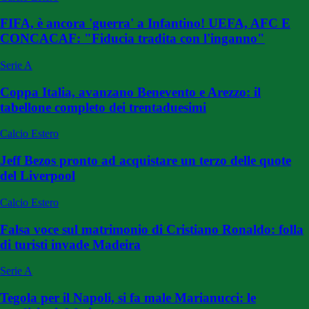
FIFA, è ancora 'guerra' a Infantino! UEFA, AFC E
CONCACAF: "Fiducia tradita con l'inganno"
Serie A
Coppa Italia, avanzano Benevento e Arezzo: il
tabellone completo dei trentaduesimi
Calcio Estero
Jeff Bezos pronto ad acquistare un terzo delle quote
del Liverpool
Calcio Estero
Falsa voce sul matrimonio di Cristiano Ronaldo: folla
di turisti invade Madeira
Serie A
Tegola per il Napoli, si fa male Marianucci: le