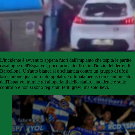
L'incidente è avvenuto appena fuori dall'impianto che ospita le partite
casalinghe dell'Espanyol, poco prima del fischio d'inizio del derby di
Barcellona. Un'auto bianca si è schiantata contro un gruppo di tifosi,
lasciandone qualcuno intrappolato. Fortunatamente, come annunciato
dall'Espanyol tramite gli altoparlanti dello stadio, l'incidente è sotto
controllo e non si sono registrati feriti gravi, ma solo lievi.