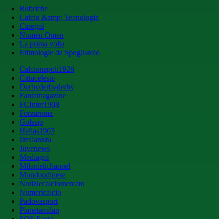
Rubriche
Calcio &amp; Tecnologia
Cinegol
Nomen Omen
La prima volta
Etimologie da Spogliatoio
Calcionapoli1926
Cittaceleste
Derbyderbyderby
Fantamagazine
FCInter1908
Forzaroma
Golssip
Hellas1903
Ilmilanista
Juvenews
Mediagol
Milanistichannel
Mondoudinese
Notiziecalciomercato
Numericalcio
Padovasport
Pianetamilan
SOS Fanta