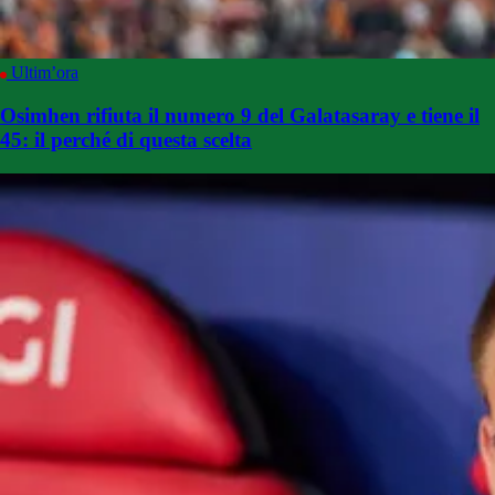
Ultim’ora
Osimhen rifiuta il numero 9 del Galatasaray e tiene il
45: il perché di questa scelta