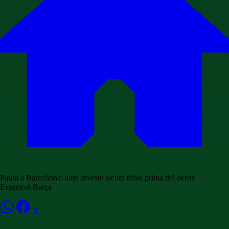
Paura a Barcellona: auto investe alcuni tifosi prima del derby
Espanyol-Barça