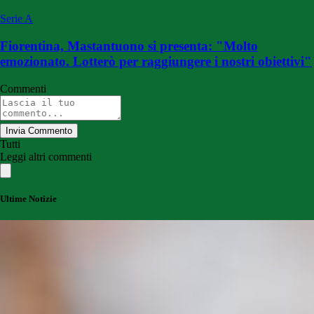
Serie A
Fiorentina, Mastantuono si presenta: "Molto
emozionato. Lotterò per raggiungere i nostri obiettivi"
Commenti
Invia Commento
Tutti
Leggi altri commenti
Ultime Notizie