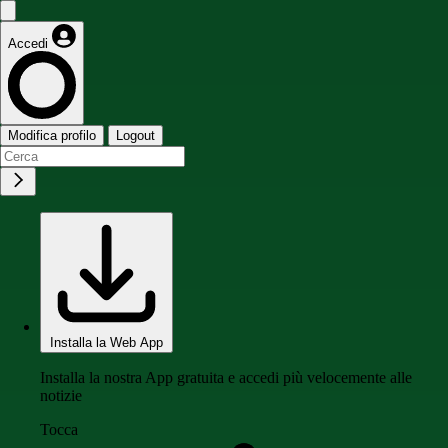
Accedi
Modifica profilo
Logout
Installa la Web App
Installa la nostra App gratuita e accedi più velocemente alle
notizie
Tocca