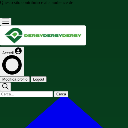
Questo sito contribuisce alla audience de
Accedi
Modifica profilo
Logout
Cerca