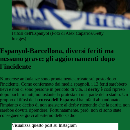
I tifosi dell'Espanyol (Foto di Alex Caparros/Getty
Images)
Espanyol-Barcellona, diversi feriti ma
nessuno grave: gli aggiornamenti dopo
l'incidente
Numerose ambulanze sono prontamente arrivate sul posto dopo
l'incidente. Come confermato dai media spagnoli, i 13 feriti sarebbero
lievi e non ci sono persone in pericolo di vita. Il
derby
è così ripreso
dopo pochi minuti, nonostante la protesta di una parte dello stadio. Un
gruppo di tifosi della
curva dell'Espanyol
ha infatti abbandonato
l'impianto e deciso di non assistere al derby ritenendo che la partita non
sarebbe dovuta riprendere. Fortunatamente, però, non ci sono state
conseguenze gravi all'esterno dello stadio.
Visualizza questo post su Instagram