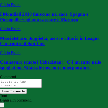
Calcio Estero
I Mondiali 2030 finiscono nel caos: Spagna e
Portogallo vogliono cacciare il Marocco
Calcio Estero
Messi stellare: doppietta, assist e vittoria in League
Cup contro il San Luis
Calcio Estero
Cannavaro scuote l'Uzbekistan: "C'è un ratto nello
spogliatoio. Attaccate me, non i miei giocatori"
Commenti
Invia Commento
Tutti
Leggi altri commenti