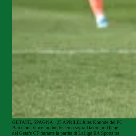
GETAFE, SPAGNA - 25 APRILE: Jules Kounde del FC
Barcelona vince un duello aereo sopra Dakonam Djene
del Getafe CF durante la partita di LaLiga EA Sports tra