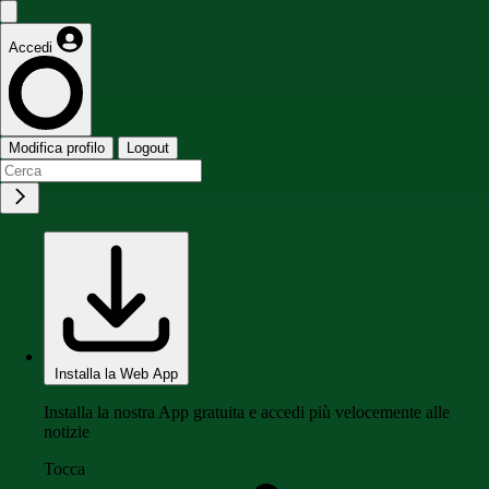
Accedi
Modifica profilo
Logout
Installa la Web App
Installa la nostra App gratuita e accedi più velocemente alle
notizie
Tocca