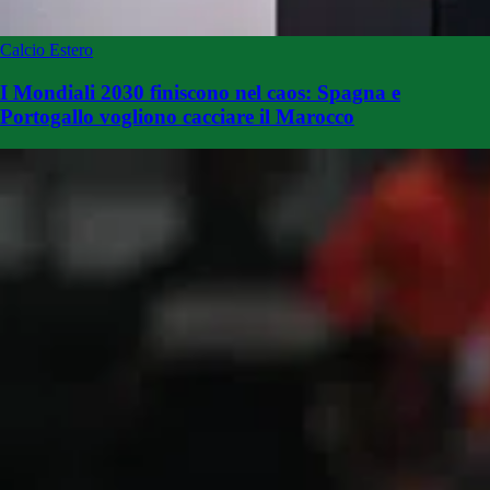
Calcio Estero
I Mondiali 2030 finiscono nel caos: Spagna e
Portogallo vogliono cacciare il Marocco