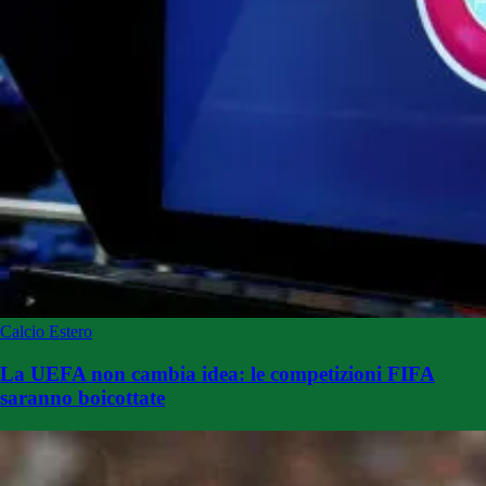
Calcio Estero
La UEFA non cambia idea: le competizioni FIFA
saranno boicottate