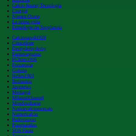
Calcio &amp; Tecnologia
Cinegol
Nomen Omen
La prima volta
Etimologie da Spogliatoio
Calcionapoli1926
Cittaceleste
Derbyderbyderby
Fantamagazine
FCInter1908
Forzaroma
Golssip
Hellas1903
Ilmilanista
Juvenews
Mediagol
Milanistichannel
Mondoudinese
Notiziecalciomercato
Numericalcio
Padovasport
Pianetamilan
SOS Fanta
Toronews