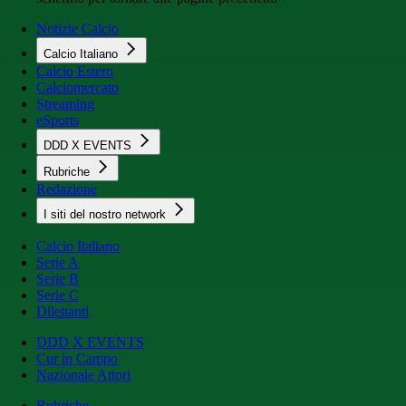
Notizie Calcio
Calcio Italiano
Calcio Estero
Calciomercato
Streaming
eSports
DDD X EVENTS
Rubriche
Redazione
I siti del nostro network
Calcio Italiano
Serie A
Serie B
Serie C
Dilettanti
DDD X EVENTS
Cur in Campo
Nazionale Attori
Rubriche