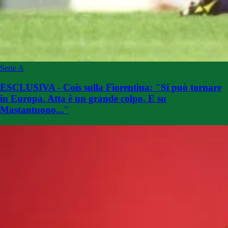
Serie A
ESCLUSIVA - Cois sulla Fiorentina: "Si può tornare
in Europa. Atta è un grande colpo. E su
Mastantuono..."