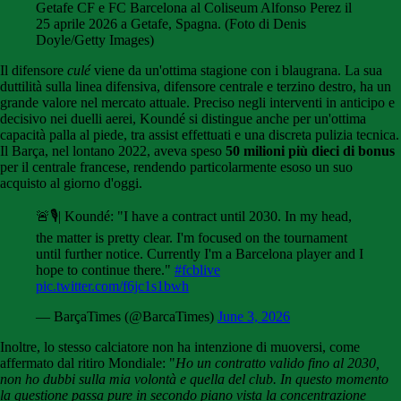
Getafe CF e FC Barcelona al Coliseum Alfonso Perez il
25 aprile 2026 a Getafe, Spagna. (Foto di Denis
Doyle/Getty Images)
Il difensore
culé
viene da un'ottima stagione con i blaugrana. La sua
duttilità sulla linea difensiva, difensore centrale e terzino destro, ha un
grande valore nel mercato attuale. Preciso negli interventi in anticipo e
decisivo nei duelli aerei, Koundé si distingue anche per un'ottima
capacità palla al piede, tra assist effettuati e una discreta pulizia tecnica.
Il Barça, nel lontano 2022, aveva speso
50 milioni più dieci di bonus
per il centrale francese, rendendo particolarmente esoso un suo
acquisto al giorno d'oggi.
🚨🎙️| Koundé: "I have a contract until 2030. In my head,
the matter is pretty clear. I'm focused on the tournament
until further notice. Currently I'm a Barcelona player and I
hope to continue there."
#fcblive
pic.twitter.com/f6jc1s1bwh
— BarçaTimes (@BarcaTimes)
June 3, 2026
Inoltre, lo stesso calciatore non ha intenzione di muoversi, come
affermato dal ritiro Mondiale: "
Ho un contratto valido fino al 2030,
non ho dubbi sulla mia volontà e quella del club. In questo momento
la questione passa pure in secondo piano vista la concentrazione