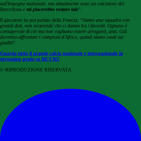
sull'impegno nazionale, ma attualmente sono un calciatore del
Barcellona e
mi piacerebbe restare tale
".
Il giocatore ha poi parlato della Francia: "
Siamo una squadra con
grandi doti, non sorprende che ci danno tra i favoriti. Ognuno è
consapevole di ciò ma non vogliamo essere arroganti, anzi. Già
dovremo affrontare i campioni d'Africa, quindi siamo cauti sui
giudizi
".
Guarda tutto il grande calcio nazionale e internazionale in
streaming gratis su BET365
© RIPRODUZIONE RISERVATA