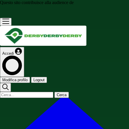
Questo sito contribuisce alla audience de
Accedi
Modifica profilo
Logout
Cerca