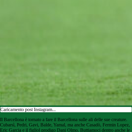
Caricamento post Instagram...
Il Barcellona è tornato a fare il Barcellona sulle ali delle sue creature.
Cubarsì, Pedri, Gavi, Balde, Yamal, ma anche Casadò, Fermin Lopez,
Eric Garcia e il figliol prodigo Dani Olmo. Buttiamoci dentro anche le