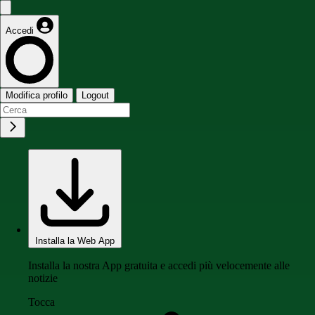
Accedi
Modifica profilo
Logout
Installa la Web App
Installa la nostra App gratuita e accedi più velocemente alle
notizie
Tocca