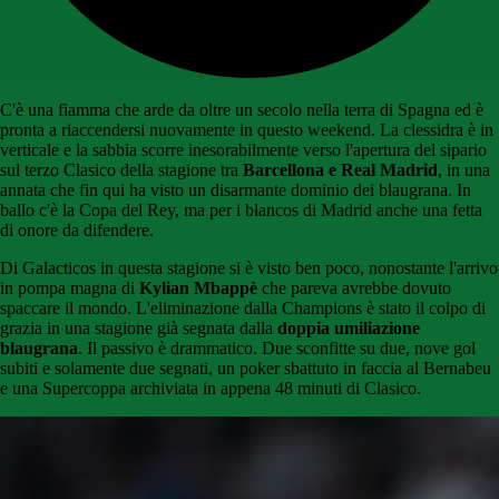
C'è una fiamma che arde da oltre un secolo nella terra di Spagna ed è
pronta a riaccendersi nuovamente in questo weekend. La clessidra è in
verticale e la sabbia scorre inesorabilmente verso l'apertura del sipario
sul terzo Clasico della stagione tra
Barcellona e Real Madrid
, in una
annata che fin qui ha visto un disarmante dominio dei blaugrana. In
ballo c'è la Copa del Rey, ma per i blancos di Madrid anche una fetta
di onore da difendere.
Di Galacticos in questa stagione si è visto ben poco, nonostante l'arrivo
in pompa magna di
Kylian Mbappè
che pareva avrebbe dovuto
spaccare il mondo. L'eliminazione dalla Champions è stato il colpo di
grazia in una stagione già segnata dalla
doppia umiliazione
blaugrana
. Il passivo è drammatico. Due sconfitte su due, nove gol
subiti e solamente due segnati, un poker sbattuto in faccia al Bernabeu
e una Supercoppa archiviata in appena 48 minuti di Clasico.