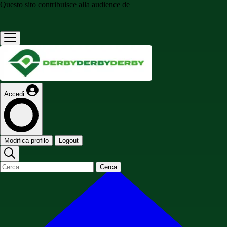
Questo sito contribuisce alla audience de
Accedi
Modifica profilo
Logout
Cerca