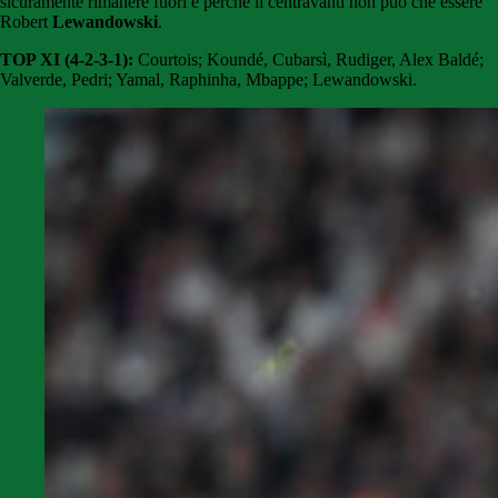
sicuramente rimanere fuori e perché il centravanti non può che essere
Robert
Lewandowski
.
TOP XI (4-2-3-1):
Courtois; Koundé, Cubarsì, Rudiger, Alex Baldé;
Valverde, Pedri; Yamal, Raphinha, Mbappe; Lewandowski.