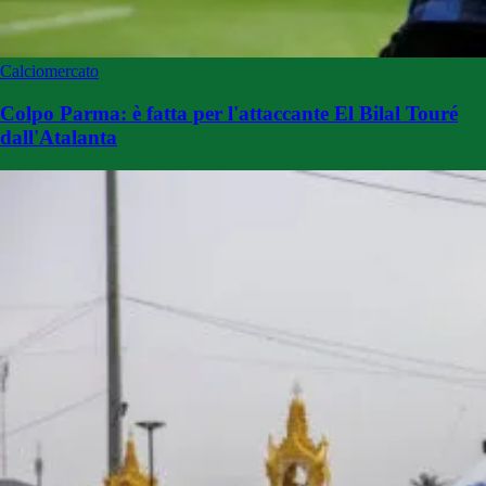
Calciomercato
Colpo Parma: è fatta per l'attaccante El Bilal Touré
dall'Atalanta