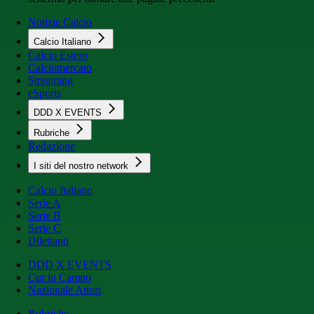
Notizie Calcio
Calcio Italiano
Calcio Estero
Calciomercato
Streaming
eSports
DDD X EVENTS
Rubriche
Redazione
I siti del nostro network
Calcio Italiano
Serie A
Serie B
Serie C
Dilettanti
DDD X EVENTS
Cur in Campo
Nazionale Attori
Rubriche