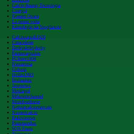
Calcio &amp; Tecnologia
Cinegol
Nomen Omen
La prima volta
Etimologie da Spogliatoio
Calcionapoli1926
Cittaceleste
Derbyderbyderby
Fantamagazine
FCInter1908
Forzaroma
Golssip
Hellas1903
Ilmilanista
Juvenews
Mediagol
Milanistichannel
Mondoudinese
Notiziecalciomercato
Numericalcio
Padovasport
Pianetamilan
SOS Fanta
Toronews