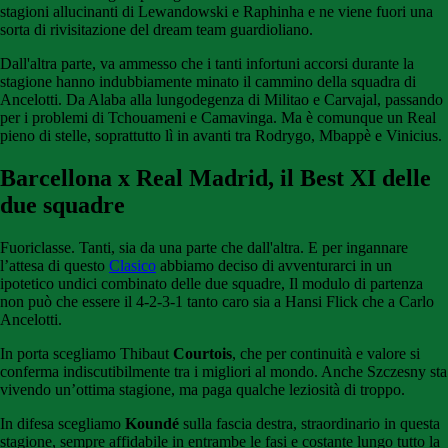
stagioni allucinanti di Lewandowski e Raphinha e ne viene fuori una
sorta di rivisitazione del dream team guardioliano.
Dall'altra parte, va ammesso che i tanti infortuni accorsi durante la
stagione hanno indubbiamente minato il cammino della squadra di
Ancelotti. Da Alaba alla lungodegenza di Militao e Carvajal, passando
per i problemi di Tchouameni e Camavinga. Ma è comunque un Real
pieno di stelle, soprattutto lì in avanti tra Rodrygo, Mbappè e Vinicius.
Barcellona x Real Madrid, il Best XI delle
due squadre
Fuoriclasse. Tanti, sia da una parte che dall'altra. E per ingannare
l’attesa di questo
Clasico
abbiamo deciso di avventurarci in un
ipotetico undici combinato delle due squadre, Il modulo di partenza
non può che essere il 4-2-3-1 tanto caro sia a Hansi Flick che a Carlo
Ancelotti.
In porta scegliamo Thibaut
Courtois
, che per continuità e valore si
conferma indiscutibilmente tra i migliori al mondo. Anche Szczesny sta
vivendo un’ottima stagione, ma paga qualche leziosità di troppo.
In difesa scegliamo
Koundé
sulla fascia destra, straordinario in questa
stagione, sempre affidabile in entrambe le fasi e costante lungo tutto la