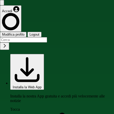
Accedi
Modifica profilo
Logout
Installa la Web App
Installa la nostra App gratuita e accedi più velocemente alle
notizie
Tocca