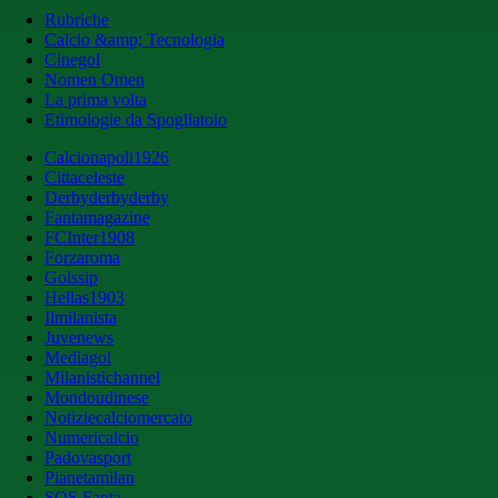
Rubriche
Calcio &amp; Tecnologia
Cinegol
Nomen Omen
La prima volta
Etimologie da Spogliatoio
Calcionapoli1926
Cittaceleste
Derbyderbyderby
Fantamagazine
FCInter1908
Forzaroma
Golssip
Hellas1903
Ilmilanista
Juvenews
Mediagol
Milanistichannel
Mondoudinese
Notiziecalciomercato
Numericalcio
Padovasport
Pianetamilan
SOS Fanta