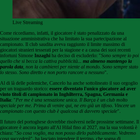
Live Streaming
Come ricordiamo, infatti, il giocatore è stato penalizzato da una
situazione amministrativa che ha limitato la sua partecipazione al
campionato. Il club saudita aveva raggiunto il limite massimo di
giocatori stranieri tesserati per la stagione e a causa dei suoi recenti
infortuni Simone
Inzaghi
ha deciso di escluderlo: "
Sono sempre io poi
quello che si becca la cattiva pubblicità...
ma almeno mantengo la
parola data
, non la cambierei per niente al mondo. Sono sempre stato
lo stesso. Sono diretto e non porto rancore a nessuno
".
Al di là delle polemiche,
Cancelo
ha anche sottolineato il suo orgoglio
per un traguardo storico:
essere diventato l'unico giocatore ad aver
vinto titoli di campionato in Inghilterra, Spagna, Germania e
Italia
: "
Per me è una sensazione unica.
Il Barça
è un club molto
speciale per me. Prima di venire qui, ne ero già un tifoso
. Vincere un
campionato con questo club è qualcosa di davvero speciale
".
Il futuro del portoghese
dovrebbe risolversi nelle prossime settimane. Il
giocatore è ancora legato all'Al
Hilal
fino al 2027, ma la sua volontà è
chiara: "
S
o cosa voglio, ma non posso dirlo pubblicamente. Vedremo
cosa succederà
", ha lasciato intendere il terzino, che sogna di