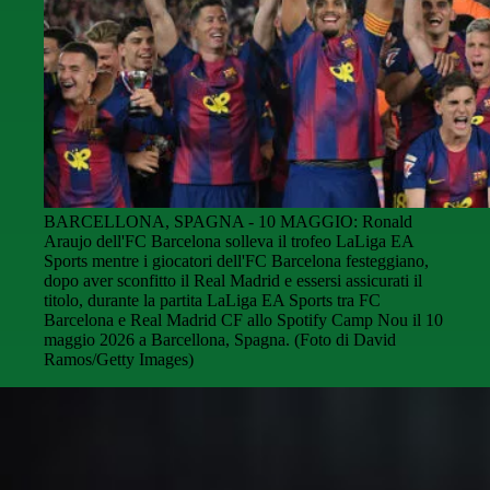
BARCELLONA, SPAGNA - 10 MAGGIO: Ronald
Araujo dell'FC Barcelona solleva il trofeo LaLiga EA
Sports mentre i giocatori dell'FC Barcelona festeggiano,
dopo aver sconfitto il Real Madrid e essersi assicurati il ​​
titolo, durante la partita LaLiga EA Sports tra FC
Barcelona e Real Madrid CF allo Spotify Camp Nou il 10
maggio 2026 a Barcellona, ​​Spagna. (Foto di David
Ramos/Getty Images)