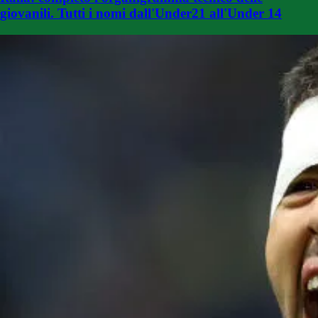
giovanili. Tutti i nomi dall'Under21 all'Under 14