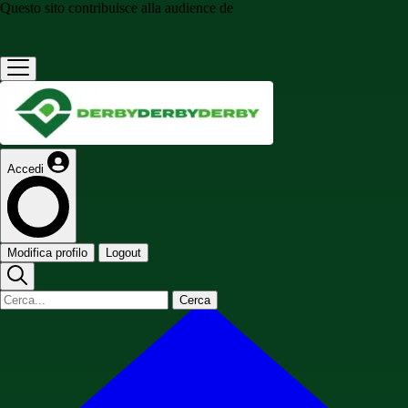
Questo sito contribuisce alla audience de
Accedi
Modifica profilo
Logout
Cerca