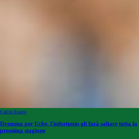
Calcio Estero
Dramma per Uche, l'infortunio gli farà saltare tutta la
prossima stagione