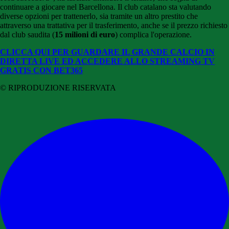
continuare a giocare nel
Barcellona. Il club catalano sta valutando
diverse opzioni per trattenerlo, sia tramite un altro prestito che
attraverso una trattativa per il trasferimento, anche se il prezzo richiesto
dal club saudita (
15 milioni di euro
) complica l'operazione.
CLICCA QUI PER GUARDARE IL GRANDE CALCIO IN
DIRETTA LIVE ED ACCEDERE ALLO STREAMING TV
GRATIS CON BET365
© RIPRODUZIONE RISERVATA