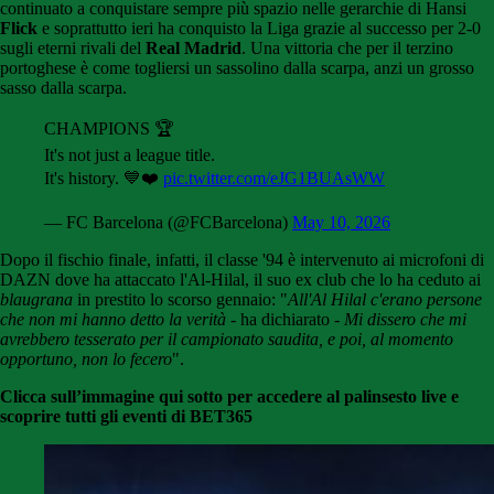
continuato a conquistare sempre più spazio nelle gerarchie di Hansi
Flick
e soprattutto ieri ha conquisto la Liga grazie al successo per 2-0
sugli eterni rivali del
Real Madrid
. Una vittoria che per il terzino
portoghese è come togliersi un sassolino dalla scarpa, anzi un grosso
sasso dalla scarpa.
CHAMPIONS 🏆
It's not just a league title.
It's history. 💙❤️
pic.twitter.com/eJG1BUAsWW
— FC Barcelona (@FCBarcelona)
May 10, 2026
Dopo il fischio finale, infatti, il classe '94 è intervenuto ai microfoni di
DAZN dove ha attaccato l'Al-Hilal, il suo ex club che lo ha ceduto ai
blaugrana
in prestito lo scorso gennaio: "
All'Al
Hilal
c'erano persone
che non mi hanno detto la verità
- ha dichiarato -
Mi dissero che mi
avrebbero tesserato per il campionato saudita, e poi, al momento
opportuno, non lo fecero
".
Clicca sull’immagine qui sotto per accedere al palinsesto live e
scoprire tutti gli eventi di BET365