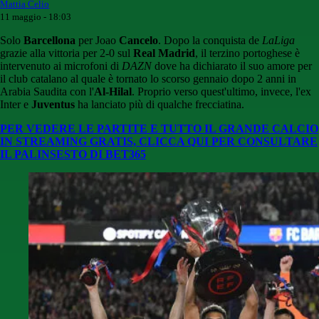
Mattia Celio
11 maggio - 18:03
Solo
Barcellona
per Joao
Cancelo
. Dopo la conquista de
LaLiga
grazie alla vittoria per 2-0 sul
Real Madrid
, il terzino portoghese è
intervenuto ai microfoni di
DAZN
dove ha dichiarato il suo amore per
il club catalano al quale è tornato lo scorso gennaio dopo 2 anni in
Arabia Saudita con l'
Al-Hilal
. Proprio verso quest'ultimo, invece, l'ex
Inter e
Juventus
ha lanciato più di qualche frecciatina.
PER VEDERE LE PARTITE E TUTTO IL GRANDE CALCIO
IN STREAMING GRATIS, CLICCA QUI PER CONSULTARE
IL PALINSESTO DI BET365