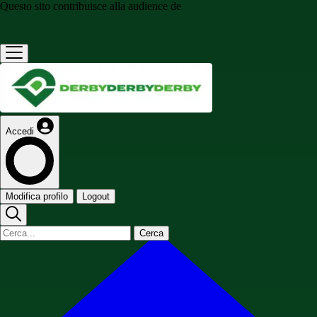
Questo sito contribuisce alla audience de
Accedi
Modifica profilo
Logout
Cerca