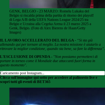
GENK, BELGIO - 23 MARZO: Romelu Lukaku del
Belgio si riscalda prima della partita di ritorno dei playoff
di Lega A/B della UEFA Nations League 2024/25 tra
Belgio e Ucraina alla Cegeka Arena il 23 marzo 2025 a
Genk, Belgio. (Foto di Alex Bierens de Haan/Getty
Images)
IL LAVORO ACCELLERATO DEL BELGA
-
“Si sta già
allenando qui per tornare al meglio. La nostra missione è aiutarlo a
ritrovare la miglior condizione, quando sta bene, sa fare la differenza”.
L'ESCLUSIONE DI OPENDA -
"Non possiamo permetterci di
portare in torneo come il Mondiale due attaccanti fuori forma in
questo momento".
Caricamento post Instagram...
Clicca sull'immagine qui sotto per accedere al palinsesto live e
scopri tutti gli eventi di BET365