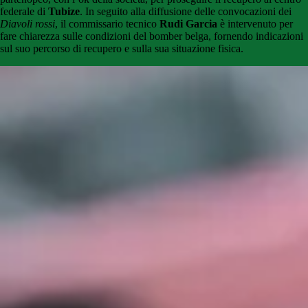
federale di
Tubize
. In seguito alla diffusione delle convocazioni dei
Diavoli rossi
, il commissario tecnico
Rudi Garcia
è intervenuto per
fare chiarezza sulle condizioni del bomber belga, fornendo indicazioni
sul suo percorso di recupero e sulla sua situazione fisica.