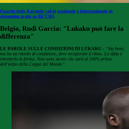
Guarda tutto il grande calcio nazionale e internazionale in
streaming gratis su BET365
Belgio, Rudi Garcia: "Lukaku può fare la
differenza"
LE PAROLE SULLE CONDIZIONI DI LUKAKU -
“Sta bene,
ma ha un ritardo di condizione, deve recuperare il ritmo. La sfida è
rimetterlo in forma. Non sono sicuro che sarà al 100% prima
dell’inizio della Coppa del Mondo”.