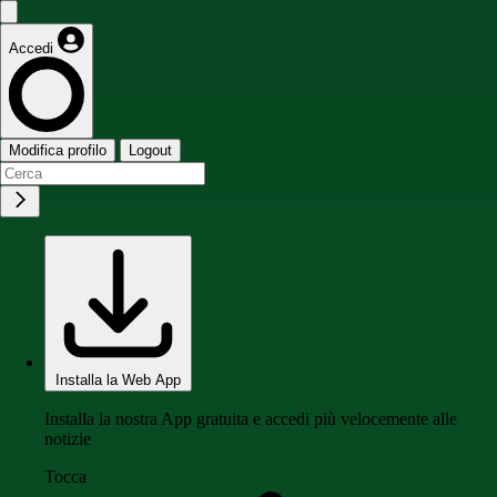
Accedi
Modifica profilo
Logout
Installa la Web App
Installa la nostra App gratuita e accedi più velocemente alle
notizie
Tocca