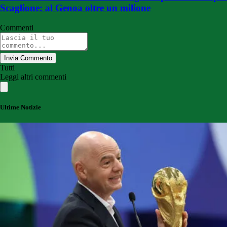
Scaglione: al Genoa oltre un milione
Commenti
Invia Commento
Tutti
Leggi altri commenti
Ultime Notizie