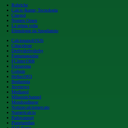
Rubriche
Calcio &amp; Tecnologia
Cinegol
Nomen Omen
La prima volta
Etimologie da Spogliatoio
Calcionapoli1926
Cittaceleste
Derbyderbyderby
Fantamagazine
FCInter1908
Forzaroma
Golssip
Hellas1903
Ilmilanista
Juvenews
Mediagol
Milanistichannel
Mondoudinese
Notiziecalciomercato
Numericalcio
Padovasport
Pianetamilan
SOS Fanta