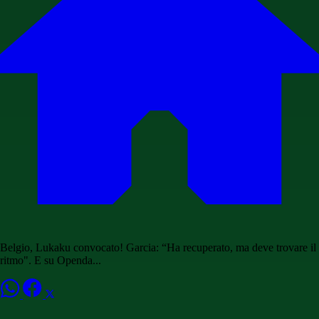
Belgio, Lukaku convocato! Garcia: “Ha recuperato, ma deve trovare il
ritmo". E su Openda...