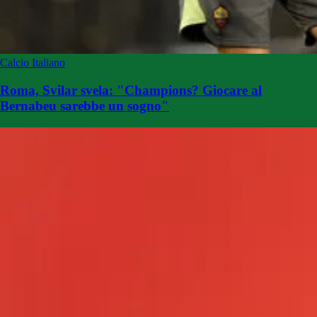
Calcio Italiano
Roma, Svilar svela: "Champions? Giocare al
Bernabeu sarebbe un sogno"