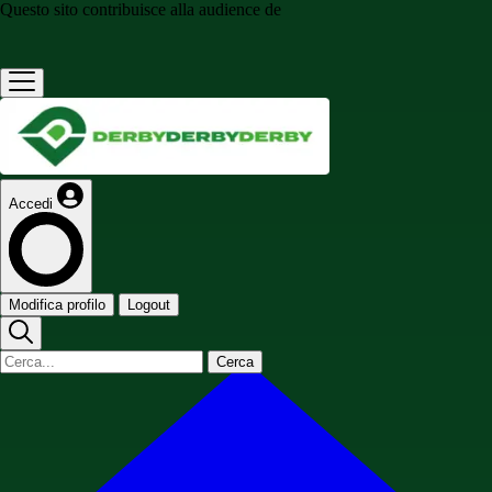
Questo sito contribuisce alla audience de
Accedi
Modifica profilo
Logout
Cerca