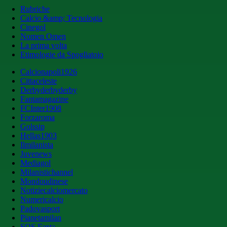
Rubriche
Calcio &amp; Tecnologia
Cinegol
Nomen Omen
La prima volta
Etimologie da Spogliatoio
Calcionapoli1926
Cittaceleste
Derbyderbyderby
Fantamagazine
FCInter1908
Forzaroma
Golssip
Hellas1903
Ilmilanista
Juvenews
Mediagol
Milanistichannel
Mondoudinese
Notiziecalciomercato
Numericalcio
Padovasport
Pianetamilan
SOS Fanta