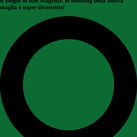
Il Belgio in stile Magritte: lo shooting della nuova
maglia è super divertente!