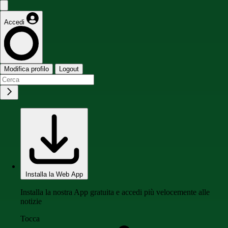
Accedi
Modifica profilo
Logout
Installa la Web App
Installa la nostra App gratuita e accedi più velocemente alle
notizie
Tocca