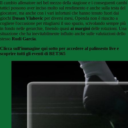
Il cambio allenatore nel bel mezzo della stagione e i conseguenti cambi
tattici possono aver inciso molto sul rendimento e anche sulla testa del
giocatore, ma anche con i vari infortuni che hanno tenuto fuori dai
giochi
Dusan Vlahovic
per diversi mesi, Openda non è riuscito a
cogliere l'occasione per ritagliarsi il suo spazio, scivolando sempre più
in fondo nelle gerarchie, finendo quasi
ai margini
delle rotazioni. Una
situazione che ha inevitabilmente influito anche sulle valutazioni dello
stesso
Rudi Garcia
.
Clicca sull’immagine qui sotto per accedere al palinsesto live e
scoprire tutti gli eventi di BET365