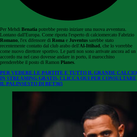
Per Mehdi
Benatia
potrebbe presto iniziare una nuova avventura.
Lontano dall'Europa. Come riporta l'esperto di calciomercato Fabrizio
Romano
, l'ex difensore di
Roma
e
Juventus
sarebbe stato
recentemente contatto dal club arabo dell'
Al-Ittihad
, che lo vorrebbe
come nuovo direttore sportivo. Le parti non sono arrivate ancora ad un
accordo ma nel caso dovesse andare in porto, il marocchino
prenderebbe il posto di Ramon
Planes
.
PER VEDERE LE PARTITE E TUTTO IL GRANDE CALCIO
IN STREAMING GRATIS, CLICCA QUI PER CONSULTARE
IL PALINSESTO DI BET365