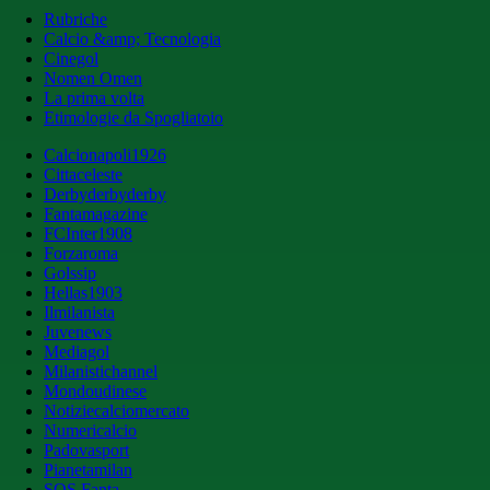
Rubriche
Calcio &amp; Tecnologia
Cinegol
Nomen Omen
La prima volta
Etimologie da Spogliatoio
Calcionapoli1926
Cittaceleste
Derbyderbyderby
Fantamagazine
FCInter1908
Forzaroma
Golssip
Hellas1903
Ilmilanista
Juvenews
Mediagol
Milanistichannel
Mondoudinese
Notiziecalciomercato
Numericalcio
Padovasport
Pianetamilan
SOS Fanta