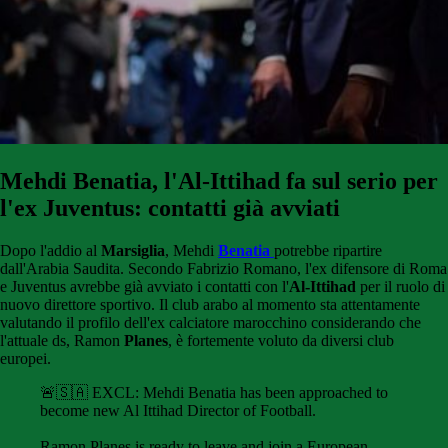
Mehdi Benatia, l'Al-Ittihad fa sul serio per
l'ex Juventus: contatti già avviati
Dopo l'addio al
Marsiglia
, Mehdi
Benatia
potrebbe ripartire
dall'Arabia Saudita. Secondo Fabrizio Romano, l'ex difensore di Roma
e Juventus avrebbe già avviato i contatti con l'
Al-Ittihad
per il ruolo di
nuovo direttore sportivo. Il club arabo al momento sta attentamente
valutando il profilo dell'ex calciatore marocchino considerando che
l'attuale ds, Ramon
Planes
, è fortemente voluto da diversi club
europei.
🚨🇸🇦 EXCL: Mehdi Benatia has been approached to
become new Al Ittihad Director of Football.
Ramon Planes is ready to leave and join a European