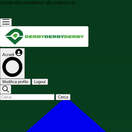
Questo sito contribuisce alla audience de
Accedi
Modifica profilo
Logout
Cerca