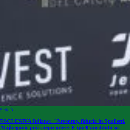
Serie A
ESCLUSIVA Iuliano: "Juventus, fiducia in Spalletti.
Alajbegovic può sorprendere. E quell'aneddoto su