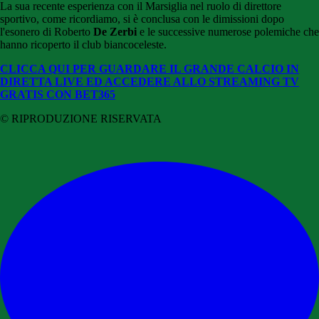
La sua recente esperienza con il Marsiglia nel ruolo di direttore
sportivo, come ricordiamo, si è conclusa con le dimissioni dopo
l'esonero di Roberto
De Zerbi
e le successive numerose polemiche che
hanno ricoperto il club biancoceleste.
CLICCA QUI PER GUARDARE IL GRANDE CALCIO IN
DIRETTA LIVE ED ACCEDERE ALLO STREAMING TV
GRATIS CON BET365
© RIPRODUZIONE RISERVATA