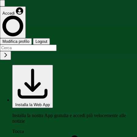
Accedi
Modifica profilo
Logout
Installa la Web App
Installa la nostra App gratuita e accedi più velocemente alle
notizie
Tocca