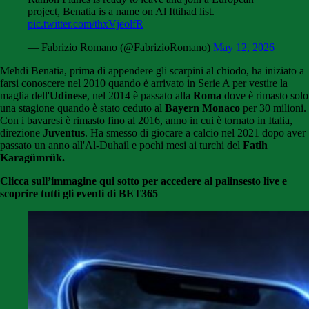
project, Benatia is a name on Al Ittihad list.
pic.twitter.com/thxVjeolfR
— Fabrizio Romano (@FabrizioRomano)
May 12, 2026
Mehdi Benatia, prima di appendere gli scarpini al chiodo, ha iniziato a
farsi conoscere nel 2010 quando è arrivato in Serie A per vestire la
maglia dell'
Udinese
, nel 2014 è passato alla
Roma
dove è rimasto solo
una stagione quando è stato ceduto al
Bayern Monaco
per 30 milioni.
Con i bavaresi è rimasto fino al 2016, anno in cui è tornato in Italia,
direzione
Juventus
. Ha smesso di giocare a calcio nel 2021 dopo aver
passato un anno all'Al-Duhail e pochi mesi ai turchi del
Fatih
Karagümrük.
Clicca sull’immagine qui sotto per accedere al palinsesto live e
scoprire tutti gli eventi di BET365