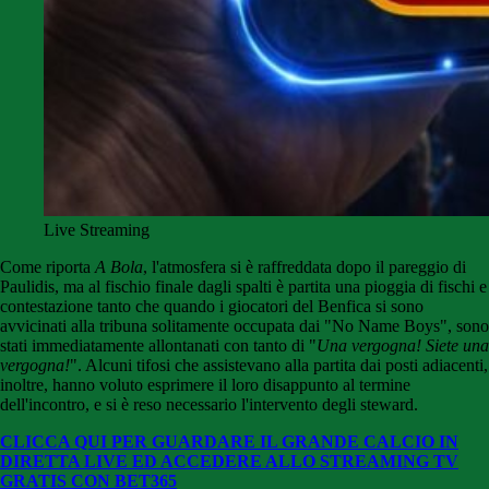
Live Streaming
Come riporta
A Bola
, l'atmosfera si è raffreddata dopo il pareggio di
Paulidis, ma al fischio finale dagli spalti è partita una pioggia di fischi e
contestazione tanto che quando i giocatori del Benfica si sono
avvicinati alla tribuna solitamente occupata dai "No Name Boys", sono
stati immediatamente allontanati con tanto di "
Una vergogna! Siete una
vergogna!
". Alcuni tifosi che assistevano alla partita dai posti adiacenti,
inoltre, hanno voluto esprimere il loro disappunto al termine
dell'incontro, e si è reso necessario l'intervento degli steward.
CLICCA QUI PER GUARDARE IL GRANDE CALCIO IN
DIRETTA LIVE ED ACCEDERE ALLO STREAMING TV
GRATIS CON BET365