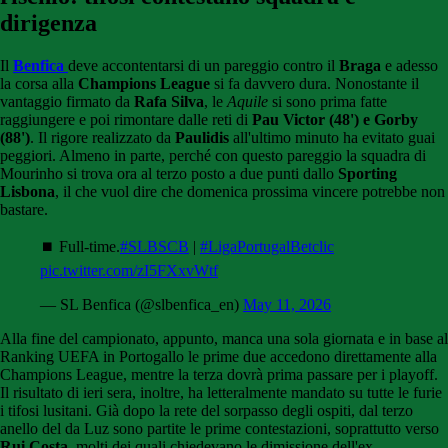
dirigenza
Il
Benfica
deve accontentarsi di un pareggio contro il
Braga
e adesso
la corsa alla
Champions League
si fa davvero dura. Nonostante il
vantaggio firmato da
Rafa Silva
, le
Aquile
si sono prima fatte
raggiungere e poi rimontare dalle reti di
Pau Victor (48') e Gorby
(88')
. Il rigore realizzato da
Paulidis
all'ultimo minuto ha evitato guai
peggiori. Almeno in parte, perché con questo pareggio la squadra di
Mourinho si trova ora al terzo posto a due punti dallo
Sporting
Lisbona
, il che vuol dire che domenica prossima vincere potrebbe non
bastare.
⏹ Full-time.
#SLBSCB
|
#LigaPortugalBetclic
pic.twitter.com/zI5FXxvWtf
— SL Benfica (@slbenfica_en)
May 11, 2026
Alla fine del campionato, appunto, manca una sola giornata e in base al
Ranking UEFA in Portogallo le prime due accedono direttamente alla
Champions League, mentre la terza dovrà prima passare per i playoff.
Il risultato di ieri sera, inoltre, ha letteralmente mandato su tutte le furie
i tifosi lusitani. Già dopo la rete del sorpasso degli ospiti, dal terzo
anello del da Luz sono partite le prime contestazioni, soprattutto verso
Rui Costa
, molti dei quali chiedevano le dimissione dell'ex