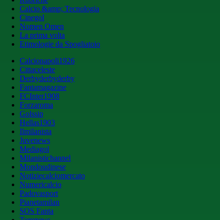
Calcio &amp; Tecnologia
Cinegol
Nomen Omen
La prima volta
Etimologie da Spogliatoio
Calcionapoli1926
Cittaceleste
Derbyderbyderby
Fantamagazine
FCInter1908
Forzaroma
Golssip
Hellas1903
Ilmilanista
Juvenews
Mediagol
Milanistichannel
Mondoudinese
Notiziecalciomercato
Numericalcio
Padovasport
Pianetamilan
SOS Fanta
Toronews