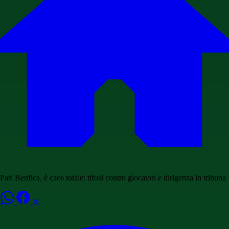
Pari Benfica, è caos totale: tifosi contro giocatori e dirigenza in tribuna