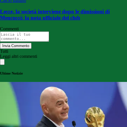
Calcio Italiano
Lecce, la società interviene dopo le dimissioni di
Mencucci: la nota ufficiale del club
Commenti
Invia Commento
Tutti
Leggi altri commenti
Ultime Notizie