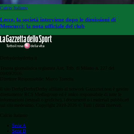
Calcio Italiano
Lecce, la società interviene dopo le dimissioni di
Mencucci: la nota ufficiale del club
Derbyderbyderby.it
Testata giornalistica registrata Aut. Trib. di Milano n. 227 del
09/09/2016.
Direttore Responsabile: Marco Torretta
Il sito DerbyDerbyDerby affiliato al network Gazzanet non è gestito
direttamente RCS Mediagroup ed è unico responsabile di tutte le
informazioni (testuali o grafiche), i documenti o i materiali pubblicati
sul sito medesimo. Copyright 2019-2026 © Tutti i diritti riservati.
Calcio Italiano
Serie A
Serie B