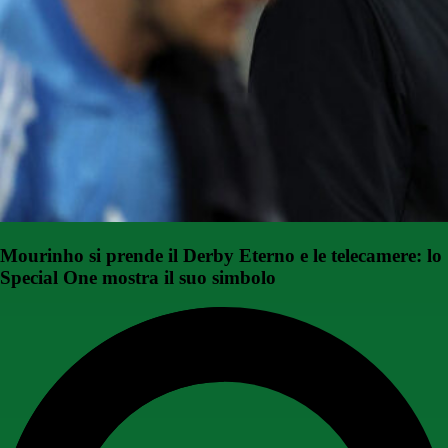
Mourinho si prende il Derby Eterno e le telecamere: lo
Special One mostra il suo simbolo