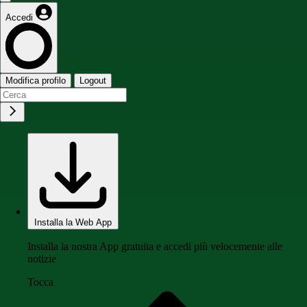
Accedi
Modifica profilo
Logout
Installa la Web App
Installa la nostra App gratuita e accedi più velocemente alle
notizie
Tocca