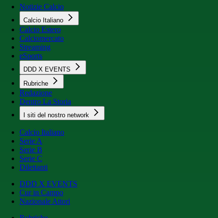
Notizie Calcio
Calcio Italiano
Calcio Estero
Calciomercato
Streaming
eSports
DDD X EVENTS
Rubriche
Redazione
Dentro La Storia
I siti del nostro network
Calcio Italiano
Serie A
Serie B
Serie C
Dilettanti
DDD X EVENTS
Cur in Campo
Nazionale Attori
Rubriche