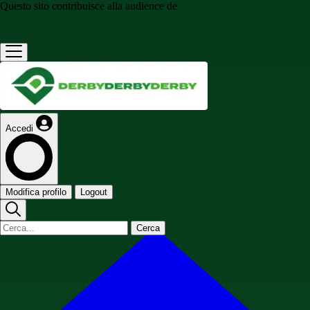
Questo sito contribuisce alla audience de
Accedi
Modifica profilo
Logout
Cerca