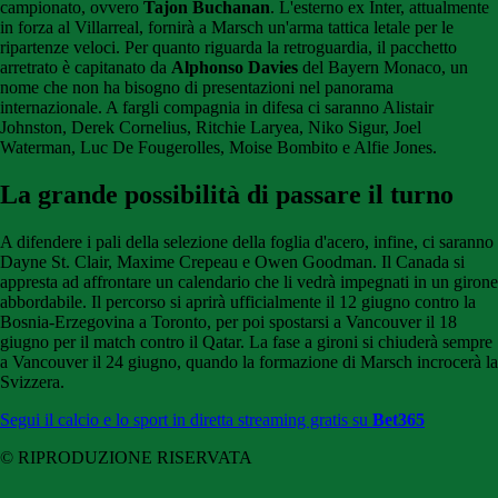
campionato, ovvero
Tajon Buchanan
. L'esterno ex Inter, attualmente
in forza al Villarreal, fornirà a Marsch un'arma tattica letale per le
ripartenze veloci. Per quanto riguarda la retroguardia, il pacchetto
arretrato è capitanato da
Alphonso Davies
del Bayern Monaco, un
nome che non ha bisogno di presentazioni nel panorama
internazionale. A fargli compagnia in difesa ci saranno Alistair
Johnston, Derek Cornelius, Ritchie Laryea, Niko Sigur, Joel
Waterman, Luc De Fougerolles, Moise Bombito e Alfie Jones.
La grande possibilità di passare il turno
A difendere i pali della selezione della foglia d'acero, infine, ci saranno
Dayne St. Clair, Maxime Crepeau e Owen Goodman. Il Canada si
appresta ad affrontare un calendario che li vedrà impegnati in un girone
abbordabile. Il percorso si aprirà ufficialmente il 12 giugno contro la
Bosnia-Erzegovina a Toronto, per poi spostarsi a Vancouver il 18
giugno per il match contro il Qatar. La fase a gironi si chiuderà sempre
a Vancouver il 24 giugno, quando la formazione di Marsch incrocerà la
Svizzera.
Segui il calcio e lo sport in diretta streaming gratis su
Bet365
© RIPRODUZIONE RISERVATA