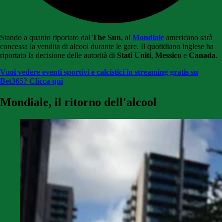
Stando a quanto riportato dal
The Sun
, al
Mondiale
americano sarà
concessa la vendita di alcool durante le gare. Il quotidiano inglese ha
riportato la decisione delle autorità di
Stati Uniti
,
Messico
e
Canada
.
Vuoi vedere eventi sportivi e calcistici in streaming gratis su
Bet365? Clicca qui
Mondiale, il ritorno dell'alcool