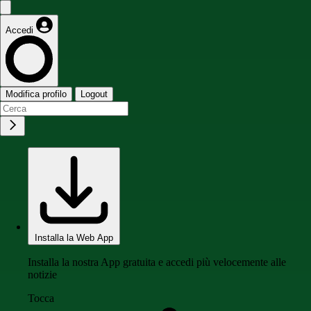
Accedi
Modifica profilo
Logout
Installa la Web App
Installa la nostra App gratuita e accedi più velocemente alle
notizie
Tocca