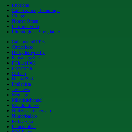
Rubriche
Calcio &amp; Tecnologia
Cinegol
Nomen Omen
La prima volta
Etimologie da Spogliatoio
Calcionapoli1926
Cittaceleste
Derbyderbyderby
Fantamagazine
FCInter1908
Forzaroma
Golssip
Hellas1903
Ilmilanista
Juvenews
Mediagol
Milanistichannel
Mondoudinese
Notiziecalciomercato
Numericalcio
Padovasport
Pianetamilan
SOS Fanta