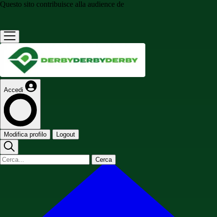
Questo sito contribuisce alla audience de
Accedi
Modifica profilo
Logout
Cerca