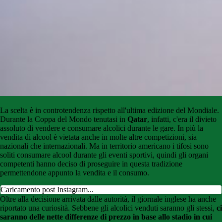
La scelta è in controtendenza rispetto all'ultima edizione del Mondiale.
Durante la Coppa del Mondo tenutasi in
Qatar
, infatti, c'era il divieto
assoluto di vendere e consumare alcolici durante le gare. In più la
vendita di alcool è vietata anche in molte altre competizioni, sia
nazionali che internazionali. Ma in territorio americano i tifosi sono
soliti consumare alcool durante gli eventi sportivi, quindi gli organi
competenti hanno deciso di proseguire in questa tradizione
permettendone appunto la vendita e il consumo.
Caricamento post Instagram...
Oltre alla decisione arrivata dalle autorità, il giornale inglese ha anche
riportato una curiosità. Sebbene gli alcolici venduti saranno gli stessi,
ci
saranno delle nette differenze di prezzo in base allo stadio in cui