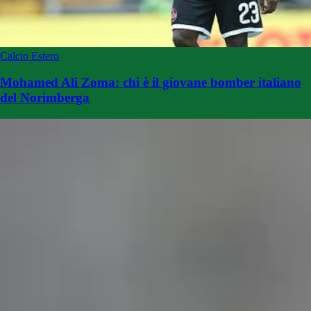
Calcio Estero
Mohamed Ali Zoma: chi è il giovane bomber italiano
del Norimberga