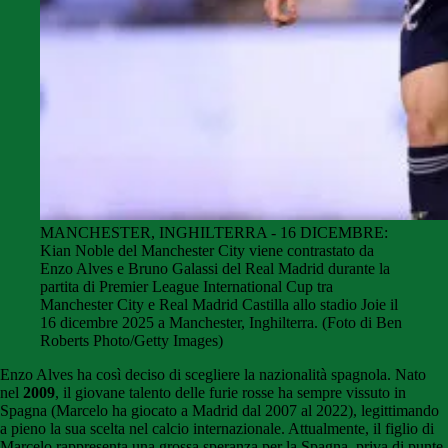
MANCHESTER, INGHILTERRA - 16 DICEMBRE:
Kian Noble del Manchester City viene contrastato da
Enzo Alves e Bruno Galassi del Real Madrid durante la
partita di Premier League International Cup tra
Manchester City e Real Madrid Castilla allo stadio Joie il
16 dicembre 2025 a Manchester, Inghilterra. (Foto di Ben
Roberts Photo/Getty Images)
Enzo Alves ha così deciso di scegliere la nazionalità spagnola. Nato
nel
2009
, il giovane talento delle furie rosse ha sempre vissuto in
Spagna (Marcelo ha giocato a Madrid dal 2007 al 2022), legittimando
a pieno la sua scelta nel calcio internazionale. Attualmente, il figlio di
Marcelo rappresenta una grossa speranza per la Spagna, priva di punte