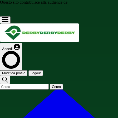
Questo sito contribuisce alla audience de
Accedi
Modifica profilo
Logout
Cerca