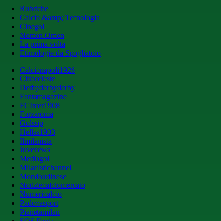
Rubriche
Calcio &amp; Tecnologia
Cinegol
Nomen Omen
La prima volta
Etimologie da Spogliatoio
Calcionapoli1926
Cittaceleste
Derbyderbyderby
Fantamagazine
FCInter1908
Forzaroma
Golssip
Hellas1903
Ilmilanista
Juvenews
Mediagol
Milanistichannel
Mondoudinese
Notiziecalciomercato
Numericalcio
Padovasport
Pianetamilan
SOS Fanta