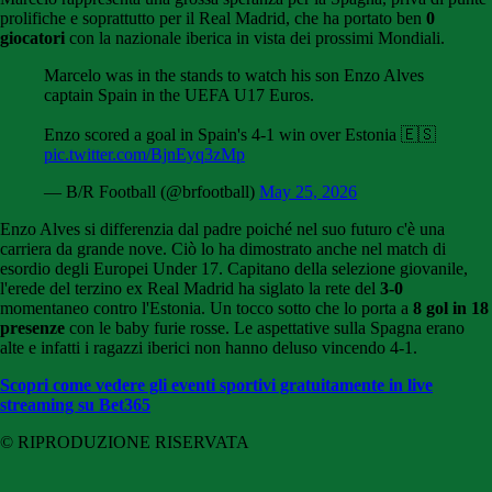
prolifiche e soprattutto per il Real Madrid, che ha portato ben
0
giocatori
con la nazionale iberica in vista dei prossimi Mondiali.
Marcelo was in the stands to watch his son Enzo Alves
captain Spain in the UEFA U17 Euros.
Enzo scored a goal in Spain's 4-1 win over Estonia 🇪🇸
pic.twitter.com/BjnEyq3zMp
— B/R Football (@brfootball)
May 25, 2026
Enzo Alves si differenzia dal padre poiché nel suo futuro c'è una
carriera da grande nove. Ciò lo ha dimostrato anche nel match di
esordio degli Europei Under 17. Capitano della selezione giovanile,
l'erede del terzino ex Real Madrid ha siglato la rete del
3-0
momentaneo contro l'Estonia. Un tocco sotto che lo porta a
8 gol in 18
presenze
con le baby furie rosse. Le aspettative sulla Spagna erano
alte e infatti i ragazzi iberici non hanno deluso vincendo 4-1.
Scopri come vedere gli eventi sportivi gratuitamente in live
streaming su Bet365
© RIPRODUZIONE RISERVATA