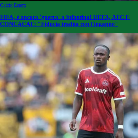
Calcio Estero
FIFA, è ancora 'guerra' a Infantino! UEFA, AFC E
CONCACAF: "Fiducia tradita con l'inganno"