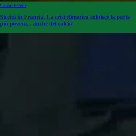
Calcio Estero
Siccità in Francia. La crisi climatica colpisce la parte
più povera... anche del calcio!