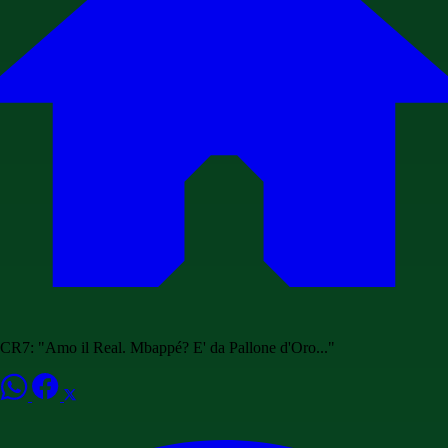
CR7: "Amo il Real. Mbappé? E' da Pallone d'Oro..."