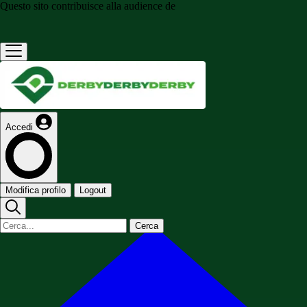
Questo sito contribuisce alla audience de
Accedi
Modifica profilo
Logout
Cerca