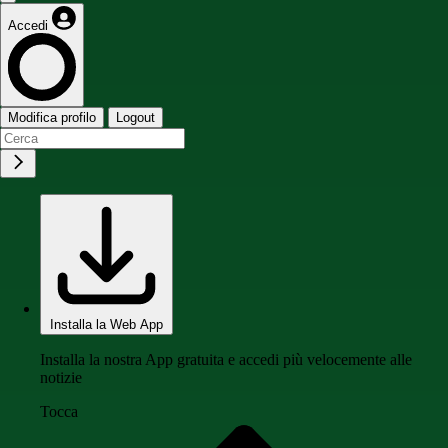
Accedi
Modifica profilo
Logout
Installa la Web App
Installa la nostra App gratuita e accedi più velocemente alle
notizie
Tocca