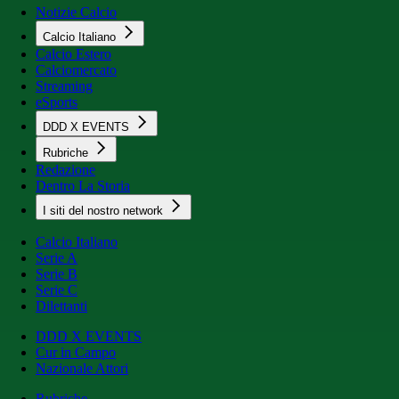
Notizie Calcio
Calcio Italiano
Calcio Estero
Calciomercato
Streaming
eSports
DDD X EVENTS
Rubriche
Redazione
Dentro La Storia
I siti del nostro network
Calcio Italiano
Serie A
Serie B
Serie C
Dilettanti
DDD X EVENTS
Cur in Campo
Nazionale Attori
Rubriche