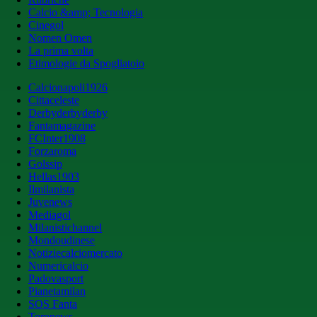
Calcio &amp; Tecnologia
Cinegol
Nomen Omen
La prima volta
Etimologie da Spogliatoio
Calcionapoli1926
Cittaceleste
Derbyderbyderby
Fantamagazine
FCInter1908
Forzaroma
Golssip
Hellas1903
Ilmilanista
Juvenews
Mediagol
Milanistichannel
Mondoudinese
Notiziecalciomercato
Numericalcio
Padovasport
Pianetamilan
SOS Fanta
Toronews