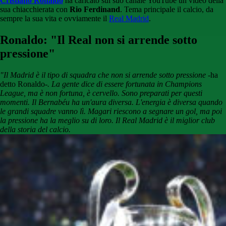
Cristiano Ronaldo
ha caricato sul suo canale YouTube un video della
sua chiacchierata con
Rio Ferdinand
. Tema principale il calcio, da
sempre la sua vita e ovviamente il
Real Madrid
.
Ronaldo: "Il Real non si arrende sotto
pressione"
"Il Madrid è il tipo di squadra che non si arrende sotto pressione
-ha
detto Ronaldo-
. La gente dice di essere fortunata in Champions
League, ma è non fortuna, è cervello. Sono preparati per questi
momenti. Il Bernabéu ha un'aura diversa. L'energia è diversa quando
le grandi squadre vanno lì. Magari riescono a segnare un gol, ma poi
la pressione ha la meglio su di loro. Il Real Madrid è il miglior club
della storia del calcio.