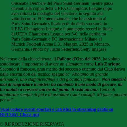
Ousmane Dembele del Paris Saint-Germain mentre passa
davanti alla coppa della UEFA Champions League dopo
aver ritirato la medaglia del vincitore, in seguito alla
vittoria contro FC Internazionale, che ha assicurato al
Paris Saint-Germain's il primo titolo della sua storia in
UEFA Champions League e il punteggio record in finale
di UEFA Champions League per 5-0, nella partita tra
Paris Saint-Germain e FC Internazionale Milano al
Munich Football Arena il 31 Maggio, 2025 in Monaco,
Germania. (Photo by Justin Setterfield/Getty Images)
Nel corso della chiacchierata, il
Pallone d'Oro del 2025
, ha voluto
sottolineare l'importanza di avere un allenatore come
Luis Enrique
.
Secondo il francese, gran merito del successo ottenuto dal Club deriva
dalle enormi doti del tecnico spagnolo:"
Abbiamo un grande
allenatore, uno staff incredibile e dei giocatori fantastici.
Non smetterò
mai di ringraziare il mister: ha cambiato il mio modo di giocare, mi
ha aiutato a crescere anche dal punto di vista umano
. Cerco di
migliorare sempre di più e di ascoltare i suoi consigli. Mi piace giocare
per lui".
Vuoi vedere eventi sportivi e calcistici in streaming gratis su
BET365? Clicca qui
© RIPRODUZIONE RISERVATA