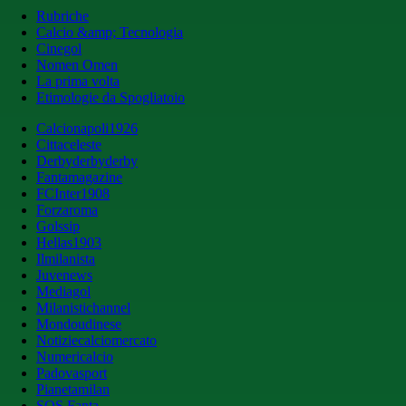
Rubriche
Calcio &amp; Tecnologia
Cinegol
Nomen Omen
La prima volta
Etimologie da Spogliatoio
Calcionapoli1926
Cittaceleste
Derbyderbyderby
Fantamagazine
FCInter1908
Forzaroma
Golssip
Hellas1903
Ilmilanista
Juvenews
Mediagol
Milanistichannel
Mondoudinese
Notiziecalciomercato
Numericalcio
Padovasport
Pianetamilan
SOS Fanta