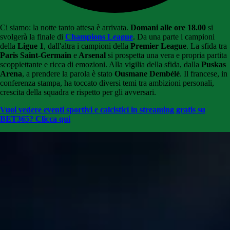
Ci siamo: la notte tanto attesa è arrivata.
Domani alle ore 18.00
si
svolgerà la finale di
Champions League
. Da una parte i campioni
della
Ligue 1
, dall'altra i campioni della
Premier League
. La sfida tra
Paris Saint-Germain
e
Arsenal
si prospetta una vera e propria partita
scoppiettante e ricca di emozioni. Alla vigilia della sfida, dalla
Puskas
Arena
, a prendere la parola è stato
Ousmane Dembélé
. Il francese, in
conferenza stampa, ha toccato diversi temi tra ambizioni personali,
crescita della squadra e rispetto per gli avversari.
Vuoi vedere eventi sportivi e calcistici in streaming gratis su
BET365? Clicca qui