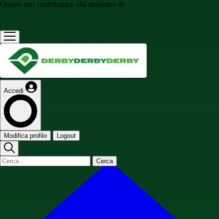
Questo sito contribuisce alla audience de
Accedi
Modifica profilo
Logout
Cerca