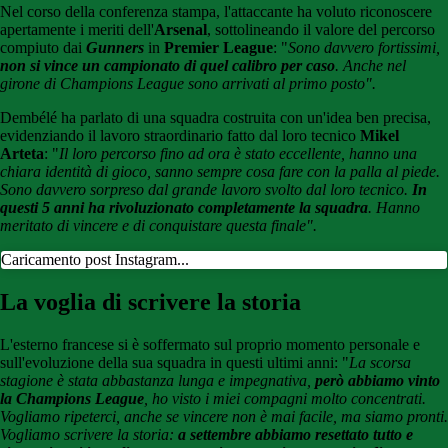
Nel corso della conferenza stampa, l'attaccante ha voluto riconoscere
apertamente i meriti dell'
Arsenal
, sottolineando il valore del percorso
compiuto dai
Gunners
in
Premier League
: "
Sono davvero fortissimi,
non si vince un campionato di quel calibro per caso
. Anche nel
girone di Champions League sono arrivati al primo posto".
Dembélé ha parlato di una squadra costruita con un'idea ben precisa,
evidenziando il lavoro straordinario fatto dal loro tecnico
Mikel
Arteta
: "
Il loro percorso fino ad ora è stato eccellente, hanno una
chiara identità di gioco, sanno sempre cosa fare con la palla al piede.
Sono davvero sorpreso dal grande lavoro svolto dal loro tecnico.
In
questi 5 anni ha rivoluzionato completamente la squadra
. Hanno
meritato di vincere e di conquistare questa finale".
Caricamento post Instagram...
La voglia di scrivere la storia
L'esterno francese si è soffermato sul proprio momento personale e
sull'evoluzione della sua squadra in questi ultimi anni: "
La scorsa
stagione è stata abbastanza lunga e impegnativa,
però abbiamo vinto
la Champions League
, ho visto i miei compagni molto concentrati.
Vogliamo ripeterci, anche se vincere non è mai facile, ma siamo pronti.
Vogliamo scrivere la storia:
a settembre abbiamo resettato tutto e