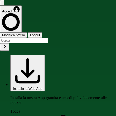
Accedi
Modifica profilo
Logout
Installa la Web App
Installa la nostra App gratuita e accedi più velocemente alle
notizie
Tocca