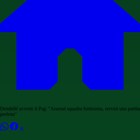
Dembélé avverte il Psg: "Arsenal squadra fortissima, servirà una partita
perfetta"