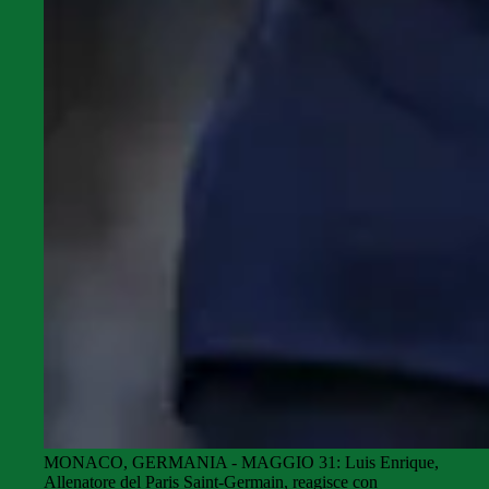
MONACO, GERMANIA - MAGGIO 31: Luis Enrique,
Allenatore del Paris Saint-Germain, reagisce con