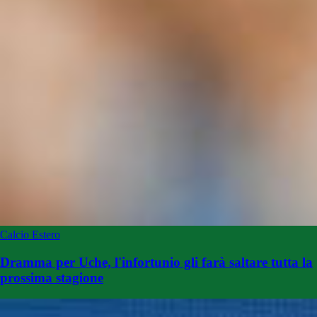
Calcio Estero
Dramma per Uche, l'infortunio gli farà saltare tutta la
prossima stagione