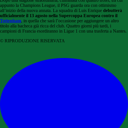
Dopo una stagione straordinaria, culminata con quattro trofei, tra cui
appunto la Champions League, il PSG guarda ora con ottimismo
all’inizio della nuova annata. La squadra di Luis Enrique
debutterà
ufficialmente il 13 agosto nella Supercoppa Europea contro il
Tottenham
, in quella che sarà l’occasione per aggiungere un altro
titolo alla bacheca già ricca del club. Quattro giorni più tardi, i
campioni di Francia esordiranno in Ligue 1 con una trasferta a Nantes.
© RIPRODUZIONE RISERVATA