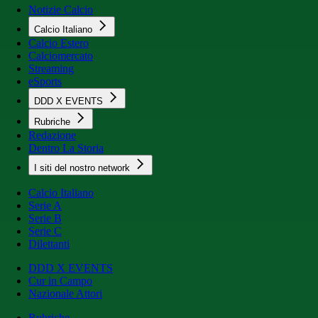
Notizie Calcio
Calcio Italiano
Calcio Estero
Calciomercato
Streaming
eSports
DDD X EVENTS
Rubriche
Redazione
Dentro La Storia
I siti del nostro network
Calcio Italiano
Serie A
Serie B
Serie C
Dilettanti
DDD X EVENTS
Cur in Campo
Nazionale Attori
Rubriche