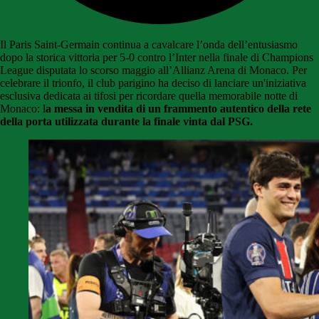
Il Paris Saint-Germain continua a cavalcare l’onda dell’entusiasmo
dopo la storica vittoria per 5-0 contro l’Inter nella finale di Champions
League disputata lo scorso maggio all’Allianz Arena di Monaco. Per
celebrare il trionfo, il club parigino ha deciso di lanciare un'iniziativa
esclusiva dedicata ai tifosi per ricordare quella memorabile notte di
Monaco: l
a messa in vendita di un frammento autentico della rete
della porta utilizzata durante la finale vinta dal PSG.