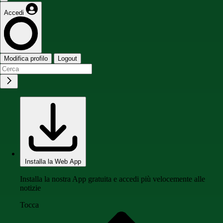
Accedi
Modifica profilo
Logout
Installa la Web App
Installa la nostra App gratuita e accedi più velocemente alle
notizie
Tocca