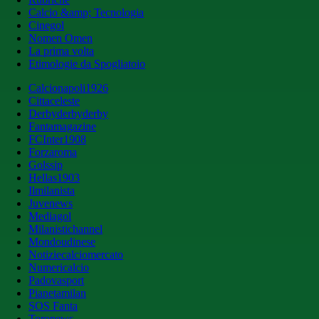
Calcio &amp; Tecnologia
Cinegol
Nomen Omen
La prima volta
Etimologie da Spogliatoio
Calcionapoli1926
Cittaceleste
Derbyderbyderby
Fantamagazine
FCInter1908
Forzaroma
Golssip
Hellas1903
Ilmilanista
Juvenews
Mediagol
Milanistichannel
Mondoudinese
Notiziecalciomercato
Numericalcio
Padovasport
Pianetamilan
SOS Fanta
Toronews