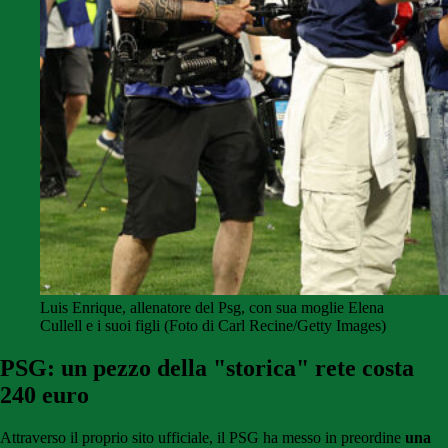
Luis Enrique, allenatore del Psg, con sua moglie Elena
Cullell e i suoi figli (Foto di Carl Recine/Getty Images)
PSG: un pezzo della "storica" rete costa
240 euro
Attraverso il proprio sito ufficiale, il PSG ha messo in preordine
una