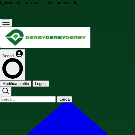
Questo sito contribuisce alla audience de
Accedi
Modifica profilo
Logout
Cerca