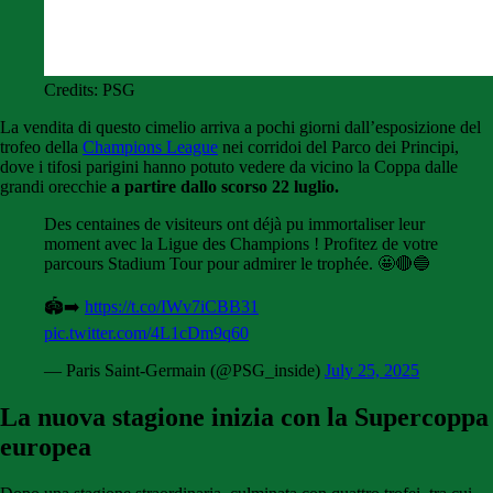
Credits: PSG
La vendita di questo cimelio arriva a pochi giorni dall’esposizione del
trofeo della
Champions League
nei corridoi del Parco dei Principi,
dove i tifosi parigini hanno potuto vedere da vicino la Coppa dalle
grandi orecchie
a partire dallo scorso 22 luglio.
Des centaines de visiteurs ont déjà pu immortaliser leur
moment avec la Ligue des Champions ! Profitez de votre
parcours Stadium Tour pour admirer le trophée. 🤩🔴🔵
🏟️➡️
https://t.co/IWv7iCBB31
pic.twitter.com/4L1cDm9q60
— Paris Saint-Germain (@PSG_inside)
July 25, 2025
La nuova stagione inizia con la Supercoppa
europea