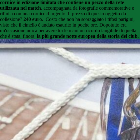
cornice in edizione limitata che contiene un pezzo della rete
utilizzata nel match
, accompagnata da fotografie commemorative e
rifinita con una cornice d’argento. Il prezzo di questo oggetto da
collezione?
240 euro
. Costo che non ha scoraggiato i tifosi parigini,
visto che il cimelio è andato esaurito in poche ore. Dopotutto era
un'occasione unica per avere tra le mani un ricordo tangibile di quella
che è stata, finora,
la più grande notte europea della storia del club.