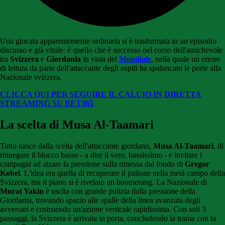
Una giocata apparentemente ordinaria si è trasformata in un episodio
discusso e già virale: è quello che è successo nel corso dell'amichevole
tra
Svizzera
e
Giordania
in vista del
Mondiale
, nella quale un errore
di lettura da parte dell'attaccante degli ospiti ha spalancato le porte alla
Nazionale svizzera.
CLICCA QUI PER SEGUIRE IL CALCIO IN DIRETTA
STREAMING SU BET365
La scelta di Musa Al-Taamari
Tutto nasce dalla scelta dell'attaccante giordano,
Musa Al-Taamari
, di
rinnegare il blocco basso - a dire il vero, bassissimo - e invitare i
compagni ad alzare la pressione sulla rimessa dal fondo di
Gregor
Kobel
. L'idea era quella di recuperare il pallone nella metà campo della
Svizzera, ma il piano si è rivelato un boomerang. La Nazionale di
Murat Yakin
è uscita con grande pulizia dalla pressione della
Giordania, trovando spazio alle spalle della linea avanzata degli
avversari e costruendo un'azione verticale rapidissima. Con soli 3
passaggi, la Svizzera è arrivata in porta, concludendo la trama con la