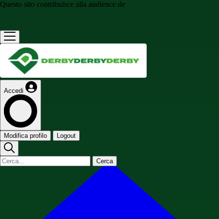
Questo sito contribuisce alla audience de
Accedi
Modifica profilo
Logout
Cerca