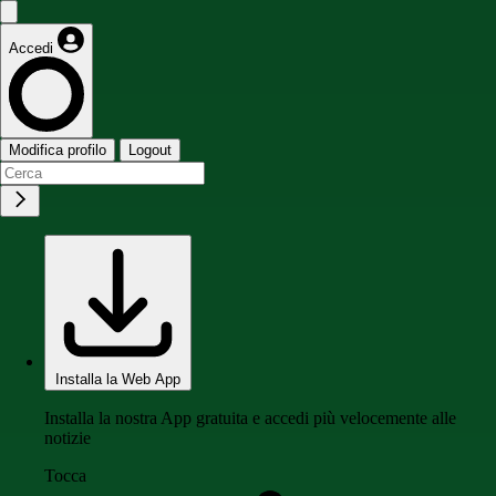
Accedi
Modifica profilo
Logout
Installa la Web App
Installa la nostra App gratuita e accedi più velocemente alle
notizie
Tocca