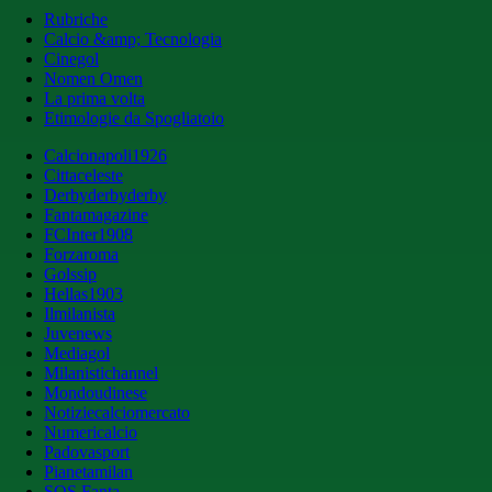
Rubriche
Calcio &amp; Tecnologia
Cinegol
Nomen Omen
La prima volta
Etimologie da Spogliatoio
Calcionapoli1926
Cittaceleste
Derbyderbyderby
Fantamagazine
FCInter1908
Forzaroma
Golssip
Hellas1903
Ilmilanista
Juvenews
Mediagol
Milanistichannel
Mondoudinese
Notiziecalciomercato
Numericalcio
Padovasport
Pianetamilan
SOS Fanta