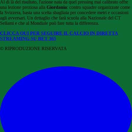
Al di là del risultato, l'azione nata da quel pressing mal calibrato offre
una lezione preziosa alla
Giordania
: contro squadre organizzate come
la Svizzera, basta una scelta sbagliata per concedere metri e occasioni
agli avversari. Un dettaglio che farà scuola alla Nazionale del CT
Sellami e che al Mondiale può fare tutta la differenza.
CLICCA QUI PER SEGUIRE IL CALCIO IN DIRETTA
STREAMING SU BET 365
© RIPRODUZIONE RISERVATA