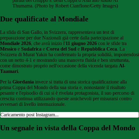
partita del Gruppo E della Coppa d'Asia allo stadio Al
Thumama. (Photo by Robert Cianflone/Getty Images)
Due qualificate al Mondiale
La sfida di San Gallo, in Svizzera, rappresentava un test di
preparazione per due Nazionali già certe dalla partecipazione al
Mondiale 2026
, che avrà inizio l'
11 giugno 2026
con le sfide tra
Messico
e
Sudafrica
e
Corea del Sud
e
Repubblica Ceca
. La
Svizzera di Murat Yakin ha confermato la propria solidità, imponendosi
con un netto 4-1 e mostrando una manovra fluida e ben strutturata,
come dimostrato proprio nell'occasione della vicenda targata
Al-
Taamari
.
Per la
Giordania
invece si tratta di una storica qualificazione alla
prima Coppa del Mondo della sua storia e, nonostante il risultato
pesante e l'episodio di cui si è rivelata protagonista, il suo percorso di
crescita continua utilizzando queste amichevoli per misurarsi contro
avversari di livello internazionale.
Caricamento post Instagram...
Un segnale in vista della Coppa del Mondo