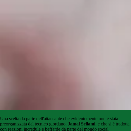
Una scelta da parte dell'attaccante che evidentemente non è stata
preorganizzata dal tecnico giordano,
Jamal
Sellami
, e che si è tradotta
con reazioni incredule e beffarde da parte del mondo social.