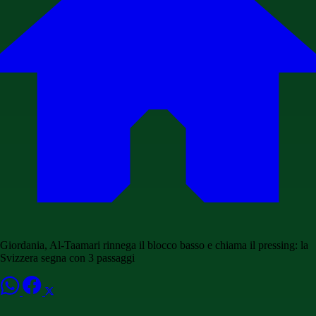
Giordania, Al-Taamari rinnega il blocco basso e chiama il pressing: la
Svizzera segna con 3 passaggi