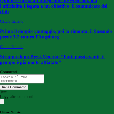
Quintero torna all'Independiente Medellin, ma
l'ufficialità è legata a un obiettivo: il comunicato del
club
Calcio Italiano
Prima il doppio vantaggio, poi la rimonta: il Sassuolo
perde 3-2 contro l'Augsburg
Calcio Italiano
Stroppa dopo Brest-Venezia: “Fatti passi avanti, il
gruppo è già molto affiatato”
Commenti
Invia Commento
Tutti
Leggi altri commenti
Ultime Notizie