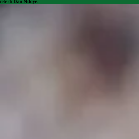
rete di
Dan Ndoye
.