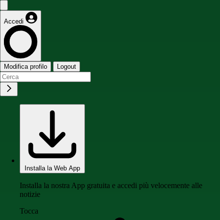
Accedi
Modifica profilo
Logout
Installa la Web App
Installa la nostra App gratuita e accedi più velocemente alle
notizie
Tocca