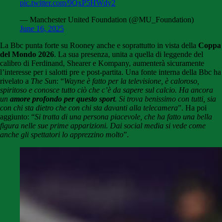
pic.twitter.com/9QxP5HWdy2
— Manchester United Foundation (@MU_Foundation)
June 16, 2025
La Bbc punta forte su Rooney anche e soprattutto in vista della
Coppa
del Mondo 2026
. La sua presenza, unita a quella di leggende del
calibro di Ferdinand, Shearer e Kompany, aumenterà sicuramente
l’interesse per i salotti pre e post-partita. Una fonte interna della Bbc ha
rivelato a
The Sun
: “
Wayne è fatto per la televisione, è caloroso,
spiritoso e conosce tutto ciò che c’è da sapere sul calcio. Ha ancora
un
amore profondo per questo sport
. Si trova benissimo con tutti, sia
con chi sta dietro che con chi sta davanti alla telecamera
”. Ha poi
aggiunto: “
Si tratta di una persona piacevole, che ha fatto una bella
figura nelle sue prime apparizioni. Dai social media si vede come
anche gli spettatori lo apprezzino molto
”.