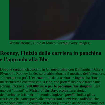
Wayne Rooney (Foto di Marco Luzzani/Getty Images)
Rooney, l'inizio della carriera in panchina
e l'approdo alla Bbc
Dopo le stagioni claudicanti in Championship con Birmingham City e
Plymouth, Rooney ha deciso di abbandonare il mestiere dell’allenatore,
almeno per un po’. L’ex attaccante della nazionale inglese ha firmato
un ricchissimo contratto con la Bbc, che porterà nelle sue tasche una
somma intorno ai
900.000 euro per le prossime due stagioni
. Sarà
uno dei “
pundit
” di
Match of the Day
, programma storico
dell’emittente britannica. Il termine inglese “
pundit
” indica gli ex
calciatori che partecipano alle trasmissioni televisive e radiofoniche
come opinionisti. Il contratto di Rooney prevede anche un’opzione per