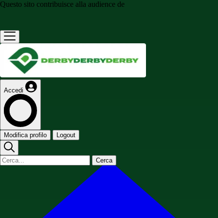
Questo sito contribuisce alla audience de
Accedi
Modifica profilo
Logout
Cerca