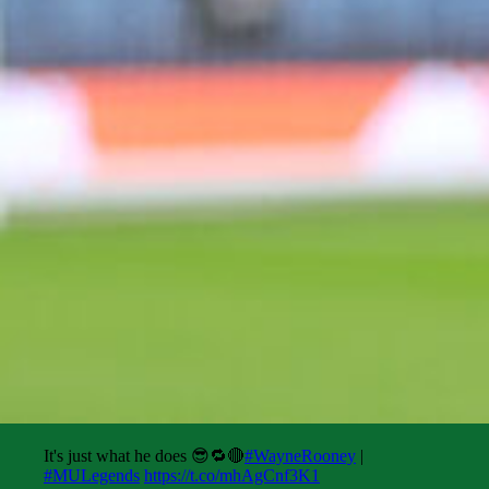
It's just what he does 😎🔁🔴
#WayneRooney
|
#MULegends
https://t.co/mhAgCnf3K1