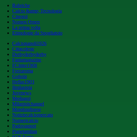
Rubriche
Calcio &amp; Tecnologia
Cinegol
Nomen Omen
La prima volta
Etimologie da Spogliatoio
Calcionapoli1926
Cittaceleste
Derbyderbyderby
Fantamagazine
FCInter1908
Forzaroma
Golssip
Hellas1903
Ilmilanista
Juvenews
Mediagol
Milanistichannel
Mondoudinese
Notiziecalciomercato
Numericalcio
Padovasport
Pianetamilan
SOS Fanta