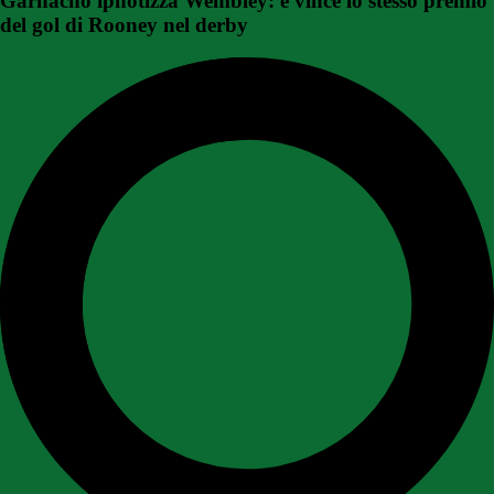
Garnacho ipnotizza Wembley: e vince lo stesso premio
del gol di Rooney nel derby