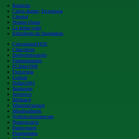
Rubriche
Calcio &amp; Tecnologia
Cinegol
Nomen Omen
La prima volta
Etimologie da Spogliatoio
Calcionapoli1926
Cittaceleste
Derbyderbyderby
Fantamagazine
FCInter1908
Forzaroma
Golssip
Hellas1903
Ilmilanista
Juvenews
Mediagol
Milanistichannel
Mondoudinese
Notiziecalciomercato
Numericalcio
Padovasport
Pianetamilan
SOS Fanta