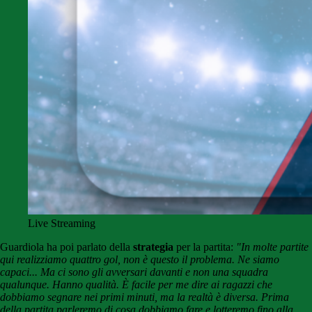
Live Streaming
Guardiola ha poi parlato della
strategia
per la partita:
"In molte partite
qui realizziamo quattro gol, non è questo il problema. Ne siamo
capaci... Ma ci sono gli avversari davanti e non una squadra
qualunque. Hanno qualità. È facile per me dire ai ragazzi che
dobbiamo segnare nei primi minuti, ma la realtà è diversa. Prima
della partita parleremo di cosa dobbiamo fare e lotteremo fino alla