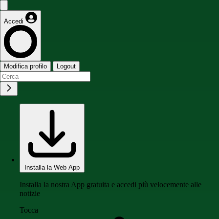
Accedi
Modifica profilo
Logout
Installa la Web App
Installa la nostra App gratuita e accedi più velocemente alle
notizie
Tocca