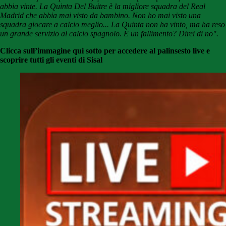
abbia vinte
. La
Quinta Del Buitre
è la migliore squadra del Real
Madrid che abbia mai visto da bambino. Non ho mai visto una
squadra giocare a calcio meglio...
La Quinta non ha vinto, ma ha reso
un grande servizio al calcio spagnolo. È un fallimento? Direi di no".
Clicca sull’immagine qui sotto per accedere al palinsesto live e
scoprire tutti gli eventi di Sisal