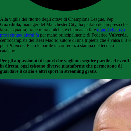
Alla vigilia del ritorno degli ottavi di Champions League, Pep
Guardiola,
manager del Manchester City, ha parlato dell'impresa che
la sua squadra, fra le mura amiche, è chiamata a fare
dopo la batosta
presi cinque giorni fa
per mano principalmente di Federico
Valverde,
centrocampista del Real Madrid autore di una tripletta che è valsa il 3-0
per i
Blancos.
Ecco le parole in conferenza stampa del tecnico
catalano.
Per gli appassionati di sport che vogliono seguire partite ed eventi
in diretta, oggi esistono diverse piattaforme che permettono di
guardare il calcio e altri sport in streaming gratis.