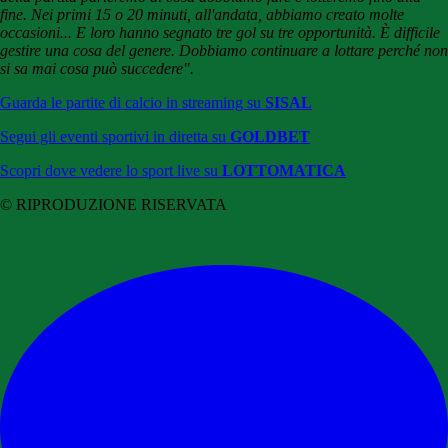
fine. Nei primi 15 o 20 minuti, all'andata, abbiamo creato molte
occasioni... E loro hanno segnato tre gol su tre opportunità. È difficile
gestire una cosa del genere. Dobbiamo continuare a lottare perché non
si sa mai cosa può succedere".
Guarda le partite di calcio in streaming su
SISAL
Segui gli eventi sportivi in diretta su
GOLDBET
Scopri dove vedere lo sport live su
LOTTOMATICA
© RIPRODUZIONE RISERVATA