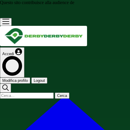
Questo sito contribuisce alla audience de
Accedi
Modifica profilo
Logout
Cerca