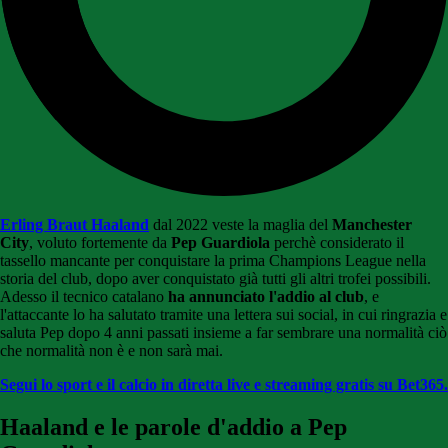
Erling Braut Haaland
dal 2022 veste la maglia del
Manchester
City
, voluto fortemente da
Pep Guardiola
perchè considerato il
tassello mancante per conquistare la prima Champions League nella
storia del club, dopo aver conquistato già tutti gli altri trofei possibili.
Adesso il tecnico catalano
ha annunciato l'addio al club
, e
l'attaccante lo ha salutato tramite una lettera sui social, in cui ringrazia e
saluta Pep dopo 4 anni passati insieme a far sembrare una normalità ciò
che normalità non è e non sarà mai.
Segui lo sport e il calcio in diretta live e streaming gratis su Bet365.
Haaland e le parole d'addio a Pep