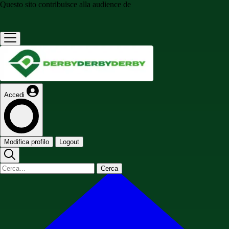
Questo sito contribuisce alla audience de
Accedi
Modifica profilo
Logout
Cerca