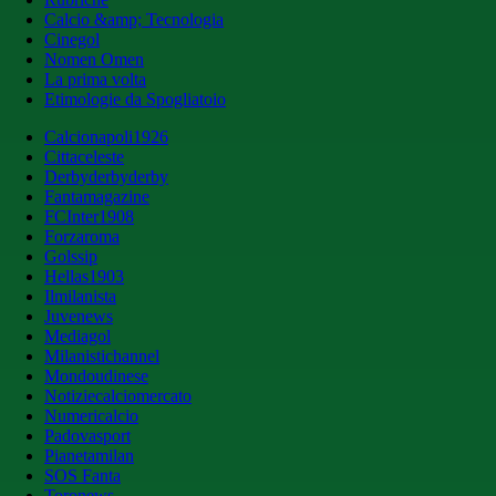
Calcio &amp; Tecnologia
Cinegol
Nomen Omen
La prima volta
Etimologie da Spogliatoio
Calcionapoli1926
Cittaceleste
Derbyderbyderby
Fantamagazine
FCInter1908
Forzaroma
Golssip
Hellas1903
Ilmilanista
Juvenews
Mediagol
Milanistichannel
Mondoudinese
Notiziecalciomercato
Numericalcio
Padovasport
Pianetamilan
SOS Fanta
Toronews