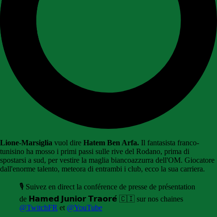
Lione-Marsiglia
vuol dire
Hatem Ben Arfa.
Il fantasista franco-
tunisino ha mosso i primi passi sulle rive del Rodano, prima di
spostarsi a sud, per vestire la maglia biancoazzurra dell'OM. Giocatore
dall'enorme talento, meteora di entrambi i club, ecco la sua carriera.
🎙️ Suivez en direct la conférence de presse de présentation
de 𝗛𝗮𝗺𝗲𝗱 𝗝𝘂𝗻𝗶𝗼𝗿 𝗧𝗿𝗮𝗼𝗿𝗲́ 🇨🇮 sur nos chaines
@TwitchFR
et
@YouTube