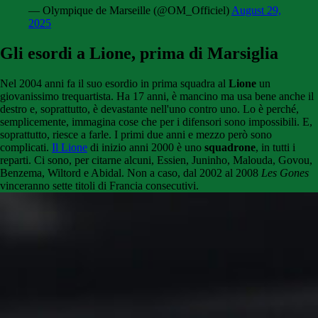
— Olympique de Marseille (@OM_Officiel)
August 29,
2025
Gli esordi a Lione, prima di Marsiglia
Nel 2004 anni fa il suo esordio in prima squadra al
Lione
un
giovanissimo trequartista. Ha 17 anni, è mancino ma usa bene anche il
destro e, soprattutto, è devastante nell'uno contro uno. Lo è perché,
semplicemente, immagina cose che per i difensori sono impossibili. E,
soprattutto, riesce a farle. I primi due anni e mezzo però sono
complicati.
Il Lione
di inizio anni 2000 è uno
squadrone
, in tutti i
reparti. Ci sono, per citarne alcuni, Essien, Juninho, Malouda, Govou,
Benzema, Wiltord e Abidal. Non a caso, dal 2002 al 2008
Les Gones
vinceranno sette titoli di Francia consecutivi.