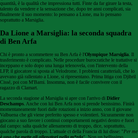
quantità, è la qualità che impressiona tutti. Finte da far girare la testa,
talento da vendere e la sensazione che, dopo tre anni complicati, sia
finalmente il suo momento: lo pensano a Lione, ma lo pensano
soprattutto a Marsiglia.
Da Lione a Marsiglia: la seconda squadra
di Ben Arfa
Chi è pronto a scommettere su Ben Arfa è l'
Olympique Marsiglia
. Il
trasferimento è complicato. Nelle procedure burocratiche le trattative si
inceppano e solo dopo una lunga telenovela, con l'intervento della
LFP, il giocatore si sposta al Velodrome. I problemi caratteriali, che lo
avevano già rallentato a Lione, si ripresentano. Prima litiga con Djibril
Cissé, poi con M'Bami. Insomma, non è facile convivere con il
ragazzo di Clamart.
La seconda stagione al Marsiglia si apre con l'arrivo di
Didier
Deschamps
. Anche con lui Ben Arfa non si prende benissimo. Finirà
momentaneamente fuori dalle rotazioni a inizio anno, con il giovane
Valbuena che gli viene preferito spesso e volentieri. Sicuramente non
giocano a suo favore i continui comportamenti negativi dentro e fuori
dal campo: salta qualche allenamento di troppo, dice, soprattutto,
qualche parola di troppo. L'attuale ct della Francia di lui disse: "
Per me
è uno che mette gli allenatori nella m*rda
". Non un bellissimo