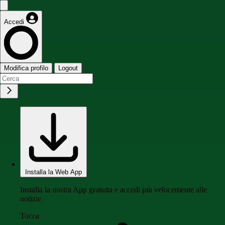
Accedi
Modifica profilo
Logout
Installa la Web App
Installa la nostra App gratuita e accedi più velocemente alle
notizie
Tocca