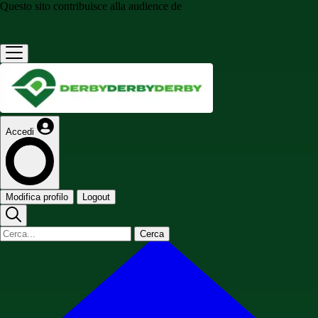
Questo sito contribuisce alla audience de
Accedi
Modifica profilo
Logout
Cerca