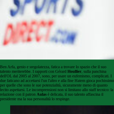
Ben Arfa, genio e sregolatezza, fatica a trovare lo spazio che il suo
talento meriterebbe. I rapporti con Gérard
Houllier
, sulla panchina
dell'OL dal 2005 al 2007, sono, per usare un eufemismo, complicati. I
due faticano ad accettarsi l'un l'altro e alla fine Hatem gioca pochissimo
per quelle che sono le sue potenzialità, sicuramente meno di quanto
lecito aspettarsi. Le incomprensioni non si limitano allo staff tecnico: la
relazione con il patron
Aulas
è delicata, il suo talento affascina il
presidente ma la sua personalità lo respinge.