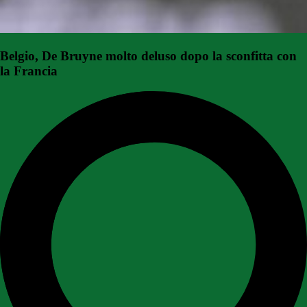
Belgio, De Bruyne molto deluso dopo la sconfitta con
la Francia