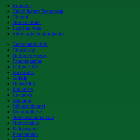
Rubriche
Calcio &amp; Tecnologia
Cinegol
Nomen Omen
La prima volta
Etimologie da Spogliatoio
Calcionapoli1926
Cittaceleste
Derbyderbyderby
Fantamagazine
FCInter1908
Forzaroma
Golssip
Hellas1903
Ilmilanista
Juvenews
Mediagol
Milanistichannel
Mondoudinese
Notiziecalciomercato
Numericalcio
Padovasport
Pianetamilan
SOS Fanta