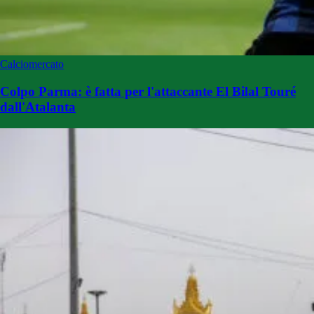
Calciomercato
Colpo Parma: è fatta per l'attaccante El Bilal Touré
dall'Atalanta