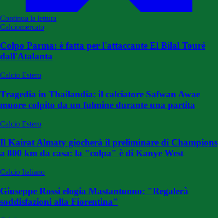
Continua la lettura
Calciomercato
Colpo Parma: è fatta per l'attaccante El Bilal Touré
dall'Atalanta
Calcio Estero
Tragedia in Thailandia: il calciatore Safwan Awae
muore colpito da un fulmine durante una partita
Calcio Estero
Il Kairat Almaty giocherà il preliminare di Champions
a 800 km da casa: la "colpa" è di Kanye West
Calcio Italiano
Giuseppe Rossi elogia Mastantuono: "Regalerà
soddisfazioni alla Fiorentina"