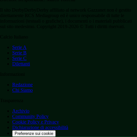
Il sito DerbyDerbyDerby affiliato al network Gazzanet non è gestito
direttamente RCS Mediagroup ed è unico responsabile di tutte le
informazioni (testuali o grafiche), i documenti o i materiali pubblicati
sul sito medesimo. Copyright 2019-2026 © Tutti i diritti riservati.
Calcio Italiano
Serie A
Serie B
Serie C
Dilettanti
Informazioni
Redazione
Chi Siamo
Trasparenza
Archivio
Community Policy
Cookie Policy e Privacy
Dichiarazione di accessibilità
Preferenze sui cookie