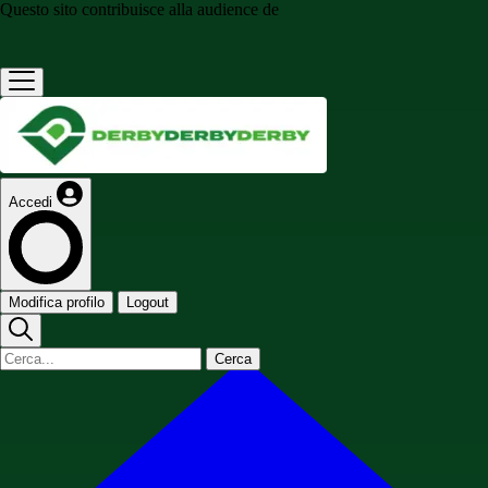
Questo sito contribuisce alla audience de
Accedi
Modifica profilo
Logout
Cerca