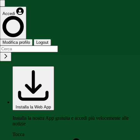
Accedi
Modifica profilo
Logout
Installa la Web App
Installa la nostra App gratuita e accedi più velocemente alle
notizie
Tocca