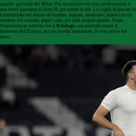
squadre giovanili del Milan. Poi un'amichevole con i professionisti e
una breve parentesi in Serie B, poi niente di più. La voglia di giocare si
è trasformata nel talento di formare, seguire, analizzare, prima con un
mentore d'eccezione, papà Carlo, poi sulle proprie gambe. Dopo
l'esperienza in solitaria con il
Botafogo,
ora potrebbe essere il
momento dell'Europa, per un esordio importante, la vera prova del
nove.