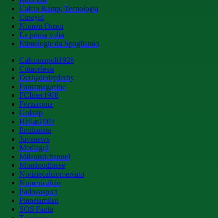
Calcio &amp; Tecnologia
Cinegol
Nomen Omen
La prima volta
Etimologie da Spogliatoio
Calcionapoli1926
Cittaceleste
Derbyderbyderby
Fantamagazine
FCInter1908
Forzaroma
Golssip
Hellas1903
Ilmilanista
Juvenews
Mediagol
Milanistichannel
Mondoudinese
Notiziecalciomercato
Numericalcio
Padovasport
Pianetamilan
SOS Fanta
Toronews