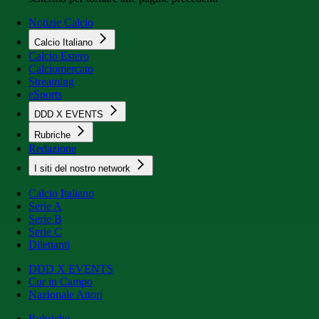
Notizie Calcio
Calcio Italiano
Calcio Estero
Calciomercato
Streaming
eSports
DDD X EVENTS
Rubriche
Redazione
I siti del nostro network
Calcio Italiano
Serie A
Serie B
Serie C
Dilettanti
DDD X EVENTS
Cur in Campo
Nazionale Attori
Rubriche