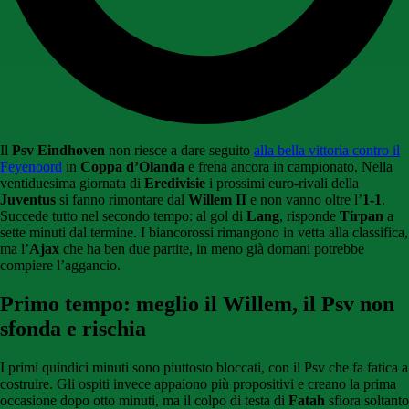
Il
Psv Eindhoven
non riesce a dare seguito
alla bella vittoria contro il
Feyenoord
in
Coppa d’Olanda
e frena ancora in campionato. Nella
ventiduesima giornata di
Eredivisie
i prossimi euro-rivali della
Juventus
si fanno rimontare dal
Willem II
e non vanno oltre l’
1-1
.
Succede tutto nel secondo tempo: al gol di
Lang
, risponde
Tirpan
a
sette minuti dal termine. I biancorossi rimangono in vetta alla classifica,
ma l’
Ajax
che ha ben due partite, in meno già domani potrebbe
compiere l’aggancio.
Primo tempo: meglio il Willem, il Psv non
sfonda e rischia
I primi quindici minuti sono piuttosto bloccati, con il Psv che fa fatica a
costruire. Gli ospiti invece appaiono più propositivi e creano la prima
occasione dopo otto minuti, ma il colpo di testa di
Fatah
sfiora soltanto