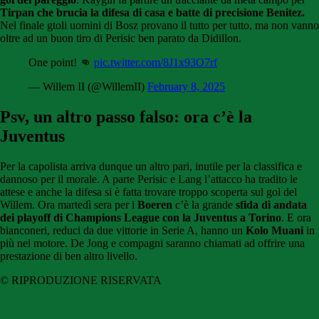
Tirpan che brucia la difesa di casa e batte di precisione Benitez.
Nel finale gtoli uomini di Bosz provano il tutto per tutto, ma non vanno
oltre ad un buon tiro di Perisic ben parato da Didillon.
One point! 👊
pic.twitter.com/8J1x93O7rf
— Willem II (@WillemII)
February 8, 2025
Psv, un altro passo falso: ora c’è la
Juventus
Per la capolista arriva dunque un altro pari, inutile per la classifica e
dannoso per il morale. A parte Perisic e Lang l’attacco ha tradito le
attese e anche la difesa si è fatta trovare troppo scoperta sul gol del
Willem. Ora martedì sera per i
Boeren
c’è la grande
sfida di andata
dei playoff di Champions League con la Juventus a Torino
. E ora
bianconeri, reduci da due vittorie in Serie A, hanno un
Kolo Muani
in
più nel motore. De Jong e compagni saranno chiamati ad offrire una
prestazione di ben altro livello.
© RIPRODUZIONE RISERVATA