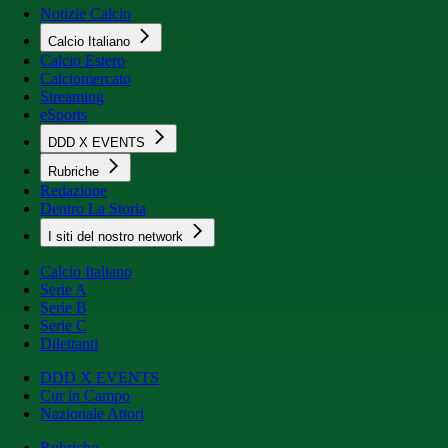
Notizie Calcio
Calcio Italiano
Calcio Estero
Calciomercato
Streaming
eSports
DDD X EVENTS
Rubriche
Redazione
Dentro La Storia
I siti del nostro network
Calcio Italiano
Serie A
Serie B
Serie C
Dilettanti
DDD X EVENTS
Cur in Campo
Nazionale Attori
Rubriche