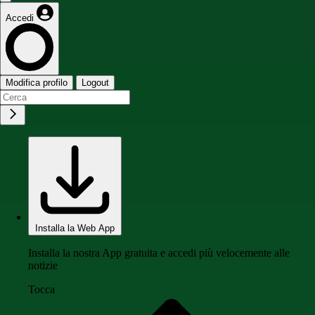
Accedi
Modifica profilo
Logout
Installa la Web App
Installa la nostra App gratuita e accedi più velocemente alle
notizie
Tocca