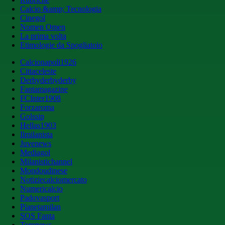
Calcio &amp; Tecnologia
Cinegol
Nomen Omen
La prima volta
Etimologie da Spogliatoio
Calcionapoli1926
Cittaceleste
Derbyderbyderby
Fantamagazine
FCInter1908
Forzaroma
Golssip
Hellas1903
Ilmilanista
Juvenews
Mediagol
Milanistichannel
Mondoudinese
Notiziecalciomercato
Numericalcio
Padovasport
Pianetamilan
SOS Fanta
Toronews