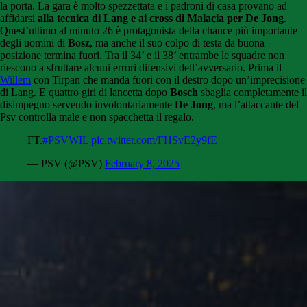
la porta. La gara è molto spezzettata e i padroni di casa provano ad
affidarsi
alla tecnica di Lang e ai cross di Malacia per De Jong
.
Quest’ultimo al minuto 26 è protagonista della chance più importante
degli uomini di
Bosz
, ma anche il suo colpo di testa da buona
posizione termina fuori. Tra il 34’ e il 38’ entrambe le squadre non
riescono a sfruttare alcuni errori difensivi dell’avversario. Prima il
Willem
con Tirpan che manda fuori con il destro dopo un’imprecisione
di Lang. E quattro giri di lancetta dopo
Bosch
sbaglia completamente il
disimpegno servendo involontariamente
De Jong
, ma l’attaccante del
Psv controlla male e non spacchetta il regalo.
FT.
#PSVWIL
pic.twitter.com/FHSvE2y9fE
— PSV (@PSV)
February 8, 2025