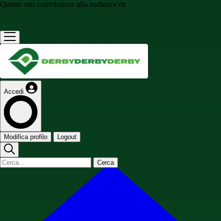
Questo sito contribuisce alla audience de
Accedi
Modifica profilo
Logout
Cerca