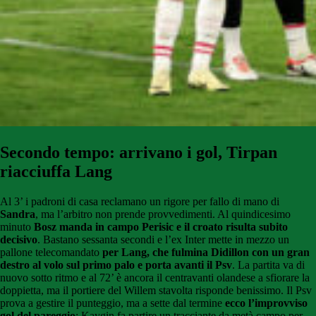
Secondo tempo: arrivano i gol, Tirpan
riacciuffa Lang
Al 3’ i padroni di casa reclamano un rigore per fallo di mano di
Sandra
, ma l’arbitro non prende provvedimenti. Al quindicesimo
minuto
Bosz manda in campo Perisic e il croato risulta subito
decisivo
. Bastano sessanta secondi e l’ex Inter mette in mezzo un
pallone telecomandato
per Lang, che fulmina Didillon con un gran
destro al volo sul primo palo e porta avanti il Psv
. La partita va di
nuovo sotto ritmo e al 72’ è ancora il centravanti olandese a sfiorare la
doppietta, ma il portiere del Willem stavolta risponde benissimo. Il Psv
prova a gestire il punteggio, ma a sette dal termine
ecco l’improvviso
gol del pareggio
: Kaygin fa partire un tracciante da metà campo per