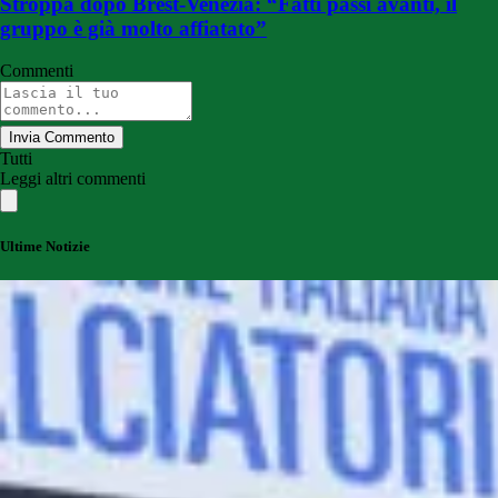
Stroppa dopo Brest-Venezia: “Fatti passi avanti, il
gruppo è già molto affiatato”
Commenti
Invia Commento
Tutti
Leggi altri commenti
Ultime Notizie