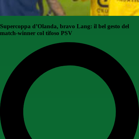
Supercoppa d’Olanda, bravo Lang: il bel gesto del
match-winner col tifoso PSV