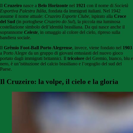
Il
Cruzeiro
nasce a
Belo Horizonte
nel
1921
con il nome di
Società
Esportiva Palestra Itália
, fondata da immigrati italiani. Nel 1942
assume il nome attuale:
Cruzeiro Esporte Clube
, ispirato alla
Croce
del Sud
(in portoghese
Cruzeiro do Sul
), la piccola ma luminosa
costellazione simbolo dell’identità brasiliana. Da qui nasce anche il
soprannome
Celeste
, in omaggio al colore del cielo, ripreso sulla
bandiera sociale.
Il
Grêmio Foot-Ball Porto Alegrense
, invece, viene fondato nel
1903
a Porto Alegre da un gruppo di giovani entusiasti del nuovo gioco
portato dagli immigrati britannici. Il
tricolore
del Gremio, bianco, blu e
nero, è un’istituzione del calcio brasiliano e l’orgoglio del sud del
Paese.
Il Cruzeiro: la volpe, il cielo e la gloria