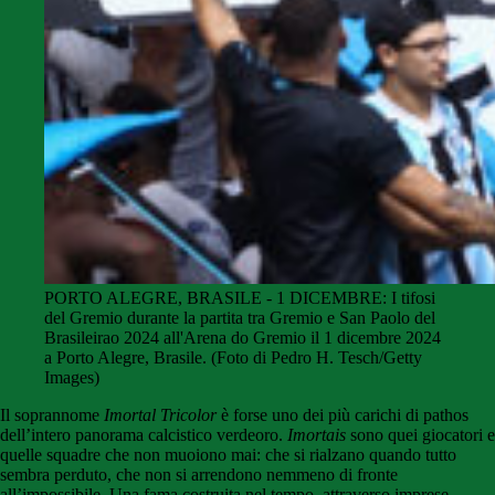
PORTO ALEGRE, BRASILE - 1 DICEMBRE: I tifosi
del Gremio durante la partita tra Gremio e San Paolo del
Brasileirao 2024 all'Arena do Gremio il 1 dicembre 2024
a Porto Alegre, Brasile. (Foto di Pedro H. Tesch/Getty
Images)
Il soprannome
Imortal Tricolor
è forse uno dei più carichi di pathos
dell’intero panorama calcistico verdeoro.
Imortais
sono quei giocatori e
quelle squadre che non muoiono mai: che si rialzano quando tutto
sembra perduto, che non si arrendono nemmeno di fronte
all’impossibile. Una fama costruita nel tempo, attraverso imprese