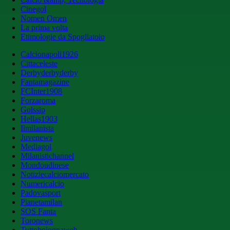
Cinegol
Nomen Omen
La prima volta
Etimologie da Spogliatoio
Calcionapoli1926
Cittaceleste
Derbyderbyderby
Fantamagazine
FCInter1908
Forzaroma
Golssip
Hellas1903
Ilmilanista
Juvenews
Mediagol
Milanistichannel
Mondoudinese
Notiziecalciomercato
Numericalcio
Padovasport
Pianetamilan
SOS Fanta
Toronews
Tuttobolognaweb