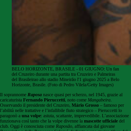
BELO HORIZONTE, BRASILE - 01 GIUGNO: Un fan
del Cruzeiro durante una partita tra Cruzeiro e Palmeiras
del Brasileirao allo stadio Mineirão l'1 giugno 2025 a Belo
Horizonte, Brasile. (Foto di Pedro Vilela/Getty Images)
Il soprannome
Raposa
nasce quasi per scherzo, nel 1945, grazie al
caricaturista
Fernando Pieruccetti
, noto come
Mangabeira
.
Osservando il presidente del Cruzeiro,
Mário Grosso
– famoso per
l’abilità nelle trattative e l’infallibile fiuto strategico – Pieruccetti lo
paragonò a
una volpe
: astuta, scattante, imprevedibile. L’associazione
funzionava così tanto che la volpe divenne la
mascotte ufficiale
del
club. Oggi è conosciuta come
Raposão
, affiancata dal giovane