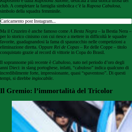
Raposinho
e dalla
Raposona Salomé
, dedicata a una storica tifosa del
club. A completare la famiglia simbolica c’è la
Raposa Cabulosa
,
simbolo della squadra femminile.
Caricamento post Instagram...
Ma il Cruzeiro è anche famoso come
A Besta Negra
– la Bestia Nera –
per lo storico cinismo con cui riesce a mettere in difficoltà le squadre
favorite, guadagnandosi la fama di spauracchio nelle competizioni a
eliminazione diretta. Oppure
Rei de Copas
– Re delle Coppe – titolo
conquistato grazie al record di vittorie in Copa do Brasil.
Il soprannome più recente è
Cabuloso
, nato nel periodo d’oro degli
anni Dieci: in slang portoghese, infatti, “cabuloso” indica qualcuno di
incredibilmente forte, impressionante, quasi “spaventoso”. Di questi
tempi, si direbbe
ingiocabile
.
Il Gremio: l’immortalità del Tricolor