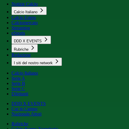
Notizie Calcio
Calcio Italiano
Calcio Estero
Calciomercato
Streaming
eSports
DDD X EVENTS
Rubriche
Redazione
I siti del nostro network
Calcio Italiano
Serie A
Serie B
Serie C
Dilettanti
DDD X EVENTS
Cur in Campo
Nazionale Attori
Rubriche
Calcio &amp; Tecnologia