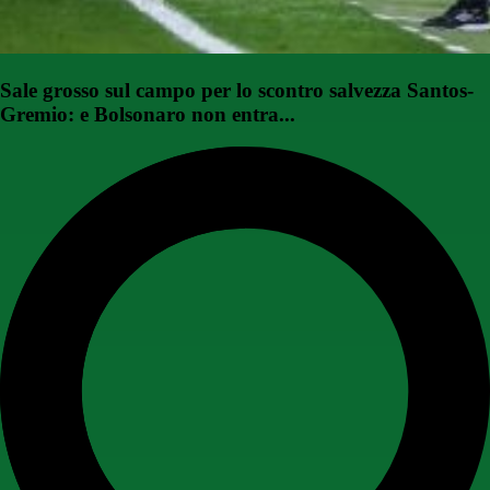
Sale grosso sul campo per lo scontro salvezza Santos-
Gremio: e Bolsonaro non entra...