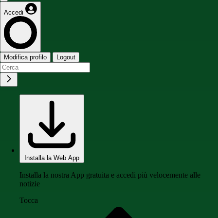
Accedi
Modifica profilo
Logout
Installa la Web App
Installa la nostra App gratuita e accedi più velocemente alle
notizie
Tocca