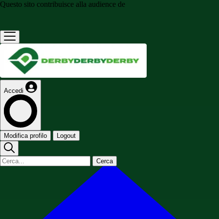
Questo sito contribuisce alla audience de
Accedi
Modifica profilo
Logout
Cerca