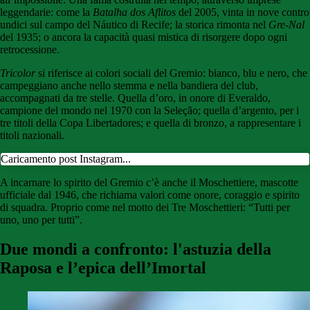
leggendarie: come la
Batalha dos Aflitos
del 2005, vinta in nove contro
undici sul campo del Náutico di Recife; la storica rimonta nel
Gre-Nal
del 1935; o ancora la capacità quasi mistica di risorgere dopo ogni
retrocessione.
Tricolor
si riferisce ai colori sociali del Gremio: bianco, blu e nero, che
campeggiano anche nello stemma e nella bandiera del club,
accompagnati da tre stelle. Quella d’oro, in onore di Everaldo,
campione del mondo nel 1970 con la Seleção; quella d’argento, per i
tre titoli della Copa Libertadores; e quella di bronzo, a rappresentare i
titoli nazionali.
Caricamento post Instagram...
A incarnare lo spirito del Gremio c’è anche il Moschettiere, mascotte
ufficiale dal 1946, che richiama valori come onore, coraggio e spirito
di squadra. Proprio come nel motto dei Tre Moschettieri: “Tutti per
uno, uno per tutti”.
Due mondi a confronto: l'astuzia della
Raposa e l’epica dell’Imortal