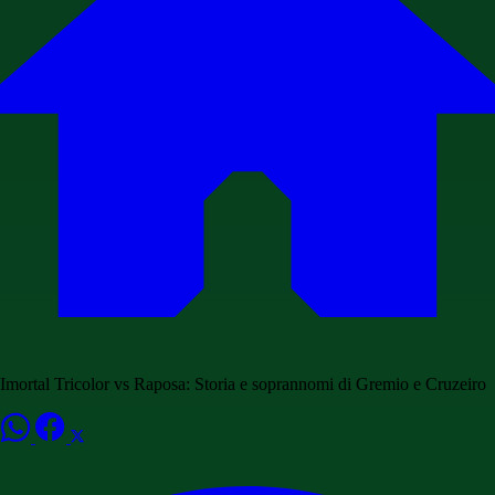
Imortal Tricolor vs Raposa: Storia e soprannomi di Gremio e Cruzeiro