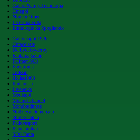
Calcio &amp; Tecnologia
Cinegol
Nomen Omen
La prima volta
Etimologie da Spogliatoio
Calcionapoli1926
Cittaceleste
Derbyderbyderby
Fantamagazine
FCInter1908
Forzaroma
Golssip
Hellas1903
Ilmilanista
Juvenews
Mediagol
Milanistichannel
Mondoudinese
Notiziecalciomercato
Numericalcio
Padovasport
Pianetamilan
SOS Fanta
Toronews