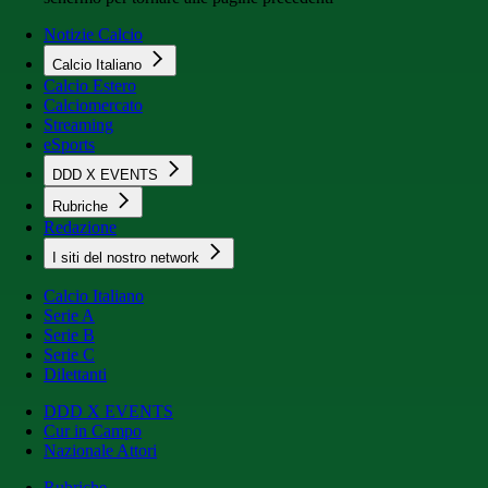
Notizie Calcio
Calcio Italiano
Calcio Estero
Calciomercato
Streaming
eSports
DDD X EVENTS
Rubriche
Redazione
I siti del nostro network
Calcio Italiano
Serie A
Serie B
Serie C
Dilettanti
DDD X EVENTS
Cur in Campo
Nazionale Attori
Rubriche