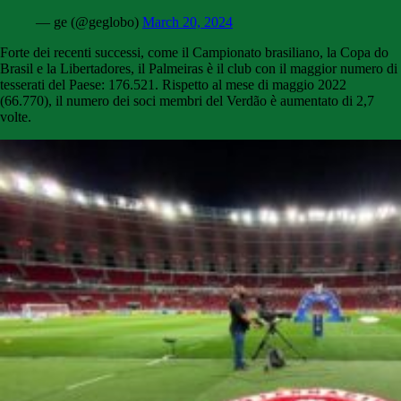
— ge (@geglobo)
March 20, 2024
Forte dei recenti successi, come il Campionato brasiliano, la Copa do
Brasil e la Libertadores, il Palmeiras è il club con il maggior numero di
tesserati del Paese: 176.521. Rispetto al mese di maggio 2022
(66.770), il numero dei soci membri del Verdão è aumentato di 2,7
volte.