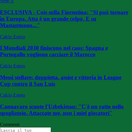
Serie A
ESCLUSIVA - Cois sulla Fiorentina: "Si può tornare
in Europa. Atta è un grande colpo. E su
Mastantuono..."
Calcio Estero
I Mondiali 2030 finiscono nel caos: Spagna e
Portogallo vogliono cacciare il Marocco
Calcio Estero
Messi stellare: doppietta, assist e vittoria in League
Cup contro il San Luis
Calcio Estero
Cannavaro scuote l'Uzbekistan: "C'è un ratto nello
spogliatoio. Attaccate me, non i miei giocatori"
Commenti