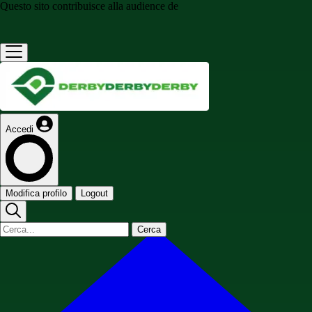
Questo sito contribuisce alla audience de
Accedi
Modifica profilo
Logout
Cerca