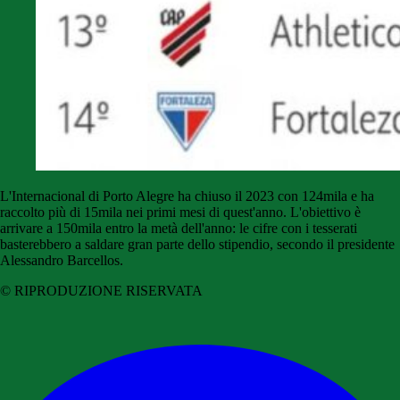
L'Internacional di Porto Alegre ha chiuso il 2023 con 124mila e ha
raccolto più di 15mila nei primi mesi di quest'anno. L'obiettivo è
arrivare a 150mila entro la metà dell'anno: le cifre con i tesserati
basterebbero a saldare gran parte dello stipendio, secondo il presidente
Alessandro Barcellos.
© RIPRODUZIONE RISERVATA