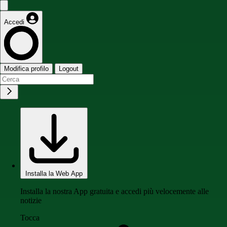
Accedi
Modifica profilo
Logout
Installa la Web App
Installa la nostra App gratuita e accedi più velocemente alle
notizie
Tocca