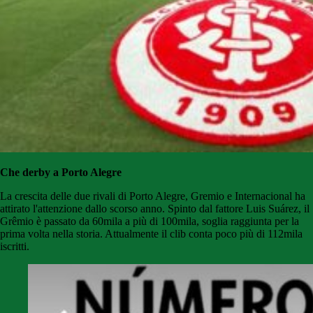
Che derby a Porto Alegre
La crescita delle due rivali di Porto Alegre, Gremio e Internacional ha
attirato l'attenzione dallo scorso anno. Spinto dal fattore Luis Suárez, il
Grêmio è passato da 60mila a più di 100mila, soglia raggiunta per la
prima volta nella storia. Attualmente il clib conta poco più di 112mila
iscritti.