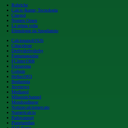
Rubriche
Calcio &amp; Tecnologia
Cinegol
Nomen Omen
La prima volta
Etimologie da Spogliatoio
Calcionapoli1926
Cittaceleste
Derbyderbyderby
Fantamagazine
FCInter1908
Forzaroma
Golssip
Hellas1903
Ilmilanista
Juvenews
Mediagol
Milanistichannel
Mondoudinese
Notiziecalciomercato
Numericalcio
Padovasport
Pianetamilan
SOS Fanta