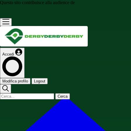
Questo sito contribuisce alla audience de
Accedi
Modifica profilo
Logout
Cerca