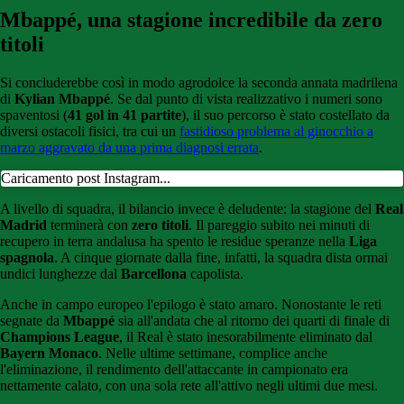
Mbappé, una stagione incredibile da zero
titoli
Si concluderebbe così in modo agrodolce la seconda annata madrilena
di
Kylian Mbappé
. Se dal punto di vista realizzativo i numeri sono
spaventosi (
41 gol in 41 partite
), il suo percorso è stato costellato da
diversi ostacoli fisici, tra cui un
fastidioso problema al ginocchio a
marzo aggravato da una prima diagnosi errata
.
Caricamento post Instagram...
A livello di squadra, il bilancio invece è deludente: la stagione del
Real
Madrid
terminerà con
zero titoli
. Il pareggio subito nei minuti di
recupero in terra andalusa ha spento le residue speranze nella
Liga
spagnola
. A cinque giornate dalla fine, infatti, la squadra dista ormai
undici lunghezze dal
Barcellona
capolista.
Anche in campo europeo l'epilogo è stato amaro. Nonostante le reti
segnate da
Mbappé
sia all'andata che al ritorno dei quarti di finale di
Champions League
, il Real è stato inesorabilmente eliminato dal
Bayern Monaco
. Nelle ultime settimane, complice anche
l'eliminazione, il rendimento dell'attaccante in campionato era
nettamente calato, con una sola rete all'attivo negli ultimi due mesi.