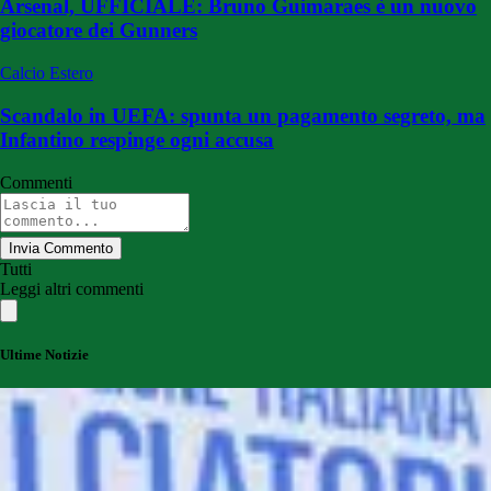
Arsenal, UFFICIALE: Bruno Guimaraes è un nuovo
giocatore dei Gunners
Calcio Estero
Scandalo in UEFA: spunta un pagamento segreto, ma
Infantino respinge ogni accusa
Commenti
Invia Commento
Tutti
Leggi altri commenti
Ultime Notizie