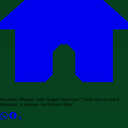
Infortunio Mbappé, dalla Spagna rilanciano: "Vuole riposare per il
Mondiale, la stagione con il Real è finita"