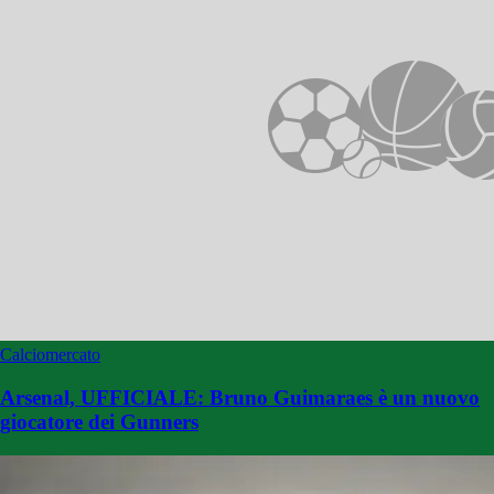
Calciomercato
Arsenal, UFFICIALE: Bruno Guimaraes è un nuovo
giocatore dei Gunners