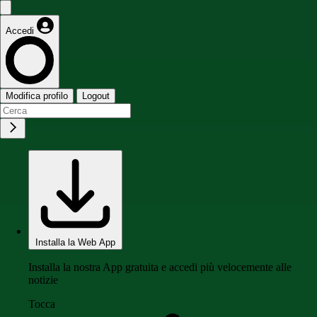
Accedi
Modifica profilo
Logout
Installa la Web App
Installa la nostra App gratuita e accedi più velocemente alle
notizie
Tocca