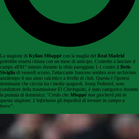
La stagione di
Kylian Mbappé
con la maglia del
Real Madrid
potrebbe essersi chiusa con un mese di anticipo. Costretto a lasciare il
campo all'81° minuto durante la sfida pareggiata 1-1 contro il
Betis
Siviglia
di venerdì scorso, l'attaccante francese sembra aver archiviato
anzitempo il suo anno calcistico a livello di club. Questa è l'ipotesi
dominante che circola tra i media spagnoli. Josep Pedrerol, noto
conduttore della trasmissione
El Chiringuito
, è stato categorico durante
la puntata di domenica:
"Credo che
Mbappé
non giocherà più in
questa stagione. L'infortunio gli impedirà di tornare in campo a
breve"
.