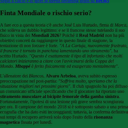
Segui il calcio e lo sport in diretta streaming gratis su
Bet365
Finta Mondiale o rischio serio?
A fare eco a questa teoria c'è anche José Luis Hurtado, firma di
Marca
,
che solleva un dubbio legittimo: e se il francese stesse tutelando il suo
fisico in vista dei
Mondiali 2026
? Poiché il
Real Madrid
non ha più
obiettivi concreti da raggiungere in questo finale di stagione, la
tentazione di non forzare è forte.
"A La Cartuja, nuovamente frustrato,
il francese è tornato in panchina lamentando uno stiramento"
, ha
scritto Hurtado.
"Questo è esattamente il tipo di infortunio che molti
calciatori inizieranno a citare con l'avvicinarsi della Coppa del
Mondo.
Mbappé
è ferito fisicamente ed esasperato mentalmente"
.
L'allenatore dei
Blancos
,
Alvaro Arbeloa
, aveva subito espresso
preoccupazione nel post-partita:
"Soffriva molto, speriamo che la
situazione migliori nei prossimi giorni"
. Il club spagnolo ha poi diffuso
un comunicato ufficiale specificando che il giocatore ha riportato uno
stiramento muscolare al bicipite femorale della gamba sinistra
.
Fortunatamente, l'ipotesi di una lesione più grave sembra scongiurata
per ora. Il campione del mondo 2018 si è sottoposto sabato a una prima
ecografia che ha dato esiti incoraggianti; tuttavia, la conferma definitiva
sui tempi di recupero arriverà solo dopo l'esito della
risonanza
magnetica
fissata per lunedì.