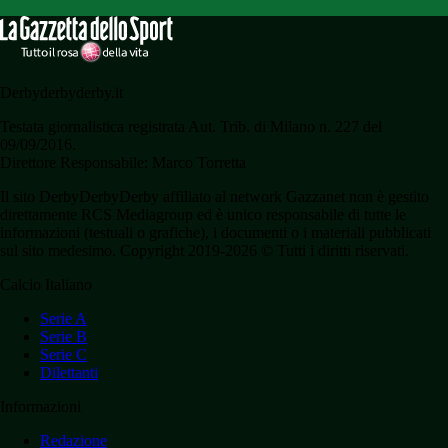
Derbyderbyderby.it
Testata giornalistica registrata Aut. Trib. di Milano n. 227 del
09/09/2016.
Direttore Responsabile: Marco Torretta
Il sito DerbyDerbyDerby affiliato al network Gazzanet non è gestito
direttamente RCS Mediagroup ed è unico responsabile di tutte le
informazioni (testuali o grafiche), i documenti o i materiali pubblicati
sul sito medesimo. Copyright 2019-2026 © Tutti i diritti riservati.
Calcio Italiano
Serie A
Serie B
Serie C
Dilettanti
Informazioni
Redazione