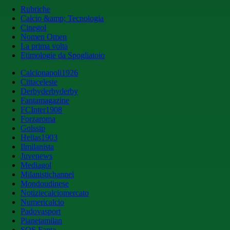
Rubriche
Calcio &amp; Tecnologia
Cinegol
Nomen Omen
La prima volta
Etimologie da Spogliatoio
Calcionapoli1926
Cittaceleste
Derbyderbyderby
Fantamagazine
FCInter1908
Forzaroma
Golssip
Hellas1903
Ilmilanista
Juvenews
Mediagol
Milanistichannel
Mondoudinese
Notiziecalciomercato
Numericalcio
Padovasport
Pianetamilan
SOS Fanta