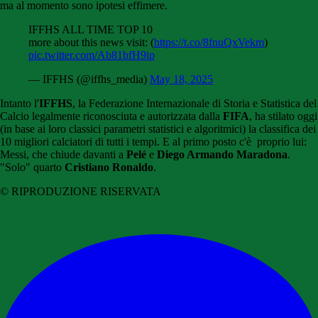
ma al momento sono ipotesi effimere.
IFFHS ALL TIME TOP 10
more about this news visit: (
https://t.co/8fnuQxVekm
)
pic.twitter.com/Ab81bfH9ip
— IFFHS (@iffhs_media)
May 18, 2025
Intanto l'
IFFHS
, la Federazione Internazionale di Storia e Statistica del
Calcio legalmente riconosciuta e autorizzata dalla
FIFA
, ha stilato oggi
(in base ai loro classici parametri statistici e algoritmici) la classifica dei
10 migliori calciatori di tutti i tempi. E al primo posto c'è proprio lui:
Messi, che chiude davanti a
Pelé
e
Diego Armando Maradona
.
"Solo" quarto
Cristiano Ronaldo
.
© RIPRODUZIONE RISERVATA