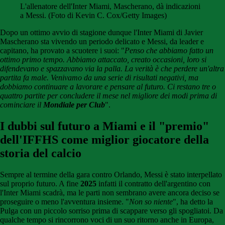
L'allenatore dell'Inter Miami, Mascherano, dà indicazioni
a Messi. (Foto di Kevin C. Cox/Getty Images)
Dopo un ottimo avvio di stagione dunque l'Inter Miami di Javier
Mascherano sta vivendo un periodo delicato e Messi, da leader e
capitano, ha provato a scuotere i suoi: "
Penso che abbiamo fatto un
ottimo primo tempo. Abbiamo attaccato, creato occasioni, loro si
difendevano e spazzavano via la palla. La verità è che perdere un'altra
partita fa male. Venivamo da una serie di risultati negativi, ma
dobbiamo continuare a lavorare e pensare al futuro. Ci restano tre o
quattro partite per concludere il mese nel migliore dei modi prima di
cominciare il
Mondiale per Club
".
I dubbi sul futuro a Miami e il "premio"
dell'IFFHS come miglior giocatore della
storia del calcio
Sempre al termine della gara contro Orlando, Messi è stato interpellato
sul proprio futuro. A fine
2025
infatti il contratto dell'argentino con
l'Inter Miami scadrà, ma le parti non sembrano avere ancora deciso se
proseguire o meno l'avventura insieme. "
Non so niente
", ha detto la
Pulga con un piccolo sorriso prima di scappare verso gli spogliatoi. Da
qualche tempo si rincorrono voci di un suo ritorno anche in Europa,