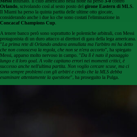
Messi
infuriato. Il club americano nella notte ha perso
3-0
contro
Orlando
, scivolando così al sesto posto del
girone Eastern di MLS
.
Il Miami ha perso la quinta partita delle ultime otto giocate,
considerando anche i due ko che sono costati l'eliminazione in
Concacaf Champions Cup
.
A tenere banco però sono soprattutto le polemiche arbitrali, con Messi
protagonista di un duro attacco ai direttori di gara della lega americana.
"
La prima rete di Orlando andava annullata ma l'arbitro mi ha detto
che non conosceva la regola, che non se n'era accorto
", ha spiegato
Messi, apparso molto nervoso in campo. "
Da lì è nato il passaggio
lungo e il loro goal. A volte capitano errori nei momenti critici, è
successo anche nell'ultima partita. Non voglio cercare scuse, ma ci
sono sempre problemi con gli arbitri e credo che la MLS debba
esaminare attentamente la questione
", ha proseguito la Pulga.