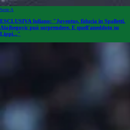
Serie A
ESCLUSIVA Iuliano: "Juventus, fiducia in Spalletti.
Alajbegovic può sorprendere. E quell'aneddoto su
Lippi..."