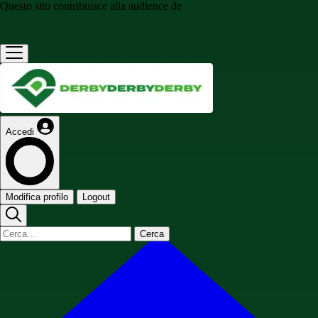
Questo sito contribuisce alla audience de
Accedi
Modifica profilo
Logout
Cerca