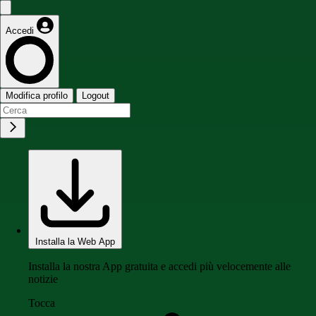
Accedi
Modifica profilo
Logout
Installa la Web App
Installa la nostra App gratuita e accedi più velocemente alle
notizie
Tocca