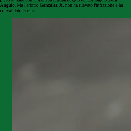
Angulo
. Ma l'arbitro
Gonzalez Jr.
non ha rilevato l'infrazione e ha
convalidato la rete.