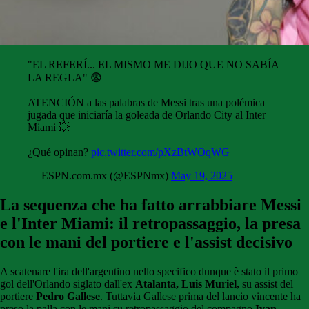
"EL REFERÍ... EL MISMO ME DIJO QUE NO SABÍA
LA REGLA" 😨
ATENCIÓN a las palabras de Messi tras una polémica
jugada que iniciaría la goleada de Orlando City al Inter
Miami 💥
¿Qué opinan?
pic.twitter.com/pXzBtWOqWG
— ESPN.com.mx (@ESPNmx)
May 19, 2025
La sequenza che ha fatto arrabbiare Messi
e l'Inter Miami: il retropassaggio, la presa
con le mani del portiere e l'assist decisivo
A scatenare l'ira dell'argentino nello specifico dunque è stato il primo
gol dell'Orlando siglato dall'ex
Atalanta, Luis Muriel,
su assist del
portiere
Pedro Gallese
. Tuttavia Gallese prima del lancio vincente ha
preso la palla con le mani su retropassaggio del compagno
Ivan