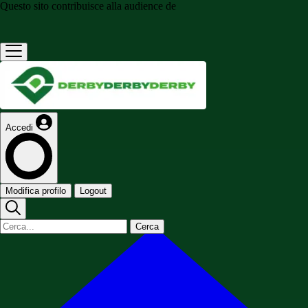
Questo sito contribuisce alla audience de
Accedi
Modifica profilo
Logout
Cerca