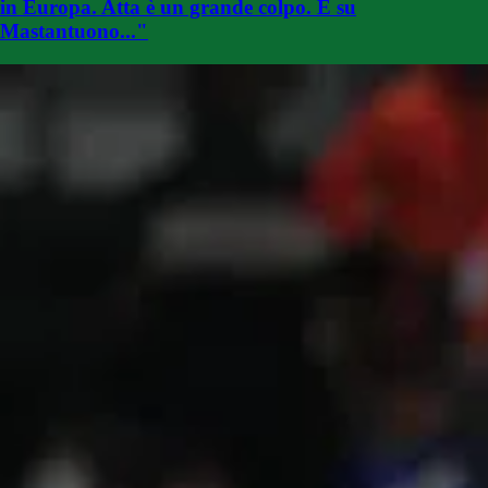
in Europa. Atta è un grande colpo. E su
Mastantuono..."