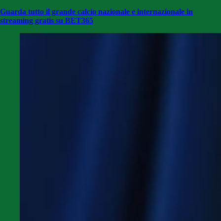
Guarda tutto il grande calcio nazionale e internazionale in
streaming gratis su BET365