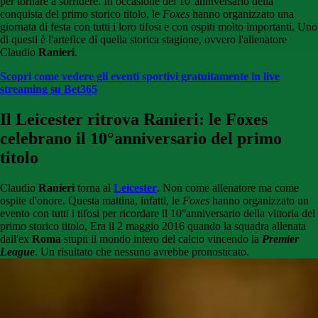
per tornare a sorridere. In occasione del 10°anniversario della
conquista del primo storico titolo, le
Foxes
hanno organizzato una
giornata di festa con tutti i loro tifosi e con ospiti molto importanti. Uno
di questi è l'artefice di quella storica stagione, ovvero l'allenatore
Claudio
Ranieri
.
Scopri come vedere gli eventi sportivi gratuitamente in live
streaming su Bet365
Il Leicester ritrova Ranieri: le Foxes
celebrano il 10°anniversario del primo
titolo
Claudio
Ranieri
torna al
Leicester
. Non come allenatore ma come
ospite d'onore. Questa mattina, infatti, le
Foxes
hanno organizzato un
evento con tutti i tifosi per ricordare il 10°anniversario della vittoria del
primo storico titolo, Era il 2 maggio 2016 quando la squadra allenata
dall'ex
Roma
stupii il mondo intero del calcio vincendo la
Premier
League
. Un risultato che nessuno avrebbe pronosticato.