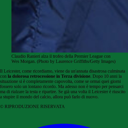
Claudio Ranieri alza il trofeo della Premier League con
Wes Morgan. (Photo by Laurence Griffiths/Getty Images)
Il Leicester, come ricordiamo, viene da un'annata disastrosa culminata
con
la dolorosa retrocessione in Terza divisione
. Dopo 10 anni la
situazione si è completamente capovolta, come se ormai quei giorni
fossero solo un lontano ricordo. Ma adesso non è tempo per pensarci
ma di rialzare la testa e ripartire. Se già una volta il Leicester è riuscito
a stupire il mondo del calcio, allora può farlo di nuovo.
© RIPRODUZIONE RISERVATA