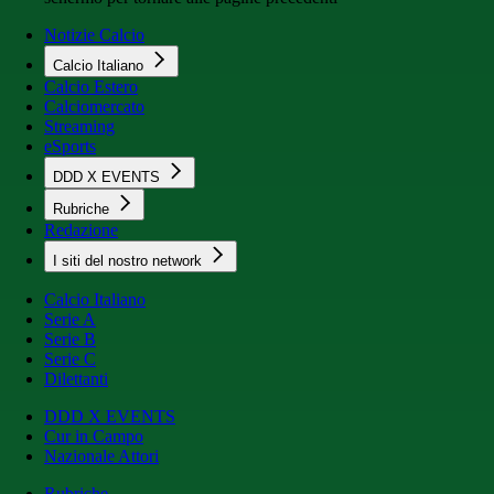
Notizie Calcio
Calcio Italiano
Calcio Estero
Calciomercato
Streaming
eSports
DDD X EVENTS
Rubriche
Redazione
I siti del nostro network
Calcio Italiano
Serie A
Serie B
Serie C
Dilettanti
DDD X EVENTS
Cur in Campo
Nazionale Attori
Rubriche