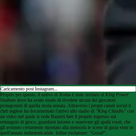
Caricamento post Instagram...
Proprio per questo, il nativo di Roma è stato invitato al
King Power
Stadium
dove ha avuto modo di rivedere alcuni dei giocatori
protagonisti di quella storia annata. Attraverso i propri canali social il
club inglese ha documentato l'arrivo allo stadio di
"King Claudio"
con
un video nel quale si vede Ranieri fare il proprio ingresso sul
rettangolo di gioco, guardarsi intorno e osservare gli spalti vuoti, che
gli avranno certamente riportato alla memoria le scene di gioia viste in
quell'annata indimenticabile. Infine esclamare:
"Good!"
.