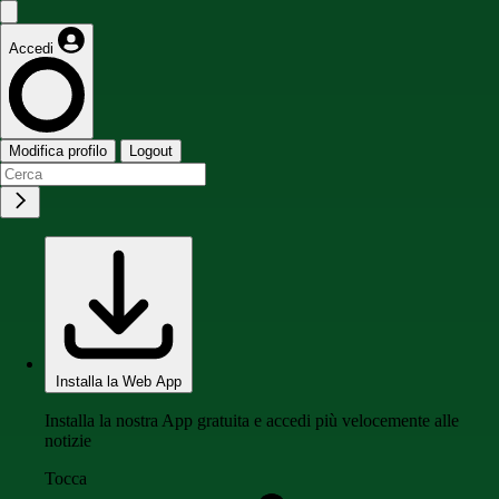
Accedi
Modifica profilo
Logout
Installa la Web App
Installa la nostra App gratuita e accedi più velocemente alle
notizie
Tocca