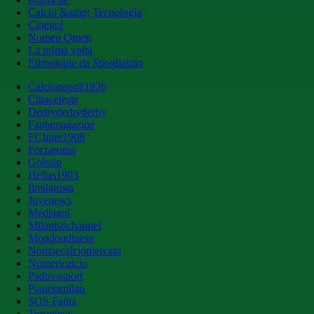
Calcio &amp; Tecnologia
Cinegol
Nomen Omen
La prima volta
Etimologie da Spogliatoio
Calcionapoli1926
Cittaceleste
Derbyderbyderby
Fantamagazine
FCInter1908
Forzaroma
Golssip
Hellas1903
Ilmilanista
Juvenews
Mediagol
Milanistichannel
Mondoudinese
Notiziecalciomercato
Numericalcio
Padovasport
Pianetamilan
SOS Fanta
Toronews