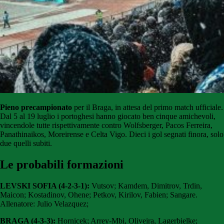
Pieno precampionato
per il Braga, in attesa del primo match ufficiale.
Dal 5 al 19 luglio i portoghesi hanno giocato ben cinque amichevoli,
vincendole tutte rispettivamente contro Wolfsberger, Pacos Ferreira,
Panathinaikos, Moreirense e Celta Vigo. Dieci i gol segnati finora, solo
due quelli subiti.
Le probabili formazioni
LEVSKI SOFIA (4-2-3-1):
Vutsov; Kamdem, Dimitrov, Trdin,
Maicon; Kostadinov, Ohene; Petkov, Kirilov, Fabien; Sangare.
Allenatore: Julio Velazquez;
BRAGA (4-3-3):
Hornicek; Arrey-Mbi, Oliveira, Lagerbielke;