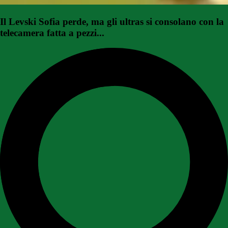
Il Levski Sofia perde, ma gli ultras si consolano con la
telecamera fatta a pezzi...