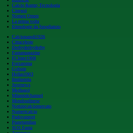
Calcio &amp; Tecnologia
Cinegol
Nomen Omen
La prima volta
Etimologie da Spogliatoio
Calcionapoli1926
Cittaceleste
Derbyderbyderby
Fantamagazine
FCInter1908
Forzaroma
Golssip
Hellas1903
Ilmilanista
Juvenews
Mediagol
Milanistichannel
Mondoudinese
Notiziecalciomercato
Numericalcio
Padovasport
Pianetamilan
SOS Fanta
Toronews