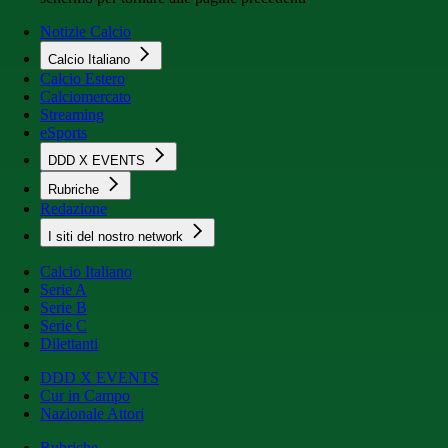
Notizie Calcio
Calcio Italiano
Calcio Estero
Calciomercato
Streaming
eSports
DDD X EVENTS
Rubriche
Redazione
I siti del nostro network
Calcio Italiano
Serie A
Serie B
Serie C
Dilettanti
DDD X EVENTS
Cur in Campo
Nazionale Attori
Rubriche