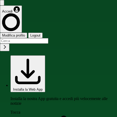
Accedi
Modifica profilo
Logout
Installa la Web App
Installa la nostra App gratuita e accedi più velocemente alle
notizie
Tocca