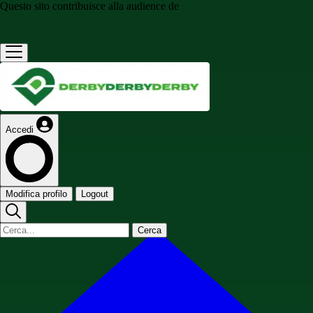
Questo sito contribuisce alla audience de
Accedi
Modifica profilo
Logout
Cerca