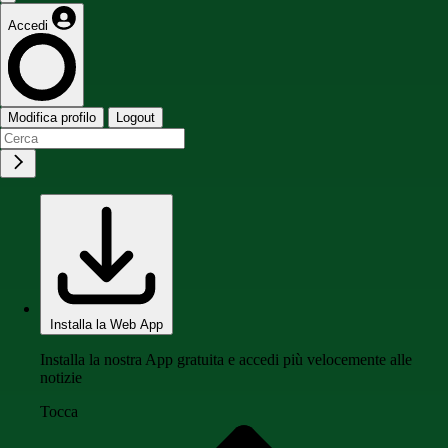
Accedi
Modifica profilo
Logout
Installa la Web App
Installa la nostra App gratuita e accedi più velocemente alle
notizie
Tocca