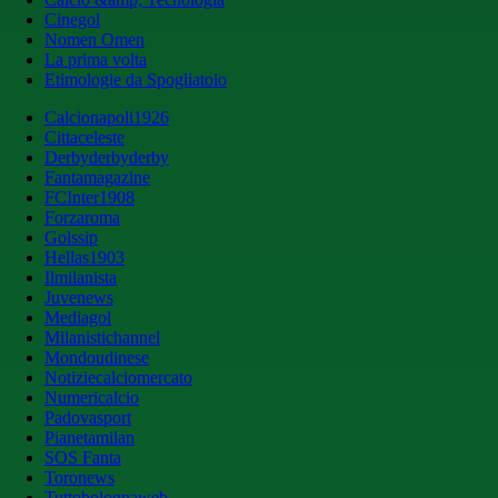
Cinegol
Nomen Omen
La prima volta
Etimologie da Spogliatoio
Calcionapoli1926
Cittaceleste
Derbyderbyderby
Fantamagazine
FCInter1908
Forzaroma
Golssip
Hellas1903
Ilmilanista
Juvenews
Mediagol
Milanistichannel
Mondoudinese
Notiziecalciomercato
Numericalcio
Padovasport
Pianetamilan
SOS Fanta
Toronews
Tuttobolognaweb