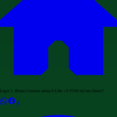
Ligue 1, Bruno Genesio saluta il Lille: c'è l'OM nel suo futuro?