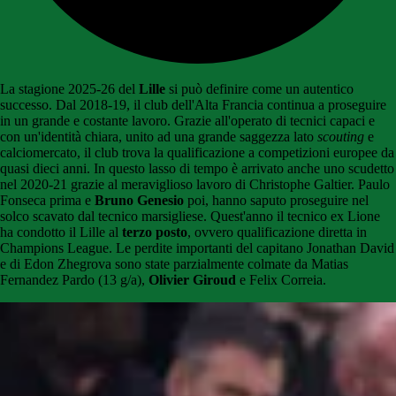
La stagione 2025-26 del
Lille
si può definire come un autentico
successo. Dal 2018-19, il club dell'Alta Francia continua a proseguire
in un grande e costante lavoro. Grazie all'operato di tecnici capaci e
con un'identità chiara, unito ad una grande saggezza lato
scouting
e
calciomercato, il club trova la qualificazione a competizioni europee da
quasi dieci anni. In questo lasso di tempo è arrivato anche uno scudetto
nel 2020-21 grazie al meraviglioso lavoro di Christophe Galtier. Paulo
Fonseca prima e
Bruno Genesio
poi, hanno saputo proseguire nel
solco scavato dal tecnico marsigliese. Quest'anno il tecnico ex Lione
ha condotto il Lille al
terzo posto
, ovvero qualificazione diretta in
Champions League. Le perdite importanti del capitano Jonathan David
e di Edon Zhegrova sono state parzialmente colmate da Matias
Fernandez Pardo (13 g/a),
Olivier Giroud
e Felix Correia.