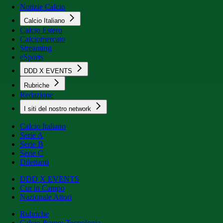
Notizie Calcio
Calcio Italiano
Calcio Estero
Calciomercato
Streaming
eSports
DDD X EVENTS
Rubriche
Redazione
I siti del nostro network
Calcio Italiano
Serie A
Serie B
Serie C
Dilettanti
DDD X EVENTS
Cur in Campo
Nazionale Attori
Rubriche
Calcio &amp; Tecnologia