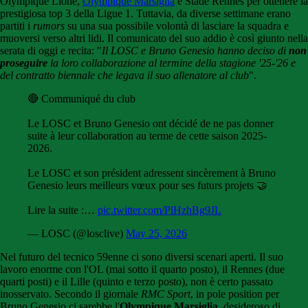
Olympique Lione,
Olympique Marsiglia
e Stade Rennes per ottenere la
prestigiosa top 3 della Ligue 1. Tuttavia, da diverse settimane erano
partiti i
rumors
su una sua possibile volontà di lasciare la squadra e
muoversi verso altri lidi. Il comunicato del suo addio è così giunto nella
serata di oggi e recita: "
Il LOSC e Bruno Genesio hanno deciso di
non
proseguire
la loro collaborazione al termine della stagione '25-'26 e
del contratto biennale che legava il suo allenatore al club
".
🔴 Communiqué du club
Le LOSC et Bruno Genesio ont décidé de ne pas donner
suite à leur collaboration au terme de cette saison 2025-
2026.
Le LOSC et son président adressent sincèrement à Bruno
Genesio leurs meilleurs vœux pour ses futurs projets 🤝
Lire la suite :…
pic.twitter.com/PlHzhBg9JL
— LOSC (@losclive)
May 25, 2026
Nel futuro del tecnico 59enne ci sono diversi scenari aperti. Il suo
lavoro enorme con l'OL (mai sotto il quarto posto), il Rennes (due
quarti posti) e il Lille (quinto e terzo posto), non è certo passato
inosservato. Secondo il giornale
RMC Sport
, in pole position per
Bruno Genesio ci sarebbe l'
Olympique Marsiglia
, desideroso di