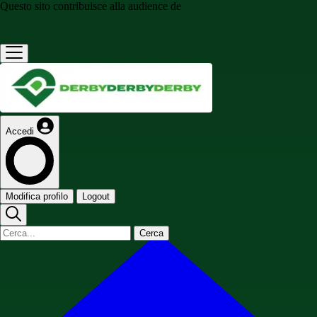
Questo sito contribuisce alla audience de
Accedi
Modifica profilo
Logout
Cerca