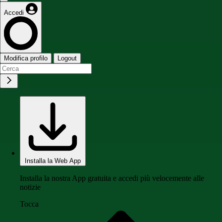
Accedi
Modifica profilo
Logout
Installa la Web App
Installa la nostra App gratuita e accedi più velocemente alle
notizie
Tocca