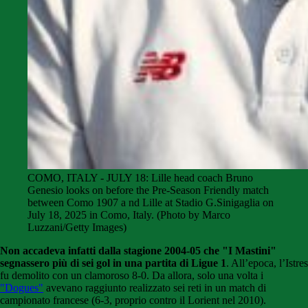
COMO, ITALY - JULY 18: Lille head coach Bruno
Genesio looks on before the Pre-Season Friendly match
between Como 1907 a nd Lille at Stadio G.Sinigaglia on
July 18, 2025 in Como, Italy. (Photo by Marco
Luzzani/Getty Images)
Non accadeva infatti dalla stagione 2004-05 che "I Mastini"
segnassero più di sei gol in una partita di Ligue 1
. All’epoca, l’Istres
fu demolito con un clamoroso 8-0. Da allora, solo una volta i
"Dogues"
avevano raggiunto realizzato sei reti in un match di
campionato francese (6-3, proprio contro il Lorient nel 2010).