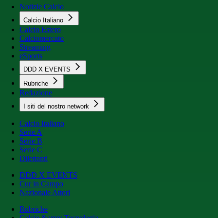
Notizie Calcio
Calcio Italiano
Calcio Estero
Calciomercato
Streaming
eSports
DDD X EVENTS
Rubriche
Redazione
I siti del nostro network
Calcio Italiano
Serie A
Serie B
Serie C
Dilettanti
DDD X EVENTS
Cur in Campo
Nazionale Attori
Rubriche
Calcio &amp; Tecnologia