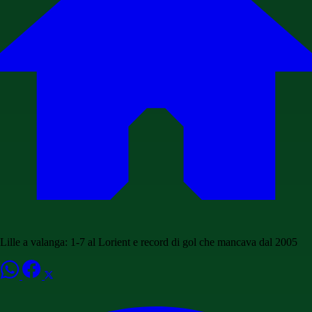
Lille a valanga: 1-7 al Lorient e record di gol che mancava dal 2005