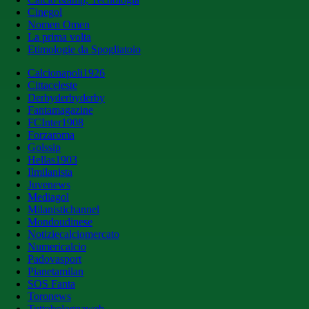
Cinegol
Nomen Omen
La prima volta
Etimologie da Spogliatoio
Calcionapoli1926
Cittaceleste
Derbyderbyderby
Fantamagazine
FCInter1908
Forzaroma
Golssip
Hellas1903
Ilmilanista
Juvenews
Mediagol
Milanistichannel
Mondoudinese
Notiziecalciomercato
Numericalcio
Padovasport
Pianetamilan
SOS Fanta
Toronews
Tuttobolognaweb