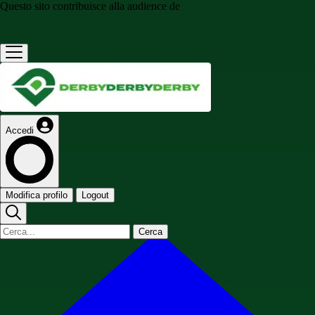
Questo sito contribuisce alla audience de
Accedi
Modifica profilo
Logout
Cerca