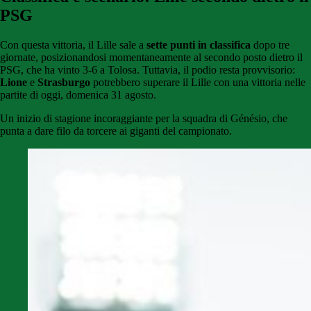
PSG
Con questa vittoria, il Lille sale a
sette punti in classifica
dopo tre
giornate, posizionandosi momentaneamente al secondo posto dietro il
PSG, che ha vinto 3-6 a Tolosa. Tuttavia, il podio resta provvisorio:
Lione
e
Strasburgo
potrebbero superare il Lille con una vittoria nelle
partite di oggi, domenica 31 agosto.
Un inizio di stagione incoraggiante per la squadra di Génésio, che
punta a dare filo da torcere ai giganti del campionato.