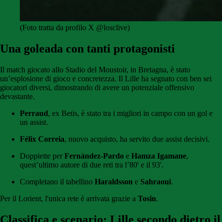
(Foto tratta da profilo X @losclive)
Una goleada con tanti protagonisti
Il match giocato allo Stadio del Moustoir, in Bretagna, è stato
un’esplosione di gioco e concretezza. Il Lille ha segnato con ben sei
giocatori diversi, dimostrando di avere un potenziale offensivo
devastante.
Perraud
, ex Betis, è stato tra i migliori in campo con un gol e
un assist.
Félix Correia
, nuovo acquisto, ha servito due assist decisivi.
Doppiette per
Fernández-Pardo
e
Hamza Igamane
,
quest’ultimo autore di due reti tra l’80' e il 93'.
Completano il tabellino
Haraldsson
e
Sahraoui
.
Per il Lorient, l'unica rete è arrivata grazie a
Tosin
.
Classifica e scenario: Lille secondo dietro il